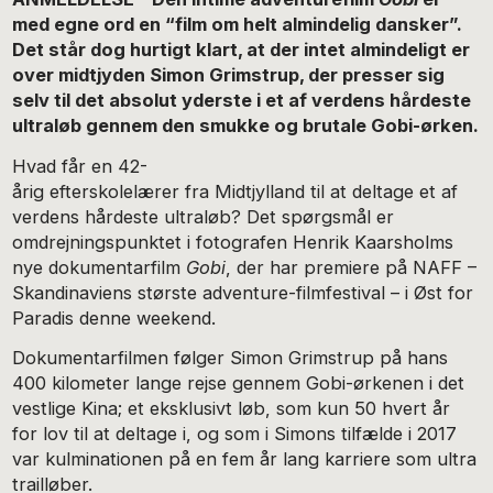
med egne ord en “film om helt almindelig dansker”.
Det står dog hurtigt klart, at der intet almindeligt er
over midtjyden Simon Grimstrup, der presser sig
selv til det absolut yderste i et af verdens hårdeste
ultraløb gennem den smukke og brutale Gobi-ørken.
Hvad får en 42-
årig efterskolelærer fra Midtjylland til at deltage et af
verdens hårdeste ultraløb? Det spørgsmål er
omdrejningspunktet i fotografen Henrik Kaarsholms
nye dokumentarfilm
Gobi
, der har premiere på NAFF –
Skandinaviens største adventure-filmfestival – i Øst for
Paradis denne weekend.
Dokumentarfilmen følger Simon Grimstrup på hans
400 kilometer lange rejse gennem Gobi-ørkenen i det
vestlige Kina; et eksklusivt løb, som kun 50 hvert år
for lov til at deltage i, og som i Simons tilfælde i 2017
var kulminationen på en fem år lang karriere som ultra
trailløber.