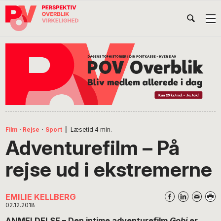
Gå
Skip
Gå
Head
direkte
til
direkte
til
indhold
til
Højr
primær
footer
Søg
på
navigation
POV
International
Film
·
Rejse
·
Sport
|
Læsetid
4
min.
Adventurefilm – På
rejse ud i ekstremerne
EMILIE KELLBERG
02.12.2018
ANMELDELSE – Den intime adventurefilm
Gobi
er