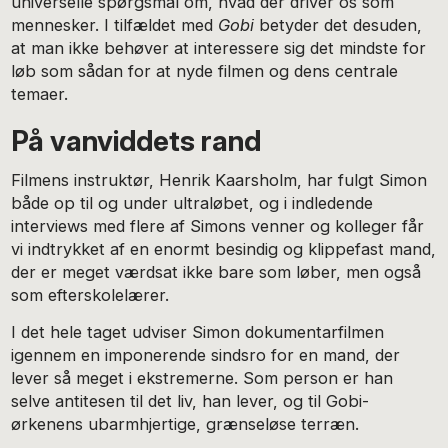
universelle spørgsmål om, hvad der driver os som
mennesker. I tilfældet med
Gobi
betyder det desuden,
at man ikke behøver at interessere sig det mindste for
løb som sådan for at nyde filmen og dens centrale
temaer.
På vanviddets rand
Filmens instruktør, Henrik Kaarsholm, har fulgt Simon
både op til og under ultraløbet, og i indledende
interviews med flere af Simons venner og kolleger får
vi indtrykket af en enormt besindig og klippefast mand,
der er meget værdsat ikke bare som løber, men også
som efterskolelærer.
I det hele taget udviser Simon dokumentarfilmen
igennem en imponerende sindsro for en mand, der
lever så meget i ekstremerne. Som person er han
selve antitesen til det liv, han lever, og til Gobi-
ørkenens ubarmhjertige, grænseløse terræn.