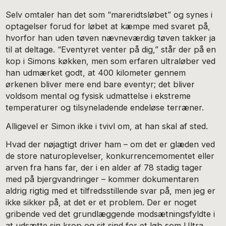
Selv omtaler han det som “mareridtsløbet” og synes i
optagelser forud for løbet at kæmpe med svaret på,
hvorfor han uden tøven nævneværdig tøven takker ja
til at deltage. “Eventyret venter på dig,” står der på en
kop i Simons køkken, men som erfaren ultraløber ved
han udmærket godt, at 400 kilometer gennem
ørkenen bliver mere end bare eventyr; det bliver
voldsom mental og fysisk udmattelse i ekstreme
temperaturer og tilsyneladende endeløse terræner.
Alligevel er Simon ikke i tvivl om, at han skal af sted.
Hvad der nøjagtigt driver ham – om det er glæden ved
de store naturoplevelser, konkurrencemomentet eller
arven fra hans far, der i en alder af 78 stadig tager
med på bjergvandringer – kommer dokumentaren
aldrig rigtig med et tilfredsstillende svar på, men jeg er
ikke sikker på, at det er et problem. Der er noget
gribende ved det grundlæggende modsætningsfyldte i
at udsætte sin krop og sit sind for et løb som Ultra