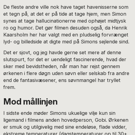
De fleste andre ville nok have taget havenisserne som
et tegn på, at det er på tide at tage hjem, men Simon
synes at tage hallucinationerne med ophøjet midtjysk
ro og humor. Det gør filmen desuden også, da Henrik
Kaarsholm her har valgt med en pludselig forvrænget
lyd- og billedside at digte med på Simons sejlende sind.
Det er sjovt, og jeg havde gerne set mere af denne
slutspurt, for det er uendeligt fascinerende, hvad der
sker med bevidstheden, når man har rejst gennem
ørkenen i flere døgn uden søvn eller selskab fra andre
end de fantasivæsener, ens søvnmangel har tryllet
frem.
Mod mållinjen
I sidste ende møder Simons ukuelige vilje kun sin
ligemand i filmens anden hovedperson, Gobi. Ørkenen
er smuk og utilgivelig med sine endeløse, flade vidder,
ekstreme temperaturer (dagstemperaturer op til 30+