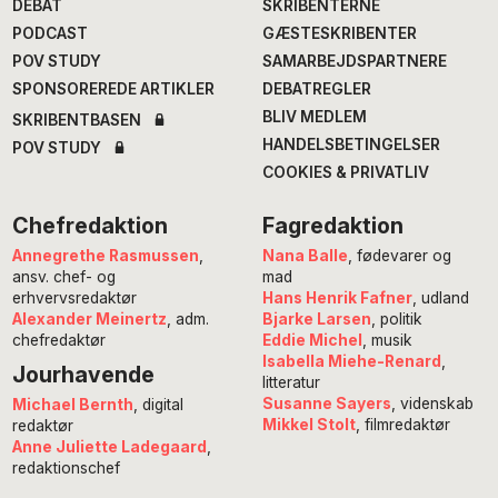
DEBAT
SKRIBENTERNE
PODCAST
GÆSTESKRIBENTER
POV STUDY
SAMARBEJDSPARTNERE
SPONSOREREDE ARTIKLER
DEBATREGLER
BLIV MEDLEM
SKRIBENTBASEN
HANDELSBETINGELSER
POV STUDY
COOKIES & PRIVATLIV
Chefredaktion
Fagredaktion
Annegrethe Rasmussen
,
Nana Balle
, fødevarer og
ansv. chef- og
mad
erhvervsredaktør
Hans Henrik Fafner
, udland
Alexander Meinertz
, adm.
Bjarke Larsen
, politik
chefredaktør
Eddie Michel
, musik
Isabella Miehe-Renard
,
Jourhavende
litteratur
Susanne Sayers
, videnskab
Michael Bernth
, digital
Mikkel Stolt
, filmredaktør
redaktør
Anne Juliette Ladegaard
,
redaktionschef