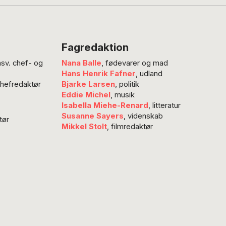
ligt er over
en Simon Grimstrup,
ser sig selv til det
yderste i et af
Fagredaktion
 hårdeste ultraløb
nsv. chef- og
Nana Balle
, fødevarer og mad
 den smukke og
Hans Henrik Fafner
, udland
 Gobi-ørken. Hvad får
chefredaktør
Bjarke Larsen
, politik
rig efterskolelærer
Eddie Michel
, musik
Isabella Miehe-Renard
, litteratur
Susanne Sayers
, videnskab
tør
Mikkel Stolt
, filmredaktør