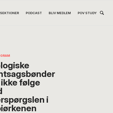
Hea
SEKTIONER
PODCAST
BLIV MEDLEM
POV STUDY
Høj
 GRAM
logiske
ntsagsbønder
 ikke følge
d
erspørgslen i
iørkenen