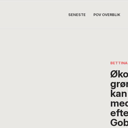
SENESTE
POV OVERBLIK
BETTINA
Øko
grø
kan
me
eft
Gob