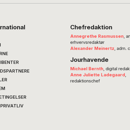
alminde
midtjyd
der pres
absolut 
rnational
Chefredaktion
verdens
Annegrethe Rasmussen
, a
gennem
erhvervsredaktør
brutale
N
Alexander Meinertz
, adm. 
en 42-å
RNE
Jourhavende
fra…
IBENTER
Michael Bernth
, digital redak
DSPARTNERE
Anne Juliette Ladegaard
,
LER
redaktionschef
EM
ETINGELSER
 PRIVATLIV