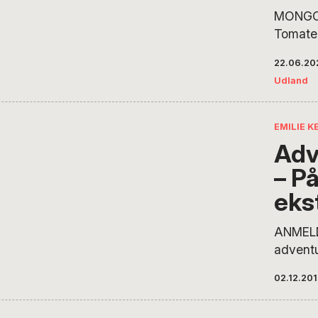
MONGOL
Tomater
vandmel
22.06.20
økologi
Udland
Otgonc
dyrker p
Sydgobi
EMILIE K
opvarme
Adv
ekstra 
– På
ægtepar
eftersp
eks
produce
mangel
ANMELD
adventu
egne or
02.12.20
alminde
dog hurt