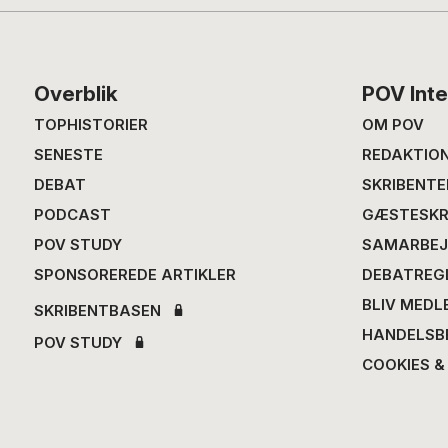
Footer
Overblik
POV Inte
TOPHISTORIER
OM POV
SENESTE
REDAKTIO
DEBAT
SKRIBENTE
PODCAST
GÆSTESKR
POV STUDY
SAMARBEJ
SPONSOREREDE ARTIKLER
DEBATREG
BLIV MEDL
SKRIBENTBASEN
HANDELSB
POV STUDY
COOKIES &