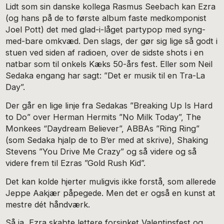
Lidt som sin danske kollega Rasmus Seebach kan Ezra
(og hans på de to første album faste medkomponist
Joel Pott) det med glad-i-låget partypop med syng-
med-bare omkvæd. Den slags, der gør sig lige så godt i
stuen ved siden af radioen, over de sidste shots i en
natbar som til onkels Kæks 50-års fest. Eller som Neil
Sedaka engang har sagt: ”Det er musik til en Tra-La
Day”.
Der går en lige linje fra Sedakas ”Breaking Up Is Hard
to Do” over Herman Hermits ”No Milk Today”, The
Monkees “Daydream Believer”, ABBAs ”Ring Ring”
(som Sedaka hjalp de to B’er med at skrive), Shaking
Stevens ”You Drive Me Crazy” og så videre og så
videre frem til Ezras ”Gold Rush Kid”.
Det kan kolde hjerter muligvis ikke forstå, som allerede
Jeppe Aakjær påpegede. Men det er også en kunst at
mestre dét håndværk.
Så ja, Ezra skabte lettere forsinket Valentinsfest og