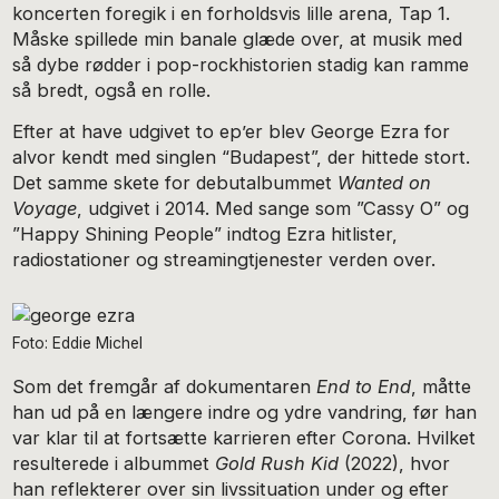
koncerten foregik i en forholdsvis lille arena, Tap 1.
Måske spillede min banale glæde over, at musik med
så dybe rødder i pop-rockhistorien stadig kan ramme
så bredt, også en rolle.
Efter at have udgivet to ep’er blev George Ezra for
alvor kendt med singlen “Budapest”, der hittede stort.
Det samme skete for debutalbummet
Wanted on
Voyage
, udgivet i 2014. Med sange som ”Cassy O” og
”Happy Shining People” indtog Ezra hitlister,
radiostationer og streamingtjenester verden over.
Foto: Eddie Michel
Som det fremgår af dokumentaren
End to End
, måtte
han ud på en længere indre og ydre vandring, før han
var klar til at fortsætte karrieren efter Corona. Hvilket
resulterede i albummet
Gold Rush Kid
(2022), hvor
han reflekterer over sin livssituation under og efter