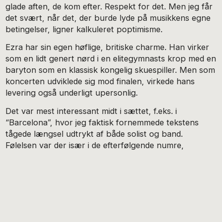
glade aften, de kom efter. Respekt for det. Men jeg får
det svært, når det, der burde lyde på musikkens egne
betingelser, ligner kalkuleret poptimisme.
Ezra har sin egen høflige, britiske charme. Han virker
som en lidt genert nørd i en elitegymnasts krop med en
baryton som en klassisk kongelig skuespiller. Men som
koncerten udviklede sig mod finalen, virkede hans
levering også underligt upersonlig.
Det var mest interessant midt i sættet, f.eks. i
“Barcelona”, hvor jeg faktisk fornemmede tekstens
tågede længsel udtrykt af både solist og band.
Følelsen var der især i de efterfølgende numre,
“Saviour” (på plade med Svea-melankoliens mestre,
First Aid Kit
, i koret og som medkomponister), den
flotte ballade, “Sweetest Human Being” og den
inderlige “Hold My Girl”, der på en meget lys dag i Thy
kunne være skrevet af danske Jonah Blacksmith.
George Ezra skriver afsindigt effektive popsange.