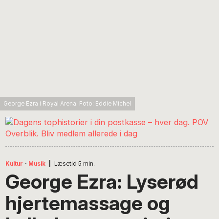
George Ezra i Royal Arena. Foto: Eddie Michel
Kultur
·
Musik
|
Læsetid
5
min.
George Ezra: Lyserød
hjertemassage og