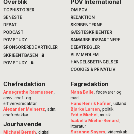
Footer
Overblik
POV International
TOPHISTORIER
OM POV
SENESTE
REDAKTION
DEBAT
SKRIBENTERNE
PODCAST
GÆSTESKRIBENTER
POV STUDY
SAMARBEJDSPARTNERE
SPONSOREREDE ARTIKLER
DEBATREGLER
BLIV MEDLEM
SKRIBENTBASEN
HANDELSBETINGELSER
POV STUDY
COOKIES & PRIVATLIV
Chefredaktion
Fagredaktion
Annegrethe Rasmussen
,
Nana Balle
, fødevarer og
ansv. chef- og
mad
erhvervsredaktør
Hans Henrik Fafner
, udland
Alexander Meinertz
, adm.
Bjarke Larsen
, politik
chefredaktør
Eddie Michel
, musik
Isabella Miehe-Renard
,
Jourhavende
litteratur
Susanne Sayers
, videnskab
Michael Bernth
, digital