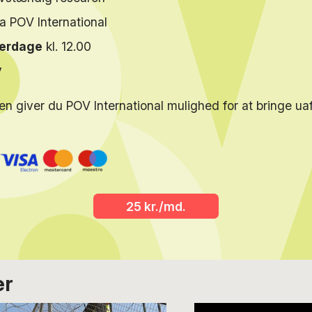
ra POV International
verdage
kl. 12.00
y
en giver du POV International mulighed for at bringe u
25 kr./md.
er