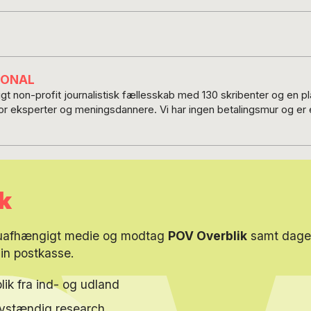
IONAL
t non-profit journalistisk fællesskab med 130 skribenter og en 
for eksperter og meningsdannere. Vi har ingen betalingsmur og er e
k
 uafhængigt medie og modtag
POV Overblik
samt dagen
din postkasse.
lik fra ind- og udland
elvstændig research