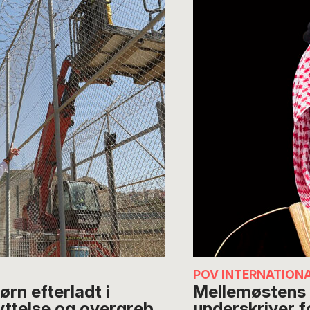
POV INTERNATION
rn efterladt i
Mellemøstens t
yttelse og overgreb
underskriver f