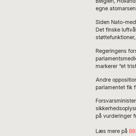
Belgien, Holland
egne atomarsena
Siden Nato-medl
Det finske luftv
støttefunktioner,
Regeringens fors
parlamentsmedle
markerer “et tris
Andre opposition
parlamentet fik f
Forsvarsminister
sikkerhedsoplysn
på vurderinger f
Læs mere på
BB