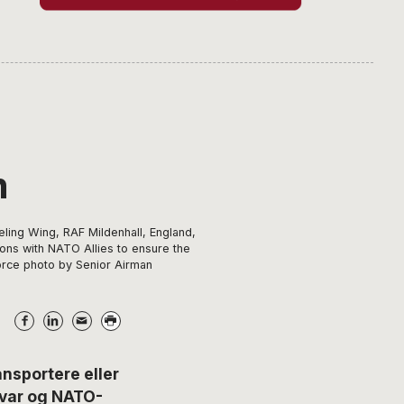
m
eling Wing, RAF Mildenhall, England,
ions with NATO Allies to ensure the
 Force photo by Senior Airman
ansportere eller
svar og NATO-