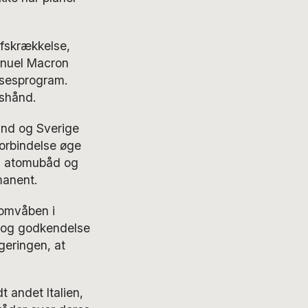
fskrækkelse,
anuel Macron
lsesprogram.
yshånd.
and og Sverige
orbindelse øge
n atomubåd og
manent.
tomvåben i
e og godkendelse
geringen, at
 andet Italien,