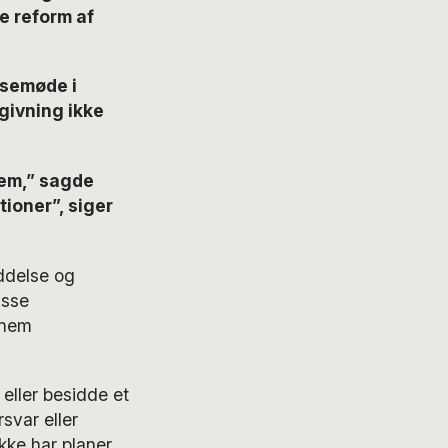
e reform af
ssemøde i
givning ikke
em,” sagde
tioner”, siger
ddelse og
isse
nnem
 eller besidde et
svar eller
kke har planer