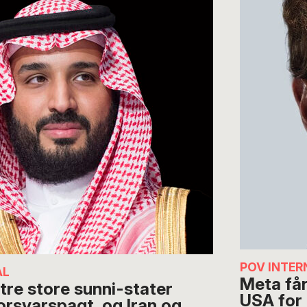
POV INTER
AL
Meta får
re store sunni-stater
USA for 
orsvarspagt, og Iran og