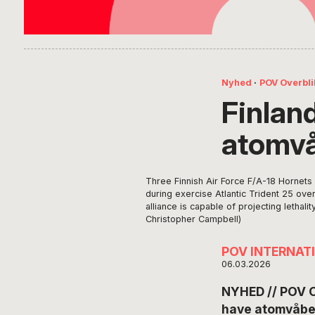
Nyhed
·
POV Overbli
Finland
atomvå
Three Finnish Air Force F/A-18 Hornets 
during exercise Atlantic Trident 25 ove
alliance is capable of projecting lethal
Christopher Campbell)
POV INTERNAT
06.03.2026
NYHED // POV OV
have atomvåben 