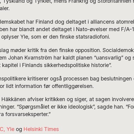
, Tyskland og Tyrkiet, mens Frankrig og Storbritannien 
ler.
emskabet har Finland dog deltaget i alliancens atomrel
åben har blandt andet deltaget i Nato-øvelser med F/A-1
 oplyser Yle, som er den finske statsradiofoni.
lag møder kritik fra den finske opposition. Socialdemok
m Johan Kvarnström har kaldt planen “uansvarlig” og s
t kapitel i Finlands sikkerhedspolitiske historie”.
spolitikere kritiserer også processen bag beslutningen
or lidt information før offentliggørelsen.
 Häkkänen afviser kritikken og siger, at sagen involver
inger. “Spørgsmålet er ikke ideologisk”, sagde han. “F
ra forsvarseksperter.”
C,
Yle
og
Helsinki Times