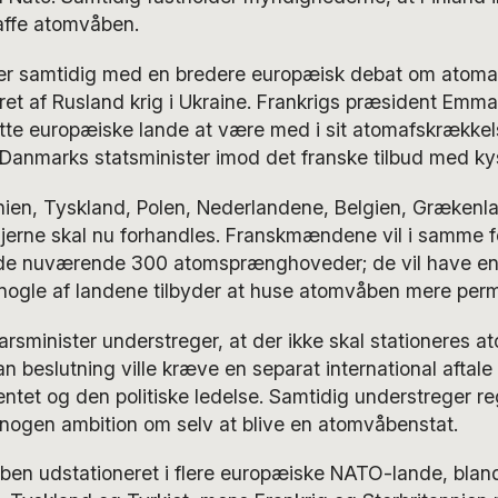
affe atomvåben.
r samtidig med en bredere europæisk debat om atoma
ret af Rusland krig i Ukraine. Frankrigs præsident Emm
tte europæiske lande at være med i sit atomafskrække
 Danmarks statsminister imod det franske tilbud med k
nien, Tyskland, Polen, Nederlandene, Belgien, Grækenl
ljerne skal nu forhandles. Franskmændene vil i samme f
a de nuværende 300 atomsprænghoveder; de vil have e
 nogle af landene tilbyder at huse atomvåben mere per
arsminister understreger, at der ikke skal stationeres a
n beslutning ville kræve en separat international aftal
ntet og den politiske ledelse. Samtidig understreger re
 nogen ambition om selv at blive en atomvåbenstat.
en udstationeret i flere europæiske NATO-lande, blandt