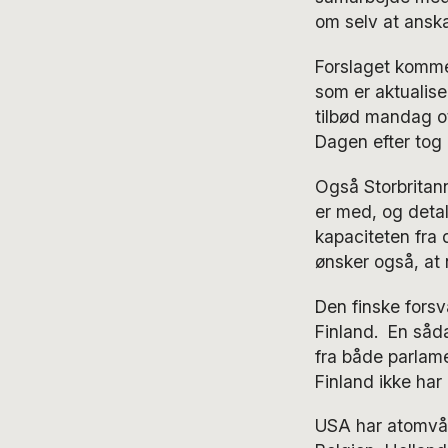
om selv at ansk
Forslaget komme
som er aktualise
tilbød mandag o
Dagen efter tog
Også Storbritan
er med, og deta
kapaciteten fr
ønsker også, at
Den finske forsv
Finland. En såda
fra både parlame
Finland ikke har
USA har atomvåb