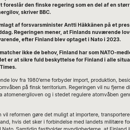
 foreslår den finske regering som en del af en størr
ergilov, skriver BBC.
mlagt af forsvarsminister Antti Häkkänen på et pre
iddag. Regeringen mener, at Finlands nuværende lov
varende, efter Finland blev optaget i Nato i 2023.
matcher ikke de behov, Finland har som NATO-medl
 er at sikre fuld beskyttelse for Finland i alle situa
 Times.
de lov fra 1980’erne forbyder import, produktion, besi
omvåben på finsk territorium. Regeringen vil nu fjerne d
a atomenergiloven og i stedet regulere atomvåben ge
n vil reformen gøre det muligt at importere, transportere
and, hvis det sker i forbindelse med landets militære for
Nato. Samtidig fastholder myndighederne, at Finland i