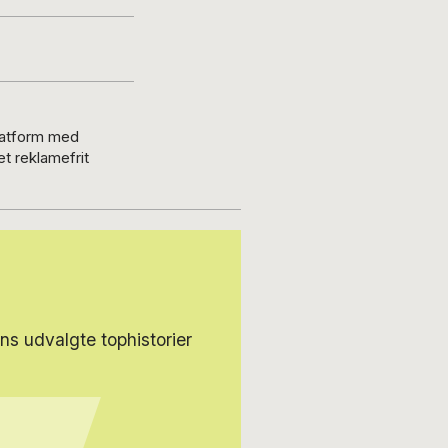
platform med
t reklamefrit
s udvalgte tophistorier