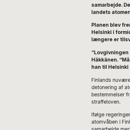
samarbejde. Det
landets atomen
Planen blev fre
Helsinki i form
længere er tils
“Lovgivningen 
Häkkänen. “Målet
han til Helsinki
Finlands nuværen
detonering af at
bestemmelser fr
straffeloven.
Ifølge regeringe
atomvåben i Finl
samarbejde med 