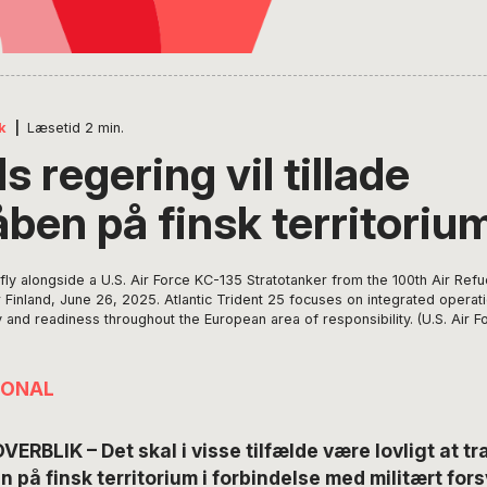
k
|
Læsetid
2
min.
s regering vil tillade
ben på finsk territoriu
fly alongside a U.S. Air Force KC-135 Stratotanker from the 100th Air Refu
r Finland, June 26, 2025. Atlantic Trident 25 focuses on integrated operat
ity and readiness throughout the European area of responsibility. (U.S. Air
IONAL
ERBLIK – Det skal i visse tilfælde være lovligt at tr
på finsk territorium i forbindelse med militært for