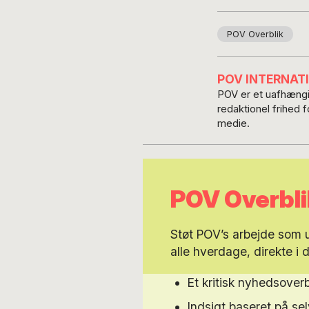
POV Overblik
POV INTERNAT
POV er et uafhængig
redaktionel frihed 
medie.
POV Overbli
Støt POV’s arbejde som
alle hverdage, direkte i 
Et kritisk nyhedsoverb
Indsigt baseret på s