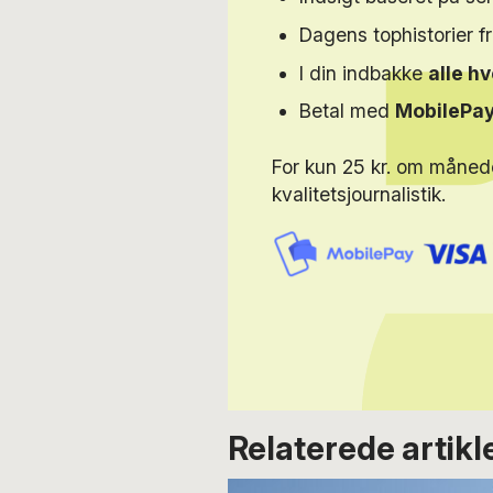
Dagens tophistorier f
I din indbakke
alle h
Betal med
MobilePa
For kun 25 kr. om måned
kvalitetsjournalistik.
Relaterede artikl