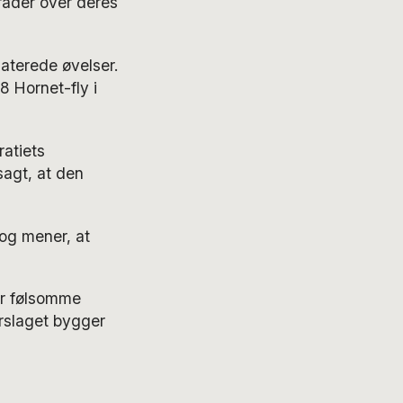
råder over deres
aterede øvelser.
8 Hornet-fly i
ratiets
agt, at den
 og mener, at
er følsomme
orslaget bygger