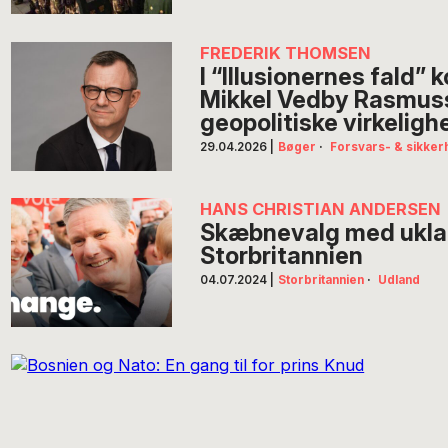
FREDERIK THOMSEN
I “Illusionernes fald”
Mikkel Vedby Rasmus
geopolitiske virkeligh
29.04.2026
|
Bøger
·
Forsvars- & sikkerh
HANS CHRISTIAN ANDERSEN
Skæbnevalg med uklare
Storbritannien
04.07.2024
|
Storbritannien
·
Udland