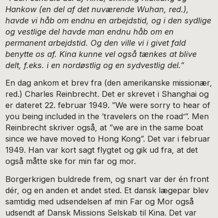
Hankow (en del af det nuværende Wuhan, red.),
havde vi håb om endnu en arbejdstid, og i den sydlige
og vestlige del havde man endnu håb om en
permanent arbejdstid. Og den ville vi i givet fald
benytte os af. Kina kunne vel også tænkes at blive
delt, f.eks. i en nordøstlig og en sydvestlig del.”
En dag ankom et brev fra (den amerikanske missionær,
red.) Charles Reinbrecht. Det er skrevet i Shanghai og
er dateret 22. februar 1949. ”We were sorry to hear of
you being included in the ‘travelers on the road’”. Men
Reinbrecht skriver også, at ”we are in the same boat
since we have moved to Hong Kong”. Det var i februar
1949. Han var kort sagt flygtet og gik ud fra, at det
også måtte ske for min far og mor.
Borgerkrigen buldrede frem, og snart var der én front
dér, og en anden et andet sted. Et dansk lægepar blev
samtidig med udsendelsen af min Far og Mor også
udsendt af Dansk Missions Selskab til Kina. Det var