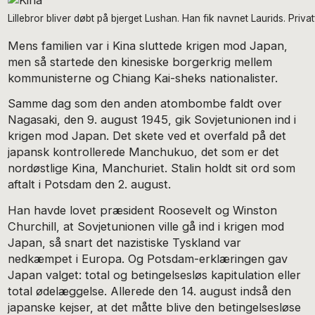
Lillebror bliver døbt på bjerget Lushan. Han fik navnet Laurids. Privat
Mens familien var i Kina sluttede krigen mod Japan,
men så startede den kinesiske borgerkrig mellem
kommunisterne og Chiang Kai-sheks nationalister.
Samme dag som den anden atombombe faldt over
Nagasaki, den 9. august 1945, gik Sovjetunionen ind i
krigen mod Japan. Det skete ved et overfald på det
japansk kontrollerede Manchukuo, det som er det
nordøstlige Kina, Manchuriet. Stalin holdt sit ord som
aftalt i Potsdam den 2. august.
Han havde lovet præsident Roosevelt og Winston
Churchill, at Sovjetunionen ville gå ind i krigen mod
Japan, så snart det nazistiske Tyskland var
nedkæmpet i Europa. Og Potsdam-erklæringen gav
Japan valget: total og betingelsesløs kapitulation eller
total ødelæggelse. Allerede den 14. august indså den
japanske kejser, at det måtte blive den betingelsesløse