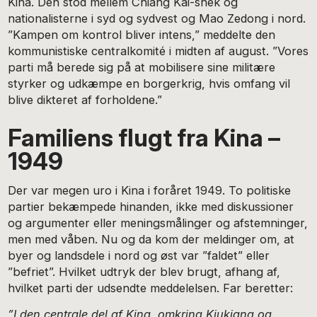
Kina. Den stod mellem Chiang Kai-shek og
nationalisterne i syd og sydvest og Mao Zedong i nord.
”Kampen om kontrol bliver intens,” meddelte den
kommunistiske centralkomité i midten af august. ”Vores
parti må berede sig på at mobilisere sine militære
styrker og udkæmpe en borgerkrig, hvis omfang vil
blive dikteret af forholdene.”
Familiens flugt fra Kina –
1949
Der var megen uro i Kina i foråret 1949. To politiske
partier bekæmpede hinanden, ikke med diskussioner
og argumenter eller meningsmålinger og afstemninger,
men med våben. Nu og da kom der meldinger om, at
byer og landsdele i nord og øst var ”faldet” eller
”befriet”. Hvilket udtryk der blev brugt, afhang af,
hvilket parti der udsendte meddelelsen. Far beretter:
”I den centrale del af Kina, omkring Kiukiang og