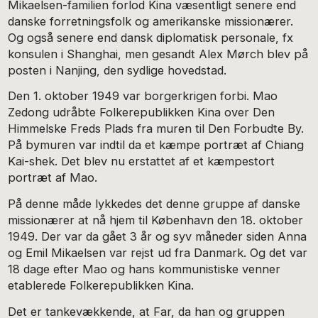
Mikaelsen-familien forlod Kina væsentligt senere end
danske forretningsfolk og amerikanske missionærer.
Og også senere end dansk diplomatisk personale, fx
konsulen i Shanghai, men gesandt Alex Mørch blev på
posten i Nanjing, den sydlige hovedstad.
Den 1. oktober 1949 var borgerkrigen forbi. Mao
Zedong udråbte Folkerepublikken Kina over Den
Himmelske Freds Plads fra muren til Den Forbudte By.
På bymuren var indtil da et kæmpe portræt af Chiang
Kai-shek. Det blev nu erstattet af et kæmpestort
portræt af Mao.
På denne måde lykkedes det denne gruppe af danske
missionærer at nå hjem til København den 18. oktober
1949. Der var da gået 3 år og syv måneder siden Anna
og Emil Mikaelsen var rejst ud fra Danmark. Og det var
18 dage efter Mao og hans kommunistiske venner
etablerede Folkerepublikken Kina.
Det er tankevækkende, at Far, da han og gruppen