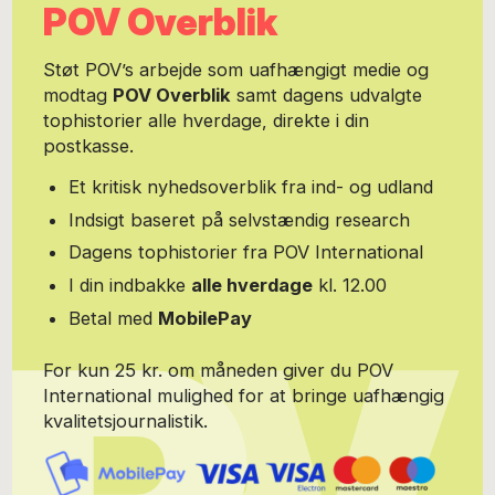
POV Overblik
Støt POV’s arbejde som uafhængigt medie og
modtag
POV Overblik
samt dagens udvalgte
tophistorier alle hverdage, direkte i din
postkasse.
Et kritisk nyhedsoverblik fra ind- og udland
Indsigt baseret på selvstændig research
Dagens tophistorier fra POV International
I din indbakke
alle hverdage
kl. 12.00
Betal med
MobilePay
For kun 25 kr. om måneden giver du POV
International mulighed for at bringe uafhængig
kvalitetsjournalistik.