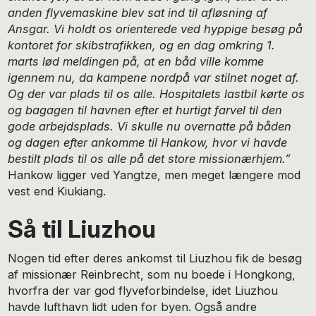
anden flyvemaskine blev sat ind til afløsning af
Ansgar. Vi holdt os orienterede ved hyppige besøg på
kontoret for skibstrafikken, og en dag omkring 1.
marts lød meldingen på, at en båd ville komme
igennem nu, da kampene nordpå var stilnet noget af.
Og der var plads til os alle. Hospitalets lastbil kørte os
og bagagen til havnen efter et hurtigt farvel til den
gode arbejdsplads. Vi skulle nu overnatte på båden
og dagen efter ankomme til Hankow, hvor vi havde
bestilt plads til os alle på det store missionærhjem.”
Hankow ligger ved Yangtze, men meget længere mod
vest end Kiukiang.
Så til Liuzhou
Nogen tid efter deres ankomst til Liuzhou fik de besøg
af missionær Reinbrecht, som nu boede i Hongkong,
hvorfra der var god flyveforbindelse, idet Liuzhou
havde lufthavn lidt uden for byen. Også andre