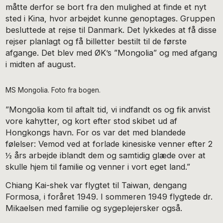
måtte derfor se bort fra den mulighed at finde et nyt
sted i Kina, hvor arbejdet kunne genoptages. Gruppen
besluttede at rejse til Danmark. Det lykkedes at få disse
rejser planlagt og få billetter bestilt til de første
afgange. Det blev med ØK’s ”Mongolia” og med afgang
i midten af august.
MS Mongolia. Foto fra bogen.
”Mongolia kom til aftalt tid, vi indfandt os og fik anvist
vore kahytter, og kort efter stod skibet ud af
Hongkongs havn. For os var det med blandede
følelser: Vemod ved at forlade kinesiske venner efter 2
½ års arbejde iblandt dem og samtidig glæde over at
skulle hjem til familie og venner i vort eget land.”
Chiang Kai-shek var flygtet til Taiwan, dengang
Formosa, i foråret 1949. I sommeren 1949 flygtede dr.
Mikaelsen med familie og sygeplejersker også.