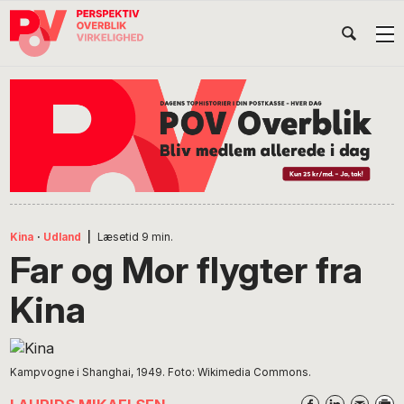
Gå
Skip
Gå
Head
direkte
til
direkte
til
indhold
til
Højr
primær
footer
Søg
på
navigation
POV
International
Kina
·
Udland
|
Læsetid
9
min.
Far og Mor flygter fra
Kina
Kampvogne i Shanghai, 1949. Foto: Wikimedia Commons.