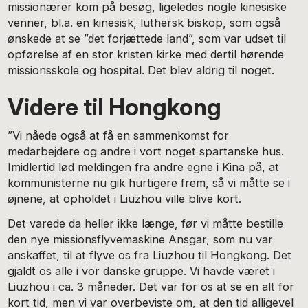
missionærer kom på besøg, ligeledes nogle kinesiske
venner, bl.a. en kinesisk, luthersk biskop, som også
ønskede at se ”det forjættede land”, som var udset til
opførelse af en stor kristen kirke med dertil hørende
missionsskole og hospital. Det blev aldrig til noget.
Videre til Hongkong
”Vi nåede også at få en sammenkomst for
medarbejdere og andre i vort noget spartanske hus.
Imidlertid lød meldingen fra andre egne i Kina på, at
kommunisterne nu gik hurtigere frem, så vi måtte se i
øjnene, at opholdet i Liuzhou ville blive kort.
Det varede da heller ikke længe, før vi måtte bestille
den nye missionsflyvemaskine Ansgar, som nu var
anskaffet, til at flyve os fra Liuzhou til Hongkong. Det
gjaldt os alle i vor danske gruppe. Vi havde været i
Liuzhou i ca. 3 måneder. Det var for os at se en alt for
kort tid, men vi var overbeviste om, at den tid alligevel