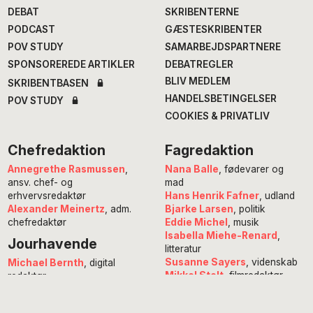
DEBAT
SKRIBENTERNE
PODCAST
GÆSTESKRIBENTER
POV STUDY
SAMARBEJDSPARTNERE
SPONSOREREDE ARTIKLER
DEBATREGLER
BLIV MEDLEM
SKRIBENTBASEN
HANDELSBETINGELSER
POV STUDY
COOKIES & PRIVATLIV
Chefredaktion
Fagredaktion
Annegrethe Rasmussen
,
Nana Balle
, fødevarer og
ansv. chef- og
mad
erhvervsredaktør
Hans Henrik Fafner
, udland
Alexander Meinertz
, adm.
Bjarke Larsen
, politik
chefredaktør
Eddie Michel
, musik
Isabella Miehe-Renard
,
Jourhavende
litteratur
Susanne Sayers
, videnskab
Michael Bernth
, digital
Mikkel Stolt
, filmredaktør
redaktør
Anne Juliette Ladegaard
,
redaktionschef