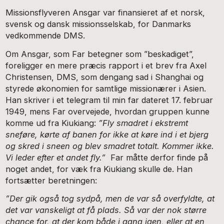
Missionsflyveren Ansgar var finansieret af et norsk,
svensk og dansk missionsselskab, for Danmarks
vedkommende DMS.
Om Ansgar, som Far betegner som ”beskadiget”,
foreligger en mere præcis rapport i et brev fra Axel
Christensen, DMS, som dengang sad i Shanghai og
styrede økonomien for samtlige missionærer i Asien.
Han skriver i et telegram til min far dateret 17. februar
1949, mens Far overvejede, hvordan gruppen kunne
komme ud fra Kiukiang:
”Fly smadret i ekstremt
sneføre, kørte af banen for ikke at køre ind i et bjerg
og skred i sneen og blev smadret totalt. Kommer ikke.
Vi leder efter et andet fly.”
Far måtte derfor finde på
noget andet, for væk fra Kiukiang skulle de. Han
fortsætter beretningen:
”Der gik også tog sydpå, men de var så overfyldte, at
det var vanskeligt at få plads. Så var der nok større
chance for, at der kom både i gang igen, eller at en