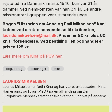
rejste ud fra Danmark i marts 1946, kun var 31 år
gammel. Ved hjemkomsten var han 34 år. De andre
missionærer i gruppen var tilsvarende unge.
Bogen ”Historien om Anna og Emil Mikaelsen” kan
købes ved direkte henvendelse til skribenten,
laurids.mikaelsen@mail.dk
. Prisen er 80 kr. plus 60
kr. til forsendelse. Ved bestilling i en boghandel er
prisen 125 kr.
Læs mere om Kina på POV her.
boguddrag
erindringer
Kina
LAURIDS MIKAELSEN
Laurids Mikaelsen er født i Kina og har været ambassadør i Kina.
Han er jurist og lic.jur (Ph.D.) på en afhandling om Den
Europæiske Menneskerettighedskonvention, udgivet på engelsk i
Holland og USA. Han er foredragsholder og skribent, primært om
Kina.