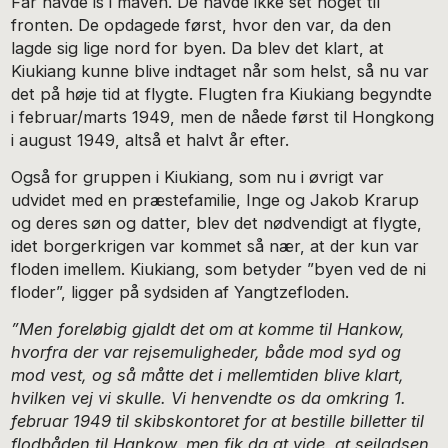
Far havde is i maven. De havde ikke set noget til
fronten. De opdagede først, hvor den var, da den
lagde sig lige nord for byen. Da blev det klart, at
Kiukiang kunne blive indtaget når som helst, så nu var
det på høje tid at flygte. Flugten fra Kiukiang begyndte
i februar/marts 1949, men de nåede først til Hongkong
i august 1949, altså et halvt år efter.
Også for gruppen i Kiukiang, som nu i øvrigt var
udvidet med en præstefamilie, Inge og Jakob Krarup
og deres søn og datter, blev det nødvendigt at flygte,
idet borgerkrigen var kommet så nær, at der kun var
floden imellem. Kiukiang, som betyder ”byen ved de ni
floder”, ligger på sydsiden af Yangtzefloden.
”Men foreløbig gjaldt det om at komme til Hankow,
hvorfra der var rejsemuligheder, både mod syd og
mod vest, og så måtte det i mellemtiden blive klart,
hvilken vej vi skulle. Vi henvendte os da omkring 1.
februar 1949 til skibskontoret for at bestille billetter til
flodbåden til Hankow, men fik da at vide, at sejladsen