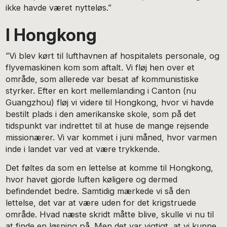
ikke havde været nytteløs.”
I Hongkong
”Vi blev kørt til lufthavnen af hospitalets personale, og
flyvemaskinen kom som aftalt. Vi fløj hen over et
område, som allerede var besat af kommunistiske
styrker. Efter en kort mellemlanding i Canton (nu
Guangzhou) fløj vi videre til Hongkong, hvor vi havde
bestilt plads i den amerikanske skole, som på det
tidspunkt var indrettet til at huse de mange rejsende
missionærer. Vi var kommet i juni måned, hvor varmen
inde i landet var ved at være trykkende.
Det føltes da som en lettelse at komme til Hongkong,
hvor havet gjorde luften køligere og dermed
befindendet bedre. Samtidig mærkede vi så den
lettelse, det var at være uden for det krigstruede
område. Hvad næste skridt måtte blive, skulle vi nu til
at finde en løsning på. Men det var vigtigt, at vi kunne