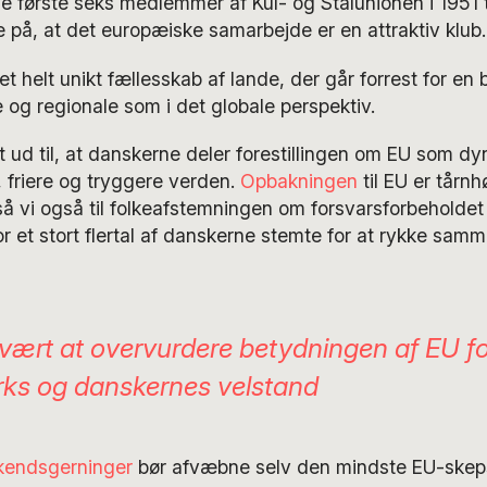
e første seks medlemmer af Kul- og Stålunionen i 1951 t
de på, at det europæiske samarbejde er en attraktiv klub.
t helt unikt fællesskab af lande, der går forrest for en
e og regionale som i det globale perspektiv.
t ud til, at danskerne deler forestillingen om EU som d
, friere og tryggere verden.
Opbakningen
til EU er tårnh
å vi også til folkeafstemningen om forsvarsforbeholdet 
et stort flertal af danskerne stemte for at rykke sam
svært at overvurdere betydningen af EU f
ks og danskernes velstand
kendsgerninger
bør afvæbne selv den mindste EU-skep