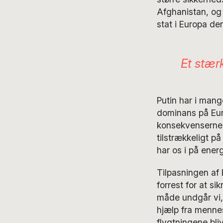
Afghanistan, og 
stat i Europa den
Et stær
Putin har i mang
dominans på Euro
konsekvenserne a
tilstrækkeligt p
har os i på ener
Tilpasningen af
forrest for at si
måde undgår vi, 
hjælp fra mennes
flygtningene bliv