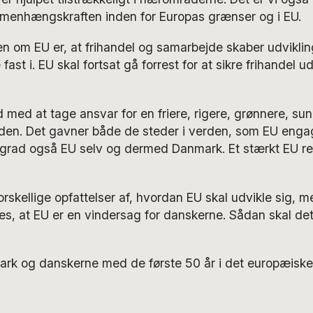
menhængskraften inden for Europas grænser og i EU.
n om EU er, at frihandel og samarbejde skaber udviklin
 fast i. EU skal fortsat gå forrest for at sikre frihandel 
d med at tage ansvar for en friere, rigere, grønnere, s
den. Det gavner både de steder i verden, som EU engag
 grad også EU selv og dermed Danmark. Et stærkt EU ref
orskellige opfattelser af, hvordan EU skal udvikle sig, m
es, at EU er en vindersag for danskerne. Sådan skal de
nmark og danskerne med de første 50 år i det europæisk