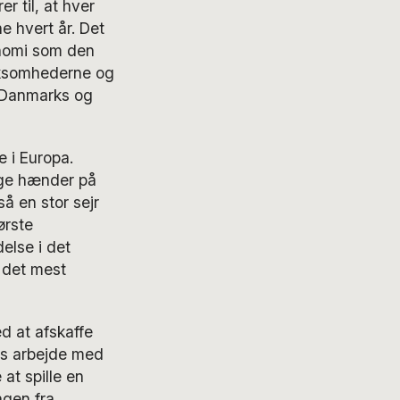
r til, at hver
 hvert år. Det
onomi som den
irksomhederne og
r Danmarks og
 i Europa.
gge hænder på
å en stor sejr
ørste
else i det
 det mest
d at afskaffe
ets arbejde med
at spille en
ngen fra