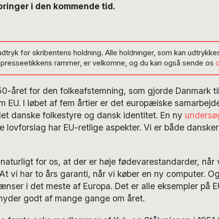
bringer i den kommende tid.
udtryk for skribentens holdning
.
Alle holdninger, som kan udtrykkes
g presseetikkens rammer, er velkomne, og du kan også sende os
 50-året for den folkeafstemning, som gjorde Danmark t
 EU. I løbet af fem årtier er det europæiske samarbejd
det danske folkestyre og dansk identitet. En ny
undersø
e lovforslag har EU-retlige aspekter. Vi er både danske
 naturligt for os, at der er høje fødevarestandarder, når 
t vi har to års garanti, når vi køber en ny computer. Og
rænser i det meste af Europa. Det er alle eksempler på 
nyder godt af mange gange om året.