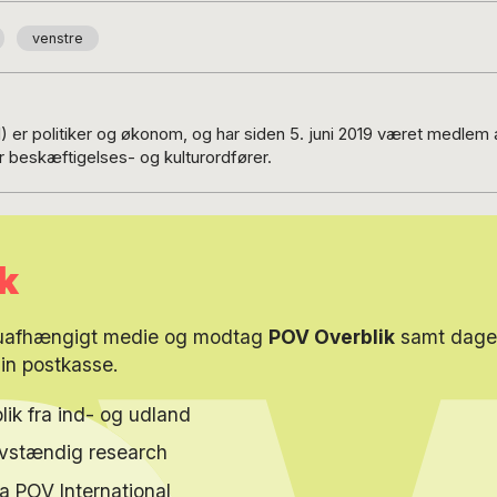
venstre
61) er politiker og økonom, og har siden 5. juni 2019 været medlem 
r beskæftigelses- og kulturordfører.
k
 uafhængigt medie og modtag
POV Overblik
samt dagen
din postkasse.
lik fra ind- og udland
elvstændig research
ra POV International