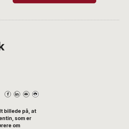
k
 billede på, at
entin, som er
ørere om