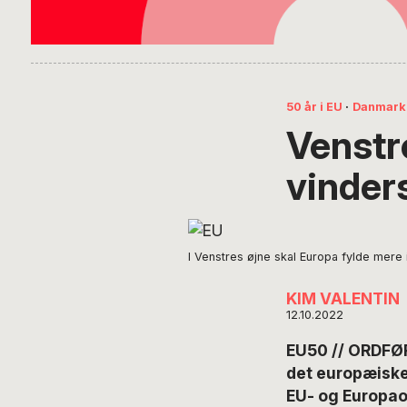
50 år i EU
·
Danmark
Venstr
vinders
I Venstres øjne skal Europa fylde mer
KIM VALENTIN
12.10.2022
EU50 // ORDFØRE
det europæiske 
EU- og Europao