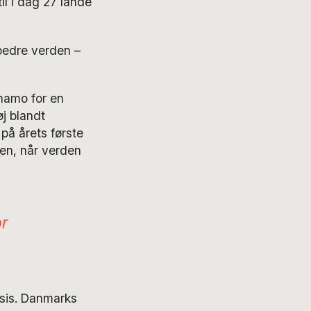
il i dag 27 lande
 bedre verden –
ynamo for en
øj blandt
på årets første
men, når verden
or
sis. Danmarks