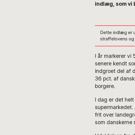
indlæg, som vi 
Dette indlæg er 
straffelovens o
I år markerer vi
senere kendt som
indgroet del af 
36 pct. af dansk
borgere.
I dag er det helt
supermarkedet. A
frit over landeg
som danskerne 