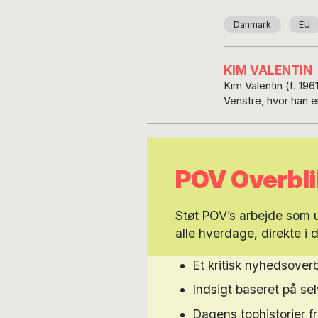
Danmark
EU
KIM VALENTIN
Kim Valentin (f. 19
Venstre, hvor han e
POV Overbli
Støt POV’s arbejde som
alle hverdage, direkte i 
Et kritisk nyhedsoverb
Indsigt baseret på s
Dagens tophistorier f