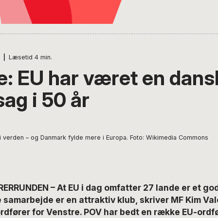
|
Læsetid
4
min.
e: EU har været en dans
ag i 50 år
e i verden – og Danmark fylde mere i Europa. Foto: Wikimedia Commons
RRUNDEN – At EU i dag omfatter 27 lande er et godt
samarbejde er en attraktiv klub, skriver MF Kim Val
rdfører for Venstre. POV har bedt en række EU-ordf