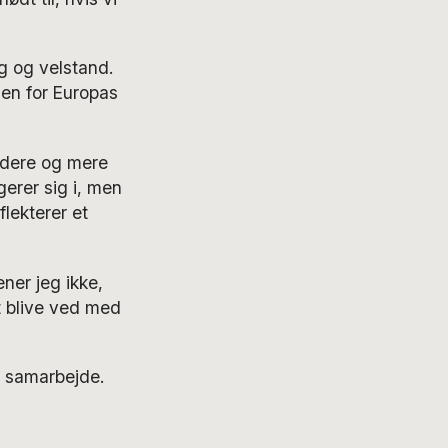
g og velstand.
uden for Europas
undere og mere
erer sig i, men
lekterer et
ener jeg ikke,
t blive ved med
e samarbejde.