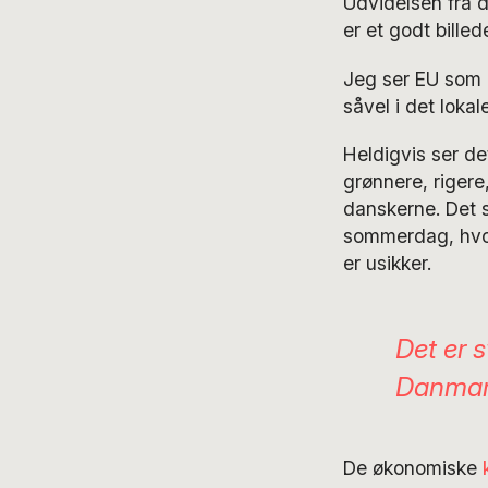
Udvidelsen fra d
er et godt bille
Jeg ser EU som e
såvel i det lokal
Heldigvis ser de
grønnere, rigere
danskerne. Det s
sommerdag, hvor 
er usikker.
Det er 
Danmar
De økonomiske