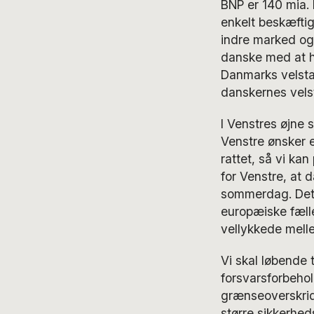
BNP er 140 mia. 
enkelt beskæfti
indre marked og
danske med at h
Danmarks velsta
danskernes vels
I Venstres øjne 
Venstre ønsker 
rattet, så vi ka
for Venstre, at 
sommerdag. Det 
europæiske fæll
vellykkede melle
Vi skal løbende 
forsvarsforbehol
grænseoverskride
større sikkerheds