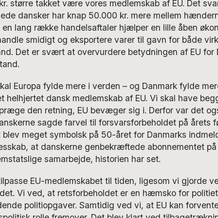
kr. større takket være vores medlemskab af EU. Det svare
gede dansker har knap 50.000 kr. mere mellem hænderne
 en lang række handelsaftaler hjælper en lille åben øk
andle smidigt og eksportere varer til gavn for både v
nd. Det er svært at overvurdere betydningen af EU fo
tand.
skal Europa fylde mere i verden – og Danmark fylde mere
et helhjertet dansk medlemskab af EU. Vi skal have be
n præge den retning, EU bevæger sig i. Derfor var det ogs
danskerne sagde farvel til forsvarsforbeholdet på årets f
blev meget symbolsk på 50-året for Danmarks indmeld
esskab, at danskerne genbekræftede abonnementet på
mstatslige samarbejde, historien har set.
tilpasse EU-medlemskabet til tiden, ligesom vi gjorde ve
det. Vi ved, at retsforbeholdet er en hæmsko for politi
nde politiopgaver. Samtidig ved vi, at EU kan forvente 
politisk rolle fremover. Det blev klart ved tilbagetrækni