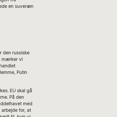
erede en suveræn
r den russiske
t mærker vi
 handlet
klemme, Putin
kes. EU skal gå
erne. På den
Middelhavet med
arbejde for, at
ødt til, hvis vi