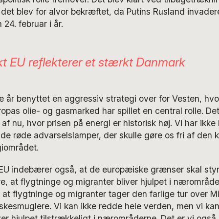
det blev for alvor bekræftet, da Putins Rusland invad
 24. februar i år.
kt EU reflekterer et stærkt Danmark
e år benyttet en aggressiv strategi over for Vesten, hvo
pas olie- og gasmarked har spillet en central rolle. De
f nu, hvor prisen på energi er historisk høj. Vi har ikke
å de røde advarselslamper, der skulle gøre os fri af den 
giområdet.
 EU indebærer også, at de europæiske grænser skal styr
kre, at flygtninge og migranter bliver hjulpet i nærområd
at flygtninge og migranter tager den farlige tur over 
kesmuglere. Vi kan ikke redde hele verden, men vi kan 
er hjulpet tilstrækkeligt i nærområderne. Det er vi også n