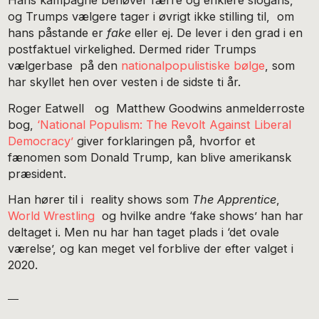
og Trumps vælgere tager i øvrigt ikke stilling til,
om
hans påstande er
fake
eller ej. De lever i den grad i en
postfaktuel virkelighed. Dermed rider Trumps
vælgerbase på den
nationalpopulistiske bølge
, som
har skyllet hen over vesten i de sidste ti år.
Roger Eatwell og Matthew Goodwins anmelderroste
bog,
‘National Populism: The Revolt Against Liberal
Democracy’
giver forklaringen på, hvorfor et
fænomen som Donald Trump, kan blive amerikansk
præsident.
Han hører til i reality shows som
The Apprentice
,
World Wrestling
og hvilke andre ‘fake shows’ han har
deltaget i. Men nu har han taget plads i ‘det ovale
værelse’, og kan meget vel forblive der efter valget i
2020.