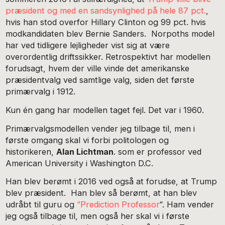
præsident og med en sandsynlighed på hele 87 pct.
,
hvis han stod overfor Hillary Clinton og 99 pct. hvis
modkandidaten blev Bernie Sanders. Norpoths model
har ved tidligere lejligheder vist sig at være
overordentlig driftssikker. Retrospektivt har modellen
forudsagt, hvem der ville vinde det amerikanske
præsidentvalg ved samtlige valg, siden det første
primærvalg i 1912.
Kun én gang har modellen taget fejl. Det var i 1960.
Primærvalgsmodellen vender jeg tilbage til, men i
første omgang skal vi forbi politologen og
historikeren,
Alan Lichtman
. som er professor ved
American University i Washington D.C.
Han blev berømt i 2016 ved også at forudse, at Trump
blev præsident. Han blev så berømt, at han blev
udråbt til guru og
“Prediction Professor
“. Ham vender
jeg også tilbage til, men også her skal vi i første