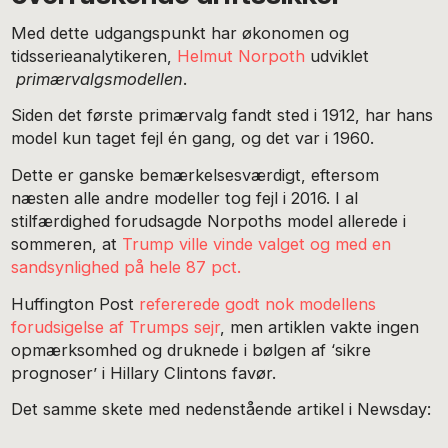
Med dette udgangspunkt har økonomen og
tidsserieanalytikeren,
Helmut Norpoth
udviklet
primærvalgsmodellen
.
Siden det første primærvalg fandt sted i 1912, har hans
model kun taget fejl én gang, og det var i 1960.
Dette er ganske bemærkelsesværdigt, eftersom
næsten alle andre modeller tog fejl i 2016. I al
stilfærdighed forudsagde Norpoths model allerede i
sommeren, at
Trump ville vinde valget og med en
sandsynlighed på hele 87 pct.
Huffington Post
refererede godt nok modellens
forudsigelse af Trumps sejr
, men artiklen vakte ingen
opmærksomhed og druknede i bølgen af ‘sikre
prognoser’ i Hillary Clintons favør.
Det samme skete med nedenstående artikel i Newsday: