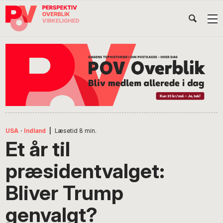
Gå
Skip
Gå
Head
direkte
til
direkte
til
indhold
til
Højr
primær
footer
Søg
på
navigation
POV
International
USA
·
Indland
|
Læsetid
8
min.
Et år til
præsidentvalget:
Bliver Trump
genvalgt?