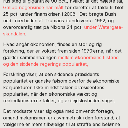
rus steg til gigantiske 90 pct., hvilket af det højeste tal,
Gallup nogensinde har målt
for derefter at falde til blot
25 pct. under finanskrisen i 2008. Det bragte Bush
ned i nærheden af Trumans bundniveau i 1952, og
overordentlig tæt på Nixons 24 pct.
under Watergate-
skandalen
.
Hvad angår økonomien, findes en stor og rig
forskning, der er vokset frem siden 1970’erne, når det
gælder sammenhængen
mellem økonomiens tilstand
og den siddende regerings popularitet,
Forskning viser, at den siddende præsidents
popularitet er ganske følsom overfor de økonomiske
konjunkturer. Ikke mindst falder præsidentens
popularitet, når den økonomiske vækst og
realindkomsterne falder, og arbejdsløsheden stiger.
Det modsatte viser sig også med omvendt fortegn,
omend mekanismen er asymmetrisk i den forstand, at
vælgerne er mere tilbøjelige til at straffe end belønne