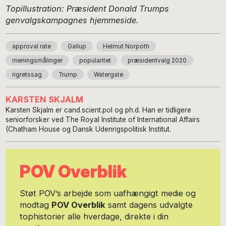
Topillustration: Præsident Donald Trumps
genvalgskampagnes hjemmeside.
approval rate
Gallup
Helmut Norpoth
meningsmålinger
popularitet
præsidentvalg 2020
rigretssag
Trump
Watergate
KARSTEN SKJALM
Karsten Skjalm er cand.scient.pol og ph.d. Han er tidligere
seniorforsker ved The Royal Institute of International Affairs
(Chatham House og Dansk Udenrigspolitisk Institut.
POV Overblik
Støt POV’s arbejde som uafhængigt medie og
modtag
POV Overblik
samt dagens udvalgte
tophistorier alle hverdage, direkte i din