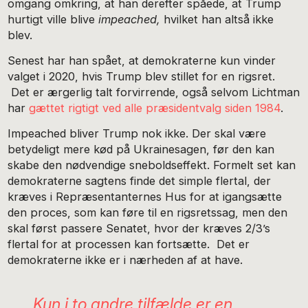
omgang omkring, at han derefter spåede, at Trump
hurtigt ville blive
impeached,
hvilket han altså ikke
blev.
Senest har han spået, at demokraterne kun vinder
valget i 2020, hvis Trump blev stillet for en rigsret.
Det er ærgerlig talt forvirrende, også selvom Lichtman
har
gættet rigtigt ved alle præsidentvalg siden 1984
.
Impeached bliver Trump nok ikke. Der skal være
betydeligt mere kød på Ukrainesagen, før den kan
skabe den nødvendige sneboldseffekt. Formelt set kan
demokraterne sagtens finde det simple flertal, der
kræves i Repræsentanternes Hus for at igangsætte
den proces, som kan føre til en rigsretssag, men den
skal først passere Senatet, hvor der kræves 2/3’s
flertal for at processen kan fortsætte. Det er
demokraterne ikke er i nærheden af at have.
Kun i to andre tilfælde er en