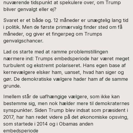
nuværende tidspunkt at spekulere over, om Trump
bliver genvalgt eller ej?
Svaret er et både og. 12 måneder er unægtelig lang tid
i politik. Men de første primærvalg finder sted om få
måneder, og giver et fingerpeg om Trumps
genvalgschancer.
Lad os starte med at ramme problemstillingen
nærmere ind: Trumps embedsperiode har været meget
turbulent og ekstremt polariseret. Hans egen base af
kernevælgere elsker ham, uanset, hvad han siger og
gør. De demokratiske vælgere hader ham af de samme
grunde.
Imellem står de uafhængige vælgere, som ikke kan
bestemme sig, men nok hælder mere til demokraternes
synspunkter. Siden Trump blev indsat som præsident i
2017, har han redet videre på det økonomiske opsving,
som startede i 2014 og i Obamas anden
embedsperiode