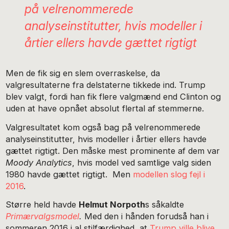
på velrenommerede
analyseinstitutter, hvis modeller i
årtier ellers havde gættet rigtigt
Men de fik sig en slem overraskelse, da
valgresultaterne fra delstaterne tikkede ind. Trump
blev valgt, fordi han fik flere valgmænd end Clinton og
uden at have opnået absolut flertal af stemmerne.
Valgresultatet kom også bag på velrenommerede
analyseinstitutter, hvis modeller i årtier ellers havde
gættet rigtigt. Den måske mest prominente af dem var
Moody Analytics
, hvis model ved samtlige valg siden
1980 havde gættet rigtigt. Men
modellen slog fejl i
2016
.
Større held havde
Helmut Norpoth
s såkaldte
Primærvalgsmodel
.
Med den i hånden forudså han i
sommeren 2016 i al stilfærdighed, at
Trump ville blive