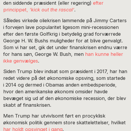
den siddende præsident (eller regering)
efter
princippet,
’kick out the rascal’
.
Således virkede oliekrisen lammende på Jimmy Carters
i forvejen lave popularitet ligesom mini-recessionen
efter den første Golfkrig i betydelig grad forværrede
George H. W. Bushs muligheder for at blive genvalgt.
Som vi har set, gik det under finanskrisen endnu værre
for hans søn, George W. Bush, men
han kunne heller
ikke genvælges
.
Siden Trump blev indsat som præsident i 2017, har han
redet videre på det økonomiske opsving, som startede
i 2014 og dermed i Obamas anden embedsperiode,
hvor den amerikanske økonomi omsider havde
bevæget sig ud af den økonomiske recession, der blev
skabt af finanskrisen.
Men Trump har utvivlsomt ført en procyklisk
økonomisk politik gennem store skattelettelser, hvilket
har holdt opsvinget i gang
.