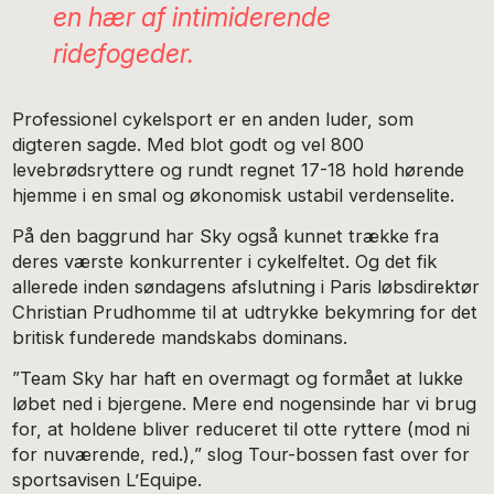
en hær af intimiderende
ridefogeder.
Professionel cykelsport er en anden luder, som
digteren sagde. Med blot godt og vel 800
levebrødsryttere og rundt regnet 17-18 hold hørende
hjemme i en smal og økonomisk ustabil verdenselite.
På den baggrund har Sky også kunnet trække fra
deres værste konkurrenter i cykelfeltet. Og det fik
allerede inden søndagens afslutning i Paris løbsdirektør
Christian Prudhomme til at udtrykke bekymring for det
britisk funderede mandskabs dominans.
”Team Sky har haft en overmagt og formået at lukke
løbet ned i bjergene. Mere end nogensinde har vi brug
for, at holdene bliver reduceret til otte ryttere (mod ni
for nuværende, red.),” slog Tour-bossen fast over for
sportsavisen L’Equipe.