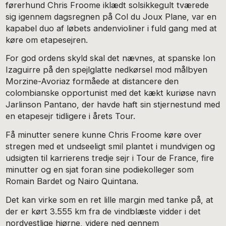
førerhund Chris Froome iklædt solsikkegult tværede
sig igennem dagsregnen på Col du Joux Plane, var en
kapabel duo af løbets andenvioliner i fuld gang med at
køre om etapesejren.
For god ordens skyld skal det nævnes, at spanske Ion
Izaguirre på den spejlglatte nedkørsel mod målbyen
Morzine-Avoriaz formåede at distancere den
colombianske opportunist med det kækt kuriøse navn
Jarlinson Pantano, der havde haft sin stjernestund med
en etapesejr tidligere i årets Tour.
Få minutter senere kunne Chris Froome køre over
stregen med et undseeligt smil plantet i mundvigen og
udsigten til karrierens tredje sejr i Tour de France, fire
minutter og en sjat foran sine podiekolleger som
Romain Bardet og Nairo Quintana.
Det kan virke som en ret lille margin med tanke på, at
der er kørt 3.555 km fra de vindblæste vidder i det
nordvestlige hjørne, videre ned gennem