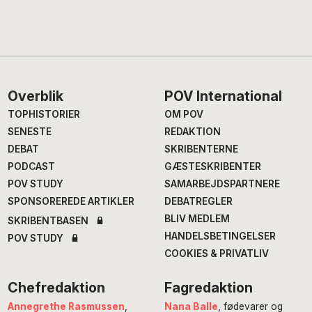
Footer
Overblik
POV International
TOPHISTORIER
OM POV
SENESTE
REDAKTION
DEBAT
SKRIBENTERNE
PODCAST
GÆSTESKRIBENTER
POV STUDY
SAMARBEJDSPARTNERE
SPONSOREREDE ARTIKLER
DEBATREGLER
BLIV MEDLEM
SKRIBENTBASEN
HANDELSBETINGELSER
POV STUDY
COOKIES & PRIVATLIV
Chefredaktion
Fagredaktion
Annegrethe Rasmussen
,
Nana Balle
, fødevarer og