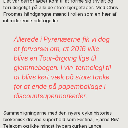
Det var derfor løbet kom til at forme sig trivielt og
forudsigeligt på alle de store bjergetaper. Med Chris
Froomes håndgangne mænd i rollen som en hær af
intimiderende ridefogeder.
Allerede i Pyrenæerne fik vi dog
et forvarsel om, at 2016 ville
blive en Tour-årgang lige til
glemmebogen. I vin-termologi til
at blive kørt væk på store tanke
for at ende på papemballage i
discountsupermarkeder.
Sammenligningerne med den nyere cykelhistories
biokemisk drevne superhold som Festina, Bjarne Riis’
Telekom og ikke mindst hyperskurken Lance