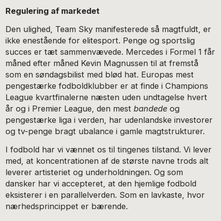
Regulering af markedet
Den ulighed, Team Sky manifesterede så magtfuldt, er
ikke enestående for elitesport. Penge og sportslig
succes er tæt sammenvævede. Mercedes i Formel 1 får
måned efter måned Kevin Magnussen til at fremstå
som en søndagsbilist med blød hat. Europas mest
pengestærke fodboldklubber er at finde i Champions
League kvartfinalerne næsten uden undtagelse hvert
år og i Premier League, den mest
bandede
og
pengestærke liga i verden, har udenlandske investorer
og tv-penge bragt ubalance i gamle magtstrukturer.
I fodbold har vi vænnet os til tingenes tilstand. Vi lever
med, at koncentrationen af de største navne trods alt
leverer artisteriet og underholdningen. Og som
dansker har vi accepteret, at den hjemlige fodbold
eksisterer i en parallelverden. Som en lavkaste, hvor
nærhedsprincippet er bærende.