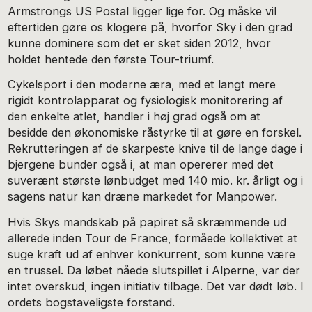
Armstrongs US Postal ligger lige for. Og måske vil
eftertiden gøre os klogere på, hvorfor Sky i den grad
kunne dominere som det er sket siden 2012, hvor
holdet hentede den første Tour-triumf.
Cykelsport i den moderne æra, med et langt mere
rigidt kontrolapparat og fysiologisk monitorering af
den enkelte atlet, handler i høj grad også om at
besidde den økonomiske råstyrke til at gøre en forskel.
Rekrutteringen af de skarpeste knive til de lange dage i
bjergene bunder også i, at man opererer med det
suverænt største lønbudget med 140 mio. kr. årligt og i
sagens natur kan dræne markedet for Manpower.
Hvis Skys mandskab på papiret så skræmmende ud
allerede inden Tour de France, formåede kollektivet at
suge kraft ud af enhver konkurrent, som kunne være
en trussel. Da løbet nåede slutspillet i Alperne, var der
intet overskud, ingen initiativ tilbage. Det var dødt løb. I
ordets bogstaveligste forstand.