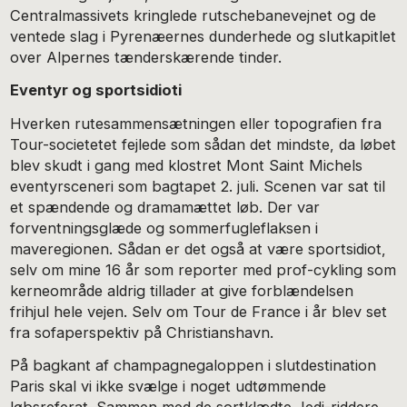
Centralmassivets kringlede rutschebanevejnet og de
ventede slag i Pyrenæernes dunderhede og slutkapitlet
over Alpernes tænderskærende tinder.
Eventyr og sportsidioti
Hverken rutesammensætningen eller topografien fra
Tour-societetet fejlede som sådan det mindste, da løbet
blev skudt i gang med klostret Mont Saint Michels
eventyrsceneri som bagtapet 2. juli. Scenen var sat til
et spændende og dramamættet løb. Der var
forventningsglæde og sommerfugleflaksen i
maveregionen. Sådan er det også at være sportsidiot,
selv om mine 16 år som reporter med prof-cykling som
kerneområde aldrig tillader at give forblændelsen
frihjul hele vejen. Selv om Tour de France i år blev set
fra sofaperspektiv på Christianshavn.
På bagkant af champagnegaloppen i slutdestination
Paris skal vi ikke svælge i noget udtømmende