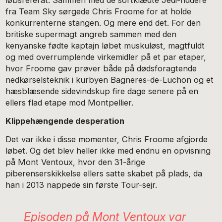
løbsreferat. Sammen med de sortklædte Jedi-riddere
fra Team Sky sørgede Chris Froome for at holde
konkurrenterne stangen. Og mere end det. For den
britiske supermagt angreb sammen med den
kenyanske fødte kaptajn løbet muskuløst, magtfuldt
og med overrumplende virkemidler på et par etaper,
hvor Froome gav prøver både på dødsforagtende
nedkørselsteknik i kurbyen Bagneres-de-Luchon og et
hæsblæsende sidevindskup fire dage senere på en
ellers flad etape mod Montpellier.
Klippehængende desperation
Det var ikke i disse momenter, Chris Froome afgjorde
løbet. Og det blev heller ikke med endnu en opvisning
på Mont Ventoux, hvor den 31-årige
piberenserskikkelse ellers satte skabet på plads, da
han i 2013 nappede sin første Tour-sejr.
Episoden på Mont Ventoux var