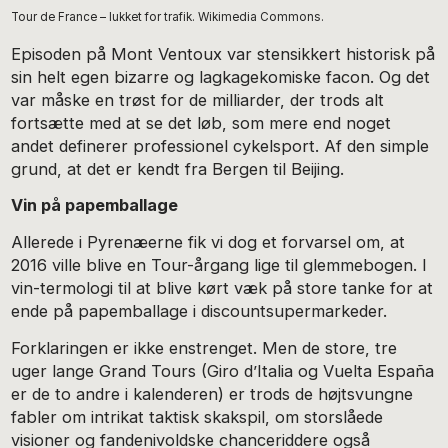
Tour de France – lukket for trafik. Wikimedia Commons.
Episoden på Mont Ventoux var stensikkert historisk på
sin helt egen bizarre og lagkagekomiske facon. Og det
var måske en trøst for de milliarder, der trods alt
fortsætte med at se det løb, som mere end noget
andet definerer professionel cykelsport. Af den simple
grund, at det er kendt fra Bergen til Beijing.
Vin på papemballage
Allerede i Pyrenæerne fik vi dog et forvarsel om, at
2016 ville blive en Tour-årgang lige til glemmebogen. I
vin-termologi til at blive kørt væk på store tanke for at
ende på papemballage i discountsupermarkeder.
Forklaringen er ikke enstrenget. Men de store, tre
uger lange Grand Tours (Giro d’Italia og Vuelta España
er de to andre i kalenderen) er trods de højtsvungne
fabler om intrikat taktisk skakspil, om storslåede
visioner og fandenivoldske chanceriddere også