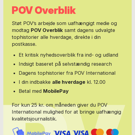
POV Overblik
Støt POV’s arbejde som uafhængigt medie og
modtag
POV Overblik
samt dagens udvalgte
tophistorier alle hverdage, direkte i din
postkasse.
Et kritisk nyhedsoverblik fra ind- og udland
Indsigt baseret på selvstændig research
Dagens tophistorier fra POV International
I din indbakke
alle hverdage
kl. 12.00
Betal med
MobilePay
For kun 25 kr. om måneden giver du POV
International mulighed for at bringe uafhængig
kvalitetsjournalistik.