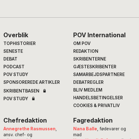
Footer
Overblik
POV International
TOPHISTORIER
OM POV
SENESTE
REDAKTION
DEBAT
SKRIBENTERNE
PODCAST
GÆSTESKRIBENTER
POV STUDY
SAMARBEJDSPARTNERE
SPONSOREREDE ARTIKLER
DEBATREGLER
BLIV MEDLEM
SKRIBENTBASEN
HANDELSBETINGELSER
POV STUDY
COOKIES & PRIVATLIV
Chefredaktion
Fagredaktion
Annegrethe Rasmussen
,
Nana Balle
, fødevarer og
ansv. chef- og
mad