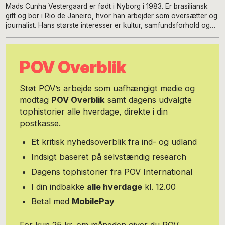
Mads Cunha Vestergaard er født i Nyborg i 1983. Er brasiliansk
gift og bor i Rio de Janeiro, hvor han arbejder som oversætter og
journalist. Hans største interesser er kultur, samfundsforhold og
kaffe.
POV Overblik
Støt POV’s arbejde som uafhængigt medie og
modtag
POV Overblik
samt dagens udvalgte
tophistorier alle hverdage, direkte i din
postkasse.
Et kritisk nyhedsoverblik fra ind- og udland
Indsigt baseret på selvstændig research
Dagens tophistorier fra POV International
I din indbakke
alle hverdage
kl. 12.00
Betal med
MobilePay