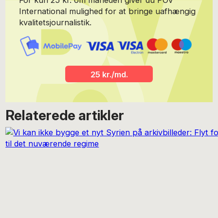
For kun 25 kr. om måneden giver du POV
International mulighed for at bringe uafhængig
kvalitetsjournalistik.
25 kr./md.
Relaterede artikler