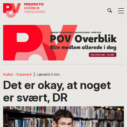
Gå
Skip
Gå
Head
direkte
til
direkte
til
indhold
til
Højr
primær
footer
Søg
på
navigation
POV
International
Kultur
·
Danmark
|
Læsetid
3
min.
Det er okay, at noget
er svært, DR