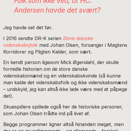
Folk som ikke ved, at HC.
Andersen havde det svært?
Jeg havde set det før.
I 2016 sendte DR-K serien
Store danske
videnskabsfolk
med Johan Olsen, forsanger i Magtens
Korridorer og Pligten Kalder, som vært.
En kendt person ligesom Mick Øgendahl, der skulle
formidle historien om de store danske
videnskabsmænd og én videnskabskvinde (så kunne
man kalde det videnskabsfolk og ikke videnskabsmænd
– undskyld, jeg kan altså ikke lade være med at påpege
det).
Skuespillere spillede også her de historiske personer,
som Johan Olsen trådte ind på livet af.
Begge programmer ligner altså hinanden meget, men
der er en grundlæggende – og afgørende – forskel: