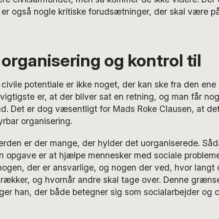
er også nogle kritiske forudsætninger, der skal være på
 organisering og kontrol til
 civile potentiale er ikke noget, der kan ske fra den ene
igtigste er, at der bliver sat en retning, og man får nog
nd. Det er dog væsentligt for Mads Roke Clausen, at de
yrbar organisering.
e verden er der mange, der hylder det uorganiserede. Såd
din opgave er at hjælpe mennesker med sociale problemer
 nogen, der er ansvarlige, og nogen der ved, hvor langt
 rækker, og hvornår andre skal tage over. Denne græns
 siger han, der både betegner sig som socialarbejder og 