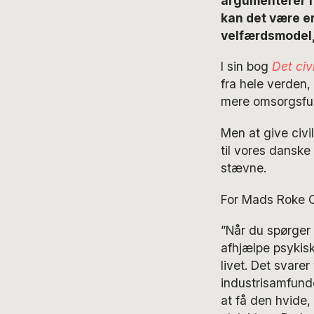
argumenterer f
kan det være en
velfærdsmodel, 
I sin bog
Det civ
fra hele verden, 
mere omsorgsful
Men at give civ
til vores danske
stævne.
For Mads Roke Cl
”Når du spørger t
afhjælpe psykisk
livet. Det svarer
industrisamfunde
at få den hvide,