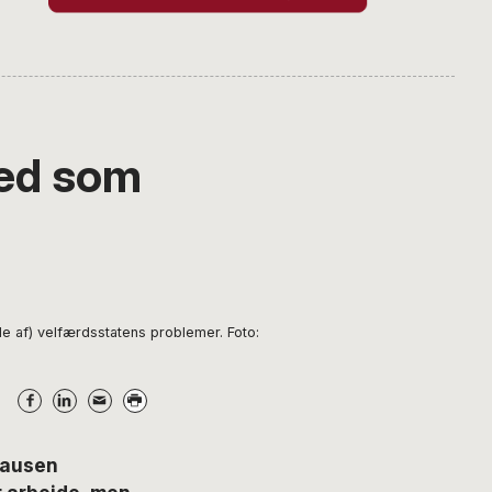
ghed som
le af) velfærdsstatens problemer. Foto:
lausen