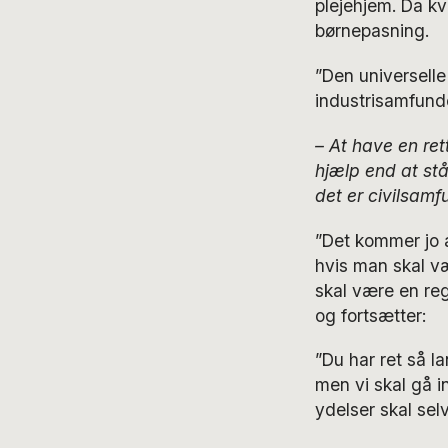
plejehjem. Da k
børnepasning.
”Den universell
industrisamfund
– At have en ret
hjælp end at stå
det er civilsamf
”Det kommer jo 
hvis man skal v
skal være en reg
og fortsætter:
”Du har ret så la
men vi skal gå i
ydelser skal sel