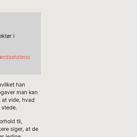
ektør i
lfærdsstatens
vilket han
opgaver man kan
 at vide, hvad
l stede.
hold til,
ere siger, at de
er ledige