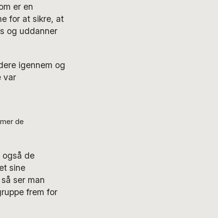
om er en
 for at sikre, at
ds og uddanner
årdere igennem og
e var
ommer de
n også de
et sine
, så ser man
gruppe frem for