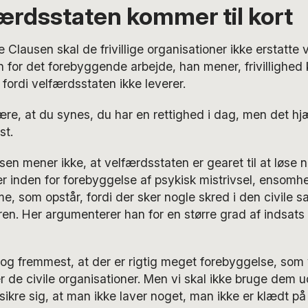
ærdsstaten kommer til kort
 Clausen skal de frivillige organisationer ikke erstatte 
n for det forebyggende arbejde, han mener, frivillighed
ordi velfærdsstaten ikke leverer.
re, at du synes, du har en rettighed i dag, men det hjæ
st.
n mener ikke, at velfærdsstaten er gearet til at løse 
r inden for forebyggelse af psykisk mistrivsel, ensomh
e, som opstår, fordi der sker nogle skred i den civil
uren. Her argumenterer han for en større grad af indsats 
t og fremmest, at der er rigtig meget forebyggelse, som v
er de civile organisationer. Men vi skal ikke bruge dem 
sikre sig, at man ikke laver noget, man ikke er klædt på 