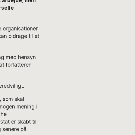
t arbejde, men
rselle
e organisationer
an bidrage til et
ing med hensyn
t forfatteren
edvilligt.
p, som skal
 nogen mening i
che
tat er skabt til
g senere på