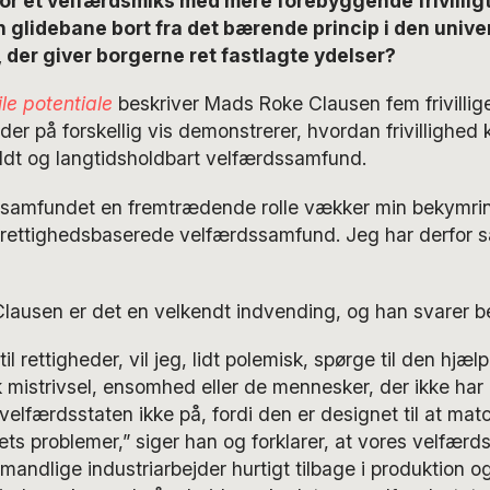
or et velfærdsmiks med mere forebyggende frivillig
 glidebane bort fra det bærende princip i den unive
der giver borgerne ret fastlagte ydelser?
ile potentiale
beskriver Mads Roke Clausen fem frivillig
der på forskellig vis demonstrerer, hvordan frivillighed k
dt og langtidsholdbart velfærdssamfund.
ilsamfundet en fremtrædende rolle vækker min bekymr
 rettighedsbaserede velfærdssamfund. Jeg har derfor sa
ausen er det en velkendt indvending, og han svarer ber
il rettigheder, vil jeg, lidt polemisk, spørge til den hjæl
 mistrivsel, ensomhed eller de mennesker, der ikke har
 velfærdsstaten ikke på, fordi den er designet til at mat
ts problemer,” siger han og forklarer, at vores velfærdss
 mandlige industriarbejder hurtigt tilbage i produktion o