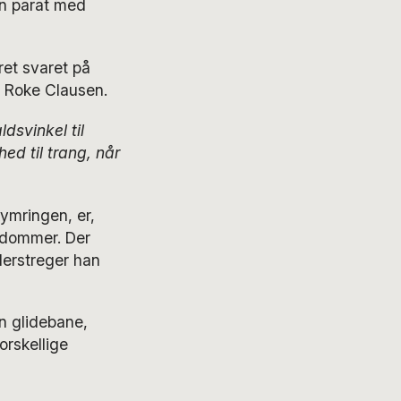
en parat med
et svaret på
s Roke Clausen.
dsvinkel til
ed til trang, når
ymringen, er,
rdommer. Der
derstreger han
en glidebane,
orskellige