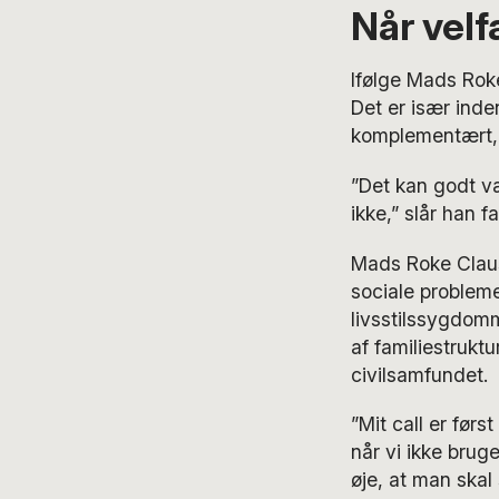
Når velf
Ifølge Mads Roke
Det er især inde
komplementært, f
”Det kan godt væ
ikke,” slår han fa
Mads Roke Clause
sociale probleme
livsstilssygdomm
af familiestrukt
civilsamfundet.
”Mit call er førs
når vi ikke brug
øje, at man skal 