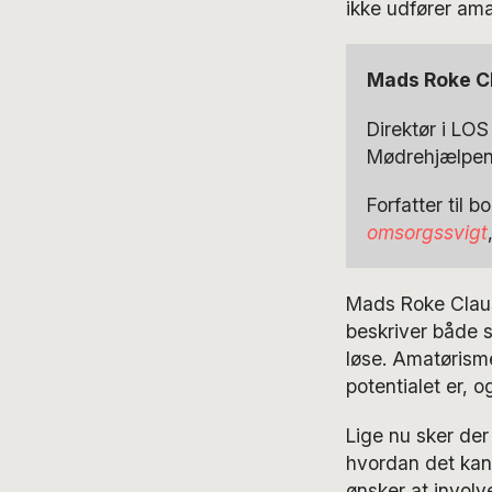
ikke udfører ama
Mads Roke C
Direktør i LOS
Mødrehjælpen 
Forfatter til 
omsorgssvigt
Mads Roke Clause
beskriver både s
løse. Amatørisme
potentialet er, o
Lige nu sker der
hvordan det kan 
ønsker at involv