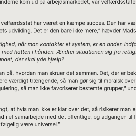
vinderne kom ud på arbejdsmarkedet, var velfærdsstat
e velfærdsstat har været en kæmpe succes. Den har vær
ets udvikling. Det er den bare ikke mere,” hævder Mad
tighed, når man kontakter et system, er en anden indfal
 med hatten i hånden. Ændrer situationen sig fra rettigh
undet, der skal yde hjælp?
an på, hvordan man skruer det sammen. Det, der er bek
ære værdigt trængende, så man gør sig til moralsk ove
ulering, så man ikke favoriserer bestemte grupper,” un
ngt, at hvis man ikke er klar over det, så risikerer man 
nd i et samarbejde med det offentlige, og adgangen til f
vfølgelig være universel.”