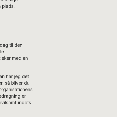
 plads.
 dag til den
le
t sker med en
an har jeg det
, så bliver du
 organisationens
edragning er
civilsamfundets