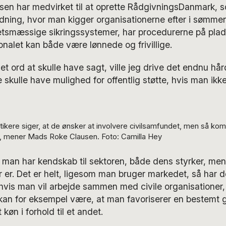
en har medvirket til at oprette RådgivningsDanmark, s
dning, hvor man kigger organisationerne efter i sømmene
tetsmæssige sikringssystemer, har procedurerne på pla
onalet kan både være lønnede og frivillige.
et ord at skulle have sagt, ville jeg drive det endnu h
e skulle have mulighed for offentlig støtte, hvis man ikk
tikere siger, at de ønsker at involvere civilsamfundet, men så k
e, mener Mads Roke Clausen. Foto: Camilla Hey
at man har kendskab til sektoren, både dens styrker, me
r er. Det er helt, ligesom man bruger markedet, så har d
hvis man vil arbejde sammen med civile organisationer
t kan for eksempel være, at man favoriserer en bestemt 
 køn i forhold til et andet.