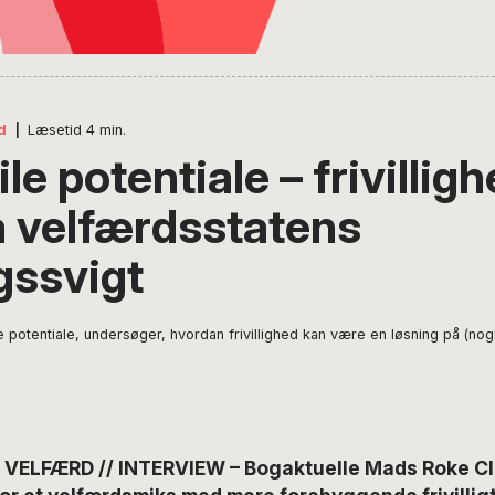
d
|
Læsetid
4
min.
ile potentiale – frivilli
å velfærdsstatens
ssvigt
potentiale, undersøger, hvordan frivillighed kan være en løsning på (nog
 VELFÆRD // INTERVIEW – Bogaktuelle Mads Roke C