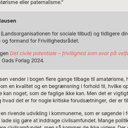
tørisme eller paternalisme.”
lausen
 (Landsorganisationen for sociale tilbud) og tidligere dir
og formand for Frivillighedsrådet.
bogen
Det civile potentiale – frivillighed som svar på ve
, Gads Forlag 2024.
n vender i bogen flere gange tilbage til amatørisme, h
om en kvalitet og en begrænsning i forhold til, hvilke 
 kan noget, som de faglige ikke kan. Men det er vigtigt
g hvad det er for nogle kritiske forudsætninger, der er ti
 en rivende udvikling i kommunerne, som er søgende i for
lade sig gøre at inddrage civilsamfundet. Mange politik
ere civilsamfundet, men så kommer de ikke videre. Der 