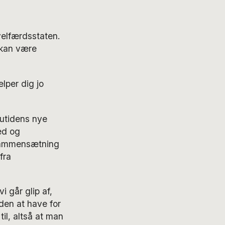
velfærdsstaten.
 kan være
lper dig jo
nutidens nye
ed og
e sammensætning
fra
i går glip af,
uden at have for
til, altså at man