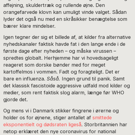
affejning, skuldertræk og rullende øjne. Den
orangefarvede klovn kan umuligt vinde valget. Sådan
lyder det også nu med en skråsikker benægtelse som
bærer klare mindelser.
Igen tegner der sig et billede af, at kilder fra alternative
nyhedskanaler faktisk havde fat i den lange ende i de
første dage efter nyheden – og måske virussen –
spredtes globalt. Herhjemme har vi hovedsageligt
reageret som dorske bønder med for meget
kartoffelmos i vommen. Fadt og foragteligt. Det er
bare en influenza.
Såså.
Ingen grund til panik. Samt
det klassisk fascistoide aggressive udfald mod kilder og
medier, som rent faktisk slog alarm, længe før WHO
gjorde det.
Og mens vi i Danmark stikker fingrene i ørerne og
holder os for øjnene, stiger antallet af
smittede
eksponentielt og dødsraten ligeså
. Storbritannien har
netop erklæret den nye coronavirus for national