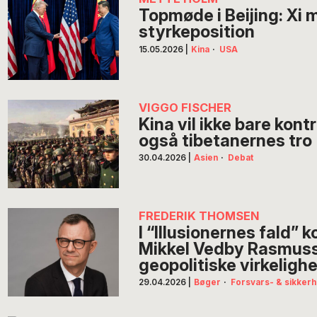
Topmøde i Beijing: Xi 
styrkeposition
15.05.2026
|
Kina
·
USA
VIGGO FISCHER
Kina vil ikke bare kont
også tibetanernes tro
30.04.2026
|
Asien
·
Debat
FREDERIK THOMSEN
I “Illusionernes fald” 
Mikkel Vedby Rasmus
geopolitiske virkeligh
29.04.2026
|
Bøger
·
Forsvars- & sikkerh