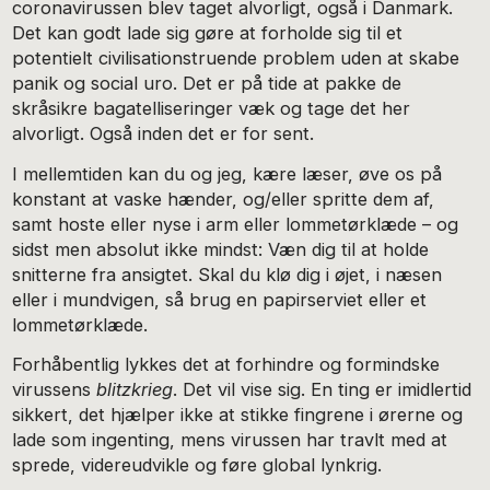
coronavirussen blev taget alvorligt, også i Danmark.
Det kan godt lade sig gøre at forholde sig til et
potentielt civilisationstruende problem uden at skabe
panik og social uro. Det er på tide at pakke de
skråsikre bagatelliseringer væk og tage det her
alvorligt. Også inden det er for sent.
I mellemtiden kan du og jeg, kære læser, øve os på
konstant at vaske hænder, og/eller spritte dem af,
samt hoste eller nyse i arm eller lommetørklæde – og
sidst men absolut ikke mindst: Væn dig til at holde
snitterne fra ansigtet. Skal du klø dig i øjet, i næsen
eller i mundvigen, så brug en papirserviet eller et
lommetørklæde.
Forhåbentlig lykkes det at forhindre og formindske
virussens
blitzkrieg
. Det vil vise sig. En ting er imidlertid
sikkert, det hjælper ikke at stikke fingrene i ørerne og
lade som ingenting, mens virussen har travlt med at
sprede, videreudvikle og føre global lynkrig.