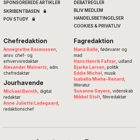
SPONSOREREDE ARTIKLER
DEBATREGLER
BLIV MEDLEM
SKRIBENTBASEN
HANDELSBETINGELSER
POV STUDY
COOKIES & PRIVATLIV
Chefredaktion
Fagredaktion
Annegrethe Rasmussen
,
Nana Balle
, fødevarer og
ansv. chef- og
mad
erhvervsredaktør
Hans Henrik Fafner
, udland
Alexander Meinertz
, adm.
Bjarke Larsen
, politik
chefredaktør
Eddie Michel
, musik
Isabella Miehe-Renard
,
Jourhavende
litteratur
Susanne Sayers
, videnskab
Michael Bernth
, digital
Mikkel Stolt
, filmredaktør
redaktør
Anne Juliette Ladegaard
,
redaktionschef