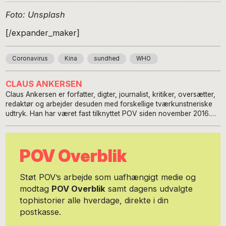
Foto: Unsplash
[/expander_maker]
Coronavirus
Kina
sundhed
WHO
CLAUS ANKERSEN
Claus Ankersen er forfatter, digter, journalist, kritiker, oversætter,
redaktør og arbejder desuden med forskellige tværkunstneriske
udtryk. Han har været fast tilknyttet POV siden november 2016.
Claus Ankersen er forperson for Danske Skønlitterære Forfattere
og bestyrelsesmedlem i European Writers' Council. Han er
forfatter til 19 bøger. Han skriver digte, prosa og non-fiktion, og
POV Overblik
arbejder med et tværkunstnerisk og internationalt fokus. Udvalgt
materiale er oversat til svensk, finsk, estisk, russisk, polsk,
tjekkisk, ukrainsk, rumænsk, tysk, udmurt, bulgarsk, engelsk,
Støt POV’s arbejde som uafhængigt medie og
usbekisk, spansk, malayalam, makedonsk, græsk, tyrkisk,
modtag
POV Overblik
samt dagens udvalgte
portugisisk og kinesisk.
tophistorier alle hverdage, direkte i din
postkasse.