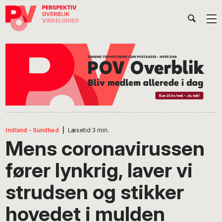
Gå
Skip
Gå
Head
direkte
til
direkte
til
indhold
til
Højr
primær
footer
Søg
på
navigation
POV
International
Indland
·
Sundhed
|
Læsetid
3
min.
Mens coronavirussen
fører lynkrig, laver vi
strudsen og stikker
hovedet i mulden