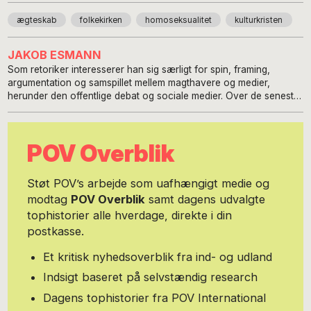
ægteskab
folkekirken
homoseksualitet
kulturkristen
JAKOB ESMANN
Som retoriker interesserer han sig særligt for spin, framing,
argumentation og samspillet mellem magthavere og medier,
herunder den offentlige debat og sociale medier. Over de seneste
ti år har han været meget aktiv i den socialdemokratiske
ungdomsbevægelse – først i Syd- og Sønderjylland, hvor han
kommer fra, siden på nationalt og nordisk niveau. I den anledning
POV Overblik
har han været en aktiv debattør i de skrevne medier. Han har bl.a.
været ansat som deltidsjournalist på Netavisen Pio, som
miljøpolitisk rådgiver for den socialdemokratiske gruppe i Nordisk
Støt POV’s arbejde som uafhængigt medie og
Råd, freelancejournalist for den nordiske restaurations- og
modtag
POV Overblik
samt dagens udvalgte
servicefagbevægelse og nu som ansat i formandssekretariatet i
tophistorier alle hverdage, direkte i din
Dansk Metal. Et enkelt år på tyskstudiet på Aarhus Universitet gav
også næring til hans interesse for politiske forhold i Tyskland.
postkasse.
Nordisk og tysk politik, miljø- og klimapolitik samt erhvervs- og
arbejdsmarkedsstof er således hans kæpheste, ligesom han
Et kritisk nyhedsoverblik fra ind- og udland
gerne afslører spin, inkonsistens og beskidte tricks i den
Indsigt baseret på selvstændig research
offentlige debat. Du kan donere beløb til hans skribentvirksomhed
på MobilePay 28 33 80 69. Alle beløb er velkomne.
Dagens tophistorier fra POV International