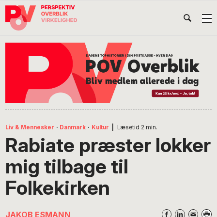
Gå
Skip
Gå
Head
direkte
til
direkte
til
indhold
til
Højr
primær
footer
Søg
på
navigation
POV
International
Liv & Mennesker
·
Danmark
·
Kultur
|
Læsetid
2
min.
Rabiate præster lokker
mig tilbage til
Folkekirken
JAKOB ESMANN