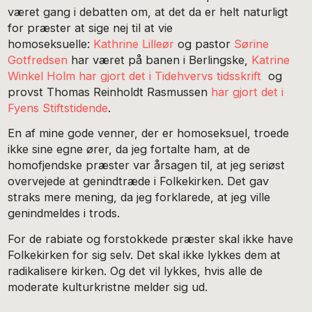
været gang i debatten om, at det da er helt naturligt
for præster at sige nej til at vie
homoseksuelle:
Kathrine Lilleør
og pastor
Sørine
Gotfredsen
har været på banen i Berlingske,
Katrine
Winkel Holm har gjort det i Tidehvervs tidsskrift
og
provst Thomas Reinholdt Rasmussen
har gjort det i
Fyens Stiftstidende
.
En af mine gode venner, der er homoseksuel, troede
ikke sine egne ører, da jeg fortalte ham, at de
homofjendske præster var årsagen til, at jeg seriøst
overvejede at genindtræde i Folkekirken. Det gav
straks mere mening, da jeg forklarede, at jeg ville
genindmeldes i trods.
For de rabiate og forstokkede præster skal ikke have
Folkekirken for sig selv. Det skal ikke lykkes dem at
radikalisere kirken. Og det vil lykkes, hvis alle de
moderate kulturkristne melder sig ud.