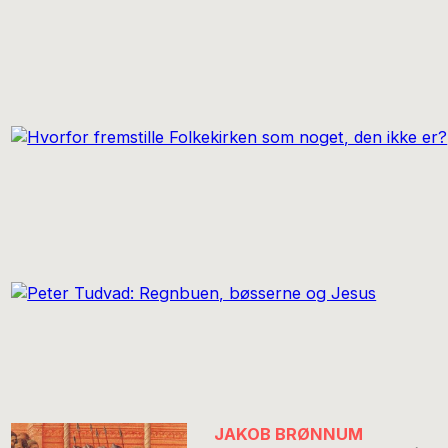
JAKOB BRØNNUM