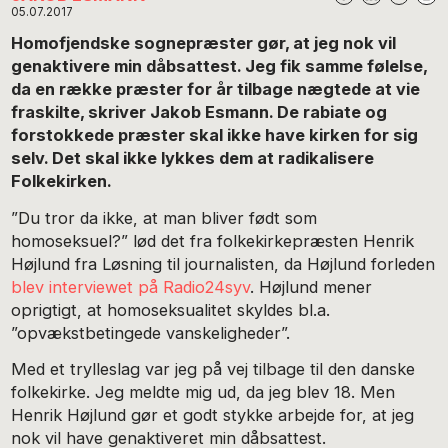
05.07.2017
Homofjendske sognepræster gør, at jeg nok vil
genaktivere min dåbsattest.
Jeg fik samme følelse,
da en række præster for år tilbage nægtede at vie
fraskilte, skriver Jakob Esmann. De rabiate og
forstokkede præster skal ikke have kirken for sig
selv. Det skal ikke lykkes dem at radikalisere
Folkekirken.
”Du tror da ikke, at man bliver født som
homoseksuel?” lød det fra folkekirkepræsten Henrik
Højlund fra Løsning til journalisten, da Højlund forleden
blev interviewet på Radio24syv
. Højlund mener
oprigtigt, at homoseksualitet skyldes bl.a.
”opvækstbetingede vanskeligheder”.
Med et trylleslag var jeg på vej tilbage til den danske
folkekirke. Jeg meldte mig ud, da jeg blev 18. Men
Henrik Højlund gør et godt stykke arbejde for, at jeg
nok vil have genaktiveret min dåbsattest.