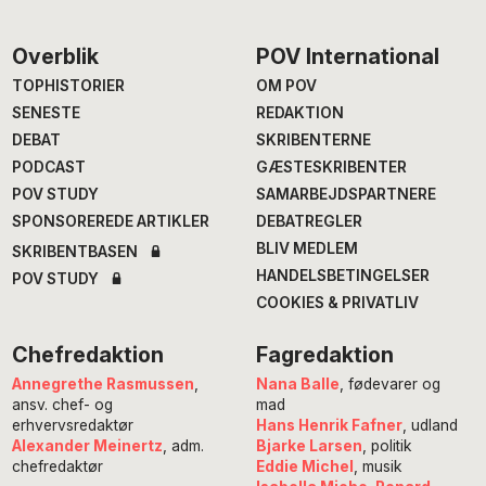
Footer
Overblik
POV International
TOPHISTORIER
OM POV
SENESTE
REDAKTION
DEBAT
SKRIBENTERNE
PODCAST
GÆSTESKRIBENTER
POV STUDY
SAMARBEJDSPARTNERE
SPONSOREREDE ARTIKLER
DEBATREGLER
BLIV MEDLEM
SKRIBENTBASEN
HANDELSBETINGELSER
POV STUDY
COOKIES & PRIVATLIV
Chefredaktion
Fagredaktion
Annegrethe Rasmussen
,
Nana Balle
, fødevarer og
ansv. chef- og
mad
erhvervsredaktør
Hans Henrik Fafner
, udland
Alexander Meinertz
, adm.
Bjarke Larsen
, politik
chefredaktør
Eddie Michel
, musik