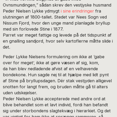
Ovnsmundingen,” sådan skrev den vestjyske husmand
Peder Nielsen Lykke ydmygt
i sine erindringer
fra
slutningen af 1800-tallet. Stedet var Nees Sogn ved
Nissum Fjord, hvor den unge mand planlagde bryllup
med sin forlovede Stine i 1877.
Parret var meget fattige og levede på det tidspunkt af
en gnalling sandjord, hvor selv kartoflerne måtte slide i
det.
Peder Lykke Nielsens formulering om ikke at ‘gabe
over for meget’, ikke at gøre væsen af sig, kom,
da han blev nedladende afvist af en velhavende
bondekone. Hun sagde nej til at hjælpe med lidt pynt
af Stine på bryllupsdagen. Dér stak vestjyden alligevel
snotten for langt frem, og bruden måtte gå til alters
uden udskejelser.
Peder Nielsen Lykke accepterede med andre ord at
blive behandlet som et lavt individ, fordi han befandt
sig under storbondens slagtekvæg i hierarkiet. Og det
var vigtigt for ham ikke at sprænge rammerne, så