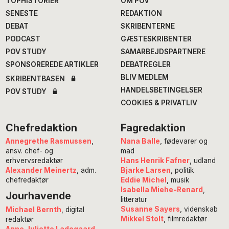
TOPHISTORIER
OM POV
SENESTE
REDAKTION
DEBAT
SKRIBENTERNE
PODCAST
GÆSTESKRIBENTER
POV STUDY
SAMARBEJDSPARTNERE
SPONSOREREDE ARTIKLER
DEBATREGLER
BLIV MEDLEM
SKRIBENTBASEN
HANDELSBETINGELSER
POV STUDY
COOKIES & PRIVATLIV
Chefredaktion
Fagredaktion
Annegrethe Rasmussen
,
Nana Balle
, fødevarer og
ansv. chef- og
mad
erhvervsredaktør
Hans Henrik Fafner
, udland
Alexander Meinertz
, adm.
Bjarke Larsen
, politik
chefredaktør
Eddie Michel
, musik
Isabella Miehe-Renard
,
Jourhavende
litteratur
Susanne Sayers
, videnskab
Michael Bernth
, digital
Mikkel Stolt
, filmredaktør
redaktør