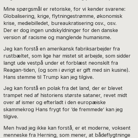
Mine spørgsmål er retoriske, for vi kender svarene:
Globalisering, krige, flytningestrømme, økonomisk
krise, mediebilledet, bureaukratisering osv., osv.
Der er dog ingen undskyldninger for den danske
version af racisme og manglende humanisme.
Jeg kan forstå en amerikansk fabriksarbejder fra
rustbæltet, som lige har mistet sit arbejde, som sidder
langt ude vestpå under et forblæst neonskilt fra
Reagan-tiden, (og som i øvrigt er gift med sin kusine).
Hans stemme til Trump kan jeg tilgive.
Jeg kan forstå en polak fra det land, der er blevet
trampet ned af historiens største sataner, revet midt
over af ismer og efterladt i den europæiske
skammekrog Hans frygt for ‘de fremmede’ kan jeg
tilgive.
Men hvad jeg ikke kan forstå, er et moderne, voksent
menneske fra Herning, som mener, at bådeflygtninge