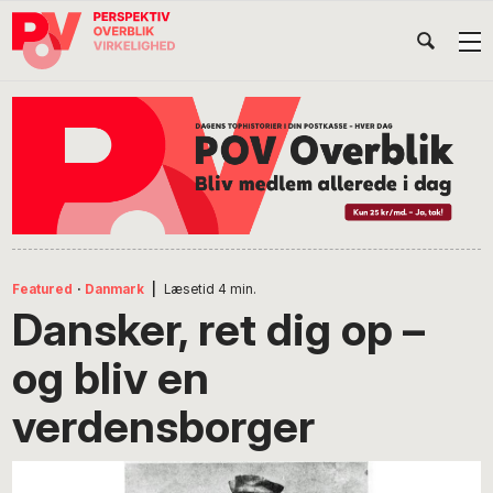
Gå
Skip
Gå
Head
direkte
til
direkte
til
indhold
til
Højr
primær
footer
Søg
på
navigation
POV
International
Featured
·
Danmark
|
Læsetid
4
min.
Dansker, ret dig op –
og bliv en
verdensborger