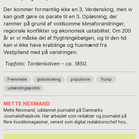
Der kommer formentlig ikke en 3. Verdenskrig, men vi
kan godt gøre os parate til en 3. Opløsning, der
rammer på grund af voldsomme klimaforandringer,
regionale konflikter og økonomisk ustabilitet. Om 200
år er
vi
måske del af flygtningebølgen, og til den tid
kan vi ikke have krøblinge og husmænd fra
Vestjylland med på vandringen.
Topfoto: Tordenkalven – ca. 1850.
Fremmede
globalisering
populisme
Trump
udlændingepolitik
METTE NEXMAND
Mette Nexmand, uddannet journalist på Danmarks
Journalisthøjskole. Har arbejdet som redaktør og journalist på
flere livsstilsmagasiner, senest som digital redaktionschef hos
Benjamin Media. Har desuden arbejdet i client media-branchen og
skabt koncepter, kommunikationsstrategier mv. for fagforeninger,