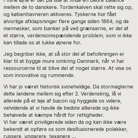
I mine øjne er det på tide at finde en bedre balance
mellem de to danskere. Tordenkalven skal rette sig op,
og københavneren aktiveres. Tyskerne
har
fået
alvorlige afklapsninger flere gange siden 1864, og de
mennesker, som banker på ved grænserne, er del af
et større, verdensomspændende problem, som vi ikke
kan tillade os at lukke øjnene for.
Jeg begriber ikke, at så stor del af befolkningen er
klar til at bygge mure omkring Danmark, når vi har
ressourcerne til at blive del af noget større. At vise os
som innovative og rummende.
Vi har jo været historisk svineheldige. Da stormagterne
delte landene mellem sig efter 2. Verdenskrig, lå vi
allerede på et leje af bacon og hyggede os videre,
velvidende at vi havde de bedste allierede og ikke
behøvede at kæmpe hårdt for rettigheder.
Vi har været priviligerede siden da og kan ikke være
bekendt at opføre os som desillusionerede polakker,
russere, ungarere, texanere …