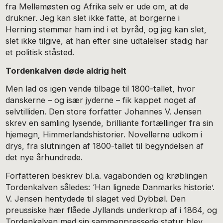
fra Mellemøsten og Afrika selv er ude om, at de
drukner. Jeg kan slet ikke fatte, at borgerne i
Herning stemmer ham ind i et byråd, og jeg kan slet,
slet ikke tilgive, at han efter sine udtalelser stadig har
et politisk ståsted.
Tordenkalven døde aldrig helt
Men lad os igen vende tilbage til 1800-tallet, hvor
danskerne – og især jyderne – fik kappet noget af
selvtilliden. Den store forfatter Johannes V. Jensen
skrev en samling lysende, brilliante fortællinger fra sin
hjemegn, Himmerlandshistorier. Novellerne udkom i
drys, fra slutningen af 1800-tallet til begyndelsen af
det nye århundrede.
Forfatteren beskrev bl.a. vagabonden og krøblingen
Tordenkalven således: ‘Han lignede Danmarks historie’.
V. Jensen hentydede til slaget ved Dybbøl. Den
preussiske hær flåede Jyllands underkrop af i 1864, og
Tordenkalven med sin sammenpressede statur blev