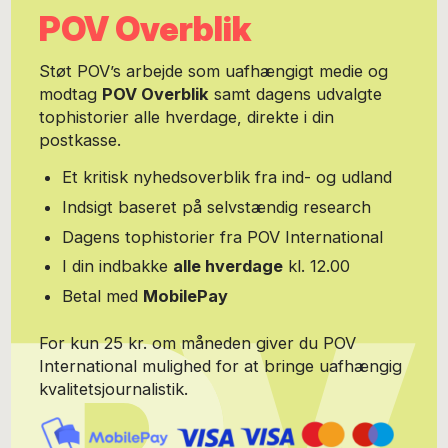
ngo-organisationer og private virksomheder. Personligt meget
POV Overblik
optaget af historie, litteratur, design, arkitektur og
samfundsforhold. Er udpræget nørd, når det kommer til
historie/idéhistorie. Er sprogmenneske om en hals, men forsøger
Støt POV’s arbejde som uafhængigt medie og
også at være i en konstant læringsproces omkring
modtag
POV Overblik
samt dagens udvalgte
naturvidenskabelige emner. Skriver en litterær blog, hvor alle
tophistorier alle hverdage, direkte i din
disse emner kommer i spil.
postkasse.
Et kritisk nyhedsoverblik fra ind- og udland
Indsigt baseret på selvstændig research
Dagens tophistorier fra POV International
I din indbakke
alle hverdage
kl. 12.00
Betal med
MobilePay
For kun 25 kr. om måneden giver du POV
International mulighed for at bringe uafhængig
kvalitetsjournalistik.