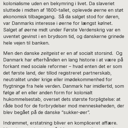
kolonialisme uden en bekymring i livet. Da slaveriet
sluttede i midten af 1800-tallet, oplevede øerne en støt
økonomisk tilbagegang. Så da salget stod for døren,
var Danmarks interesse i øerne for længst kølnet.
Salget af øerne midt under Første Verdenskrig var en
uventet gevinst i en brydsom tid, og danskerne grinede
hele vejen til banken.
Men den danske
zeitgeist
er en af socialt storsind. Og
Danmark har efterhånden en lang historie i at være på
forkant med sociale reformer – hvad enten det er som
det første land, der tillod registreret partnerskab,
neutralitet under krige eller imødekommenhed for
flygtninge fra hele verden. Danmark har imidlertid, som
følge af en eller anden form for kolonialt
hukommelsestab, overset dets største forpligtelse: at
råde bod for de forbrydelser mod menneskeheden, der
blev begået på de danske “sukker-øer”.
Indrømmet, erstatning bliver en kompliceret affære.