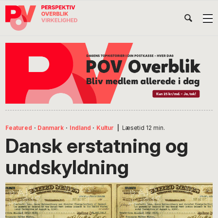
Gå
Skip
Gå
Head
direkte
til
direkte
til
indhold
til
Højr
primær
footer
Søg
på
navigation
POV
International
Featured
·
Danmark
·
Indland
·
Kultur
|
Læsetid
12
min.
Dansk erstatning og
undskyldning