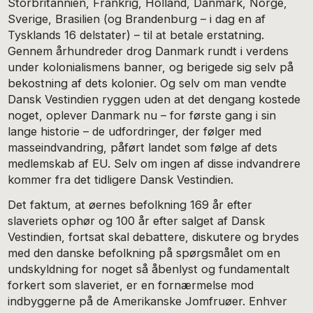
Storbritannien, Frankrig, Holland, Danmark, Norge,
Sverige, Brasilien (og Brandenburg – i dag en af
Tysklands 16 delstater) – til at betale erstatning.
Gennem århundreder drog Danmark rundt i verdens
under kolonialismens banner, og berigede sig selv på
bekostning af dets kolonier. Og selv om man vendte
Dansk Vestindien ryggen uden at det dengang kostede
noget, oplever Danmark nu – for første gang i sin
lange historie – de udfordringer, der følger med
masseindvandring, påført landet som følge af dets
medlemskab af EU. Selv om ingen af disse indvandrere
kommer fra det tidligere Dansk Vestindien.
Det faktum, at øernes befolkning 169 år efter
slaveriets ophør og 100 år efter salget af Dansk
Vestindien, fortsat skal debattere, diskutere og brydes
med den danske befolkning på spørgsmålet om en
undskyldning for noget så åbenlyst og fundamentalt
forkert som slaveriet, er en fornærmelse mod
indbyggerne på de Amerikanske Jomfruøer. Enhver