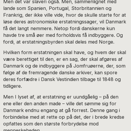
Men det var slaveri også. Men, sammenlignet med
lande som Spanien, Portugal, Storbritannien og
Frankrig, der ikke ville vide, hvor de skulle starte for at
løse deres astronomiske erstatningssager, vil Danmark
få det langt nemmere. Netop fordi danskerne kun
havde tre små øer med forholdsvis få indbyggere. Og
fordi, at erstatningsbyrden skal deles med Norge.
Hvilken form erstatningen skal have, og hvem der skal
være berettiget til den, er en sag, der skal afgøres af
Danmark og de indbyggere på Jomfruøerne, der, som
følge af de fremragende danske arkiver, kan spore
deres forfædre i Dansk Vestindien tilbage til 1848 og
tidligere.
Men I lyset af, at erstatning er uundgåelig – på den
ene eller den anden made – ville det sømme sig for
Danmark endnu engang at gå forrest. Denne gang i
forbindelse med at rette op på det, der i brede kredse
opfattes som den største forbrydelse mod
menneskeheden.