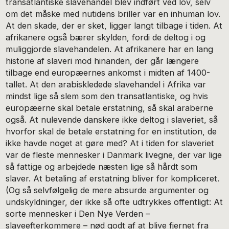
transatlantiske slavehandel blev indført ved lov, selv
om det måske med nutidens briller var en inhuman lov.
At den skade, der er sket, ligger langt tilbage i tiden. At
afrikanere også bærer skylden, fordi de deltog i og
muliggjorde slavehandelen. At afrikanere har en lang
historie af slaveri mod hinanden, der går længere
tilbage end europæernes ankomst i midten af 1400-
tallet. At den arabiskledede slavehandel i Afrika var
mindst lige så slem som den transatlantiske, og hvis
europæerne skal betale erstatning, så skal araberne
også. At nulevende danskere ikke deltog i slaveriet, så
hvorfor skal de betale erstatning for en institution, de
ikke havde noget at gøre med? At i tiden for slaveriet
var de fleste mennesker i Danmark livegne, der var lige
så fattige og arbejdede næsten lige så hårdt som
slaver. At betaling af erstatning bliver for kompliceret.
(Og så selvfølgelig de mere absurde argumenter og
undskyldninger, der ikke så ofte udtrykkes offentligt: At
sorte mennesker i Den Nye Verden –
slaveefterkommere – nød godt af at blive fjernet fra