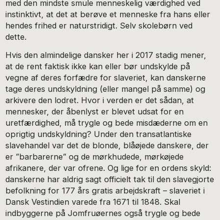
med den mindste smule menneskelig værdighed ved
instinktivt, at det at berøve et menneske fra hans eller
hendes frihed er naturstridigt. Selv skolebørn ved
dette.
Hvis den almindelige dansker her i 2017 stadig mener,
at de rent faktisk ikke kan eller bør undskylde på
vegne af deres forfædre for slaveriet, kan danskerne
tage deres undskyldning (eller mangel på samme) og
arkivere den lodret. Hvor i verden er det sådan, at
mennesker, der åbenlyst er blevet udsat for en
uretfærdighed, må trygle og bede misdæderne om en
oprigtig undskyldning? Under den transatlantiske
slavehandel var det de blonde, blåøjede danskere, der
er ”barbarerne” og de mørkhudede, mørkøjede
afrikanere, der var ofrene. Og lige for en ordens skyld:
danskerne har aldrig sagt officielt tak til den slavegjorte
befolkning for 177 års gratis arbejdskraft – slaveriet i
Dansk Vestindien varede fra 1671 til 1848. Skal
indbyggerne på Jomfruøernes også trygle og bede