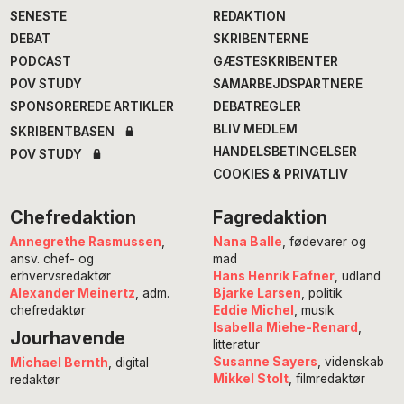
SENESTE
REDAKTION
DEBAT
SKRIBENTERNE
PODCAST
GÆSTESKRIBENTER
POV STUDY
SAMARBEJDSPARTNERE
SPONSOREREDE ARTIKLER
DEBATREGLER
BLIV MEDLEM
SKRIBENTBASEN
HANDELSBETINGELSER
POV STUDY
COOKIES & PRIVATLIV
Chefredaktion
Fagredaktion
Annegrethe Rasmussen
,
Nana Balle
, fødevarer og
ansv. chef- og
mad
erhvervsredaktør
Hans Henrik Fafner
, udland
Alexander Meinertz
, adm.
Bjarke Larsen
, politik
chefredaktør
Eddie Michel
, musik
Isabella Miehe-Renard
,
Jourhavende
litteratur
Susanne Sayers
, videnskab
Michael Bernth
, digital
Mikkel Stolt
, filmredaktør
redaktør
Anne Juliette Ladegaard
,