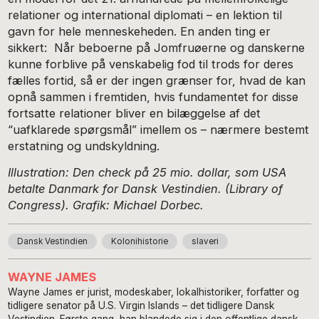
relationer og international diplomati – en lektion til
gavn for hele menneskeheden. En anden ting er
sikkert: Når beboerne på Jomfruøerne og danskerne
kunne forblive på venskabelig fod til trods for deres
fælles fortid, så er der ingen grænser for, hvad de kan
opnå sammen i fremtiden, hvis fundamentet for disse
fortsatte relationer bliver en bilæggelse af det
“uafklarede spørgsmål” imellem os – nærmere bestemt
erstatning og undskyldning.
Illustration: Den check på 25 mio. dollar, som USA
betalte Danmark for Dansk Vestindien. (Library of
Congress). Grafik: Michael Dorbec.
Dansk Vestindien
Kolonihistorie
slaveri
WAYNE JAMES
Wayne James er jurist, modeskaber, lokalhistoriker, forfatter og
tidligere senator på U.S. Virgin Islands – det tidligere Dansk
Vestindien. Første gang, han blandede sig i den offentlige danske