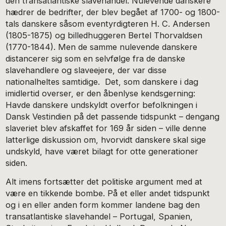
den transatlantiske slavehandel. Nulevende danskere
hædrer de bedrifter, der blev begået af 1700- og 1800-
tals danskere såsom eventyrdigteren H. C. Andersen
(1805-1875) og billedhuggeren Bertel Thorvaldsen
(1770-1844). Men de samme nulevende danskere
distancerer sig som en selvfølge fra de danske
slavehandlere og slaveejere, der var disse
nationalheltes samtidige. Det, som danskere i dag
imidlertid overser, er den åbenlyse kendsgerning:
Havde danskere undskyldt overfor befolkningen i
Dansk Vestindien på det passende tidspunkt – dengang
slaveriet blev afskaffet for 169 år siden – ville denne
latterlige diskussion om, hvorvidt danskere skal sige
undskyld, have været bilagt for otte generationer
siden.
Alt imens fortsætter det politiske argument med at
være en tikkende bombe. På et eller andet tidspunkt
og i en eller anden form kommer landene bag den
transatlantiske slavehandel – Portugal, Spanien,