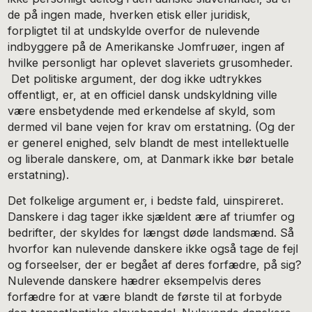
de på ingen made, hverken etisk eller juridisk,
forpligtet til at undskylde overfor de nulevende
indbyggere på de Amerikanske Jomfruøer, ingen af
hvilke personligt har oplevet slaveriets grusomheder.
Det politiske argument, der dog ikke udtrykkes
offentligt, er, at en officiel dansk undskyldning ville
være ensbetydende med erkendelse af skyld, som
dermed vil bane vejen for krav om erstatning. (Og der
er generel enighed, selv blandt de mest intellektuelle
og liberale danskere, om, at Danmark ikke bør betale
erstatning).
Det folkelige argument er, i bedste fald, uinspireret.
Danskere i dag tager ikke sjældent ære af triumfer og
bedrifter, der skyldes for længst døde landsmænd. Så
hvorfor kan nulevende danskere ikke også tage de fejl
og forseelser, der er begået af deres forfædre, på sig?
Nulevende danskere hædrer eksempelvis deres
forfædre for at være blandt de første til at forbyde