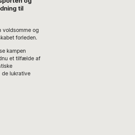
 sporten og
ning til
en voldsomme og
kabet forleden.
esse kampen
u et tilfælde af
tiske
 de lukrative