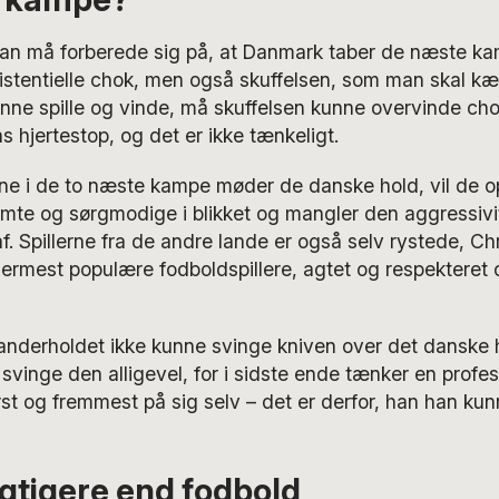
an må forberede sig på, at Danmark taber de næste kam
ksistentielle chok, men også skuffelsen, som man skal 
nne spille og vinde, må skuffelsen kunne overvinde cho
hjertestop, og det er ikke tænkeligt.
e i de to næste kampe møder de danske hold, vil de op
æmte og sørgmodige i blikket og mangler den aggressivi
. Spillerne fra de andre lande er også selv rystede, Chr
lermest populære fodboldspillere, agtet og respekteret ove
tanderholdet ikke kunne svinge kniven over det danske 
 svinge den alligevel, for i sidste ende tænker en profes
st og fremmest på sig selv – det er derfor, han han kun
vigtigere end fodbold