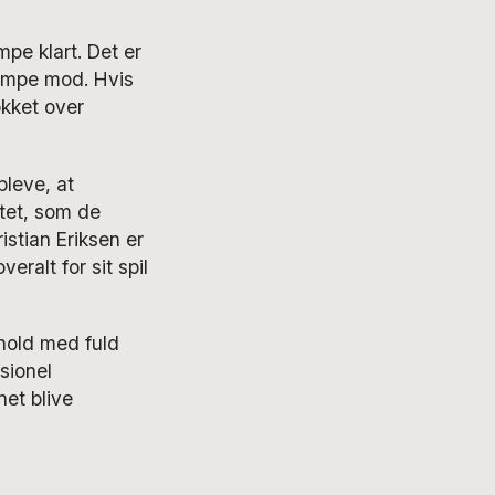
pe klart. Det er
kæmpe mod. Hvis
kket over
leve, at
tet, som de
istian Eriksen er
ralt for sit spil
hold med fuld
sionel
net blive