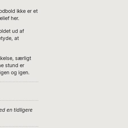
odbold ikke er et
lief her.
oldet ud af
etyde, at
kelse, særligt
ne stund er
igen og igen.
ed en tidligere