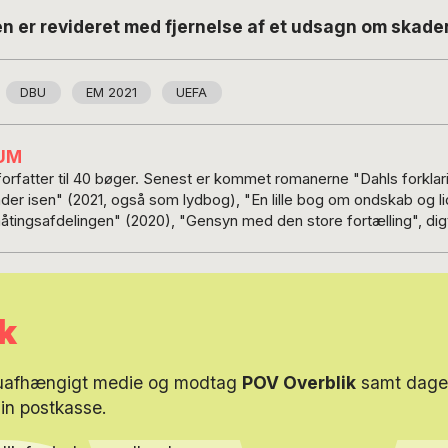
len er revideret med fjernelse af et udsagn om skad
DBU
EM 2021
UEFA
UM
orfatter til 40 bøger. Senest er kommet romanerne "Dahls forklar
der isen" (2021, også som lydbog), "En lille bog om ondskab og li
åtingsafdelingen" (2020), "Gensyn med den store fortælling", di
", "Bowie - Rockmusikeren som eksistensdigter" og digtbogen "Øj
 af hans romaner og fortællinger findes som e-bog fra Lindhardt 
 bl.a. Lyrikvännen
 (Finland) og Literaturnaja Gazeta (Rusland) Han har offentliggjor
k
skrift La Piccioletta Barca, han bidrager med lyrik i Beyond Words 
(digte, 2017) Lysåret (haikudigte, 2016) Fortællinger fra undergrun
 uafhængigt medie og modtag
POV Overblik
samt dagen
essay, 2026) Porten til den indre by (digte, 2016) Argumenter m
din postkasse.
 1.0 (digte, 2015) Malmö by night (digte, 2014) Sange ved himle