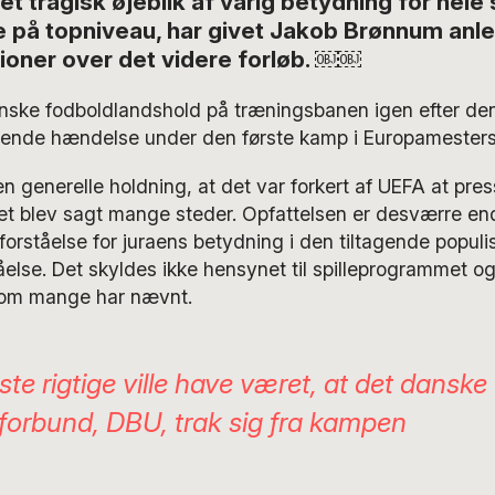
 et tragisk øjeblik af varig betydning for hele
 på topniveau, har givet Jakob Brønnum anled
ioner over det videre forløb. ￼￼
anske fodboldlandshold på træningsbanen igen efter d
ystende hændelse under den første kamp i Europamesters
en generelle holdning, at det var forkert af UEFA at pr
t blev sagt mange steder. Opfattelsen er desværre endn
rståelse for juraens betydning i den tiltagende populis
lse. Det skyldes ikke hensynet til spilleprogrammet og
som mange har nævnt.
te rigtige ville have været, at det danske
forbund, DBU, trak sig fra kampen