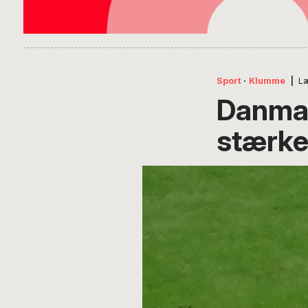
Sport
·
Klumme
|
L
Danmar
stærke