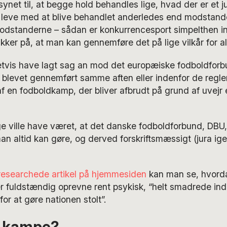
ynet til, at begge hold behandles lige, hvad der er et ju
e leve med at blive behandlet anderledes end modstand
odstanderne – sådan er konkurrencesport simpelthen ind
ker på, at man kan gennemføre det på lige vilkår for al
vetvis have lagt sag an mod det europæiske fodboldforb
blevet gennemført samme aften eller indenfor de regler
 en fodboldkamp, der bliver afbrudt på grund af uvejr 
ge ville have været, at det danske fodboldforbund, DBU, 
n altid kan gøre, og derved forskriftsmæssigt (jura 
researchede artikel på hjemmesiden
kan man se, hvorda
 er fuldstændig oprevne rent psykisk, “helt smadrede ind
“for at gøre nationen stolt”.
 kampe?