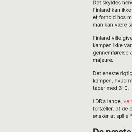
Det skyldes hens
Finland kan ikk
et forhold hos m
man kan være sik
Finland ville gi
kampen ikke var 
gennemførelse af
majeure.
Det eneste rigti
kampen, hvad ma
taber med 3-0.
I DR’s lange,
vel
fortæller, at de
ønsker at spille 
De næste