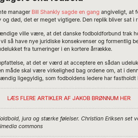
ømte manager
Bill Shankly sagde en gang
angiveligt, at f
og død, det er meget vigtigere. Den replik bliver sat i re
ndige ville være, at det danske fodboldforbund trak h
 vil så have nye juridiske konsekvenser og formentlig b
delukket fra turneringer i en kortere årrække.
pfattelse, at det er værd at acceptere en sådan udeluk
en måde skal være virkelighed bag ordene om, at i den
ændig ligegyldig, som fodboldens ledere har fastholdt 
LÆS FLERE ARTIKLER AF JAKOB BRØNNUM HER
Foldbold, jura og stærke følelser. Christian Eriksen set v
kimedia commons