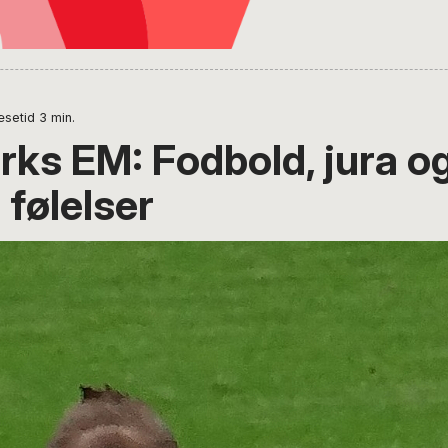
æsetid
3
min.
ks EM: Fodbold, jura o
 følelser