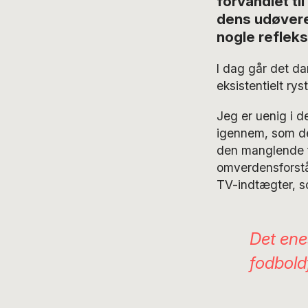
forvandlet til
dens udøvere
nogle refleks
I dag går det d
eksistentielt r
Jeg er uenig i d
igennem, som de
den manglende fo
omverdensforståe
TV-indtægter, 
Det enes
fodbold