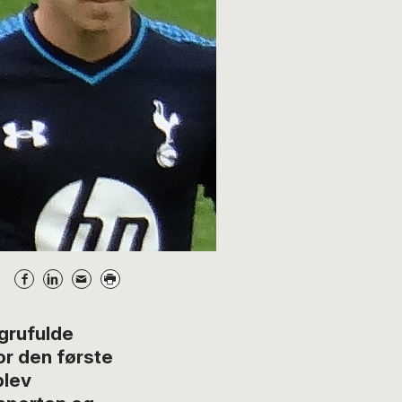
 grufulde
r den første
blev