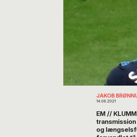
JAKOB BRØNN
14.06.2021
EM // KLUMME 
transmission
og længselsf