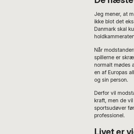
Jeg mener, at m
ikke blot det e
Danmark skal ku
holdkammeratens 
Når modstandern
spillerne er skr
normalt mødes af
en af Europas al
og sin person.
Derfor vil mods
kraft, men de vil
sportsudøver før
professionel.
Livet er 