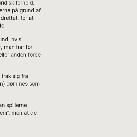
ridisk forhold.
erne på grund af
rettet, for at
le.
und, hvis
, man har for
eller anden force
trak sig fra
igen) dømmes som
n spillerne
eni”, men at de