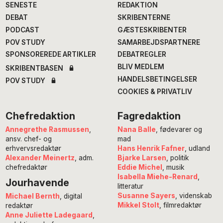
SENESTE
REDAKTION
DEBAT
SKRIBENTERNE
PODCAST
GÆSTESKRIBENTER
POV STUDY
SAMARBEJDSPARTNERE
SPONSOREREDE ARTIKLER
DEBATREGLER
BLIV MEDLEM
SKRIBENTBASEN
HANDELSBETINGELSER
POV STUDY
COOKIES & PRIVATLIV
Chefredaktion
Fagredaktion
Annegrethe Rasmussen
,
Nana Balle
, fødevarer og
ansv. chef- og
mad
erhvervsredaktør
Hans Henrik Fafner
, udland
Alexander Meinertz
, adm.
Bjarke Larsen
, politik
chefredaktør
Eddie Michel
, musik
Isabella Miehe-Renard
,
Jourhavende
litteratur
Susanne Sayers
, videnskab
Michael Bernth
, digital
Mikkel Stolt
, filmredaktør
redaktør
Anne Juliette Ladegaard
,