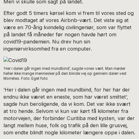
Men vi skulle som sagt på landet.
Efter godt 5 timers kørsel kom vi frem til vores sted og
blev modtaget af vores Airbnb-vært. Det viste sig at
være en 70-årig kvindelig civilingeniør, som var flyttet
på landet få måneder før nogen havde hørt om
covid19-pandemien. Nu drev hun sin
ingeniørvirksomhed fra en computer.
‘Her i dalen går ingen med mundbind’, sagde vores vært. Man møder
heller ikke mange mennesker på den blinde vej op gennem dalen ved
Morretes. Foto: Eget foto
’Her i dalen går ingen med mundbind, for her har der
endnu ikke været en eneste, som har været smittet’,
sagde hun beroligende, da vi kom. Det var ikke svært
at tro hende. Selvom vi kun var kørt få kilometer fra
motorvejen, der forbinder Curitiba med kysten, var der
langt mellem huse, folk og trafik på den lille grusvej,
som endte blindt nogle kilometer længere oppe i dalen.