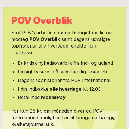
Business School. Bopæl: Brasilia. Hjemmeside:
www.thomaschristiansen.net
POV Overblik
Støt POV’s arbejde som uafhængigt medie og
modtag
POV Overblik
samt dagens udvalgte
tophistorier alle hverdage, direkte i din
postkasse.
Et kritisk nyhedsoverblik fra ind- og udland
Indsigt baseret på selvstændig research
Dagens tophistorier fra POV International
I din indbakke
alle hverdage
kl. 12.00
Betal med
MobilePay
For kun 25 kr. om måneden giver du POV
International mulighed for at bringe uafhængig
kvalitetsjournalistik.