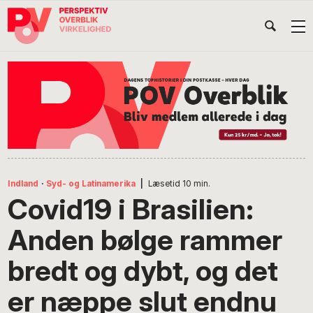
Gå
Skip
Gå
Head
direkte
til
direkte
til
indhold
til
Højr
primær
footer
Søg
på
navigation
POV
International
Indland
·
Syd- og Latinamerika
|
Læsetid
10
min.
Covid19 i Brasilien:
Anden bølge rammer
bredt og dybt, og det
er næppe slut endnu