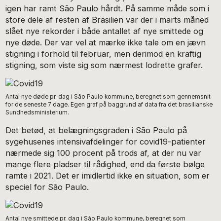
igen har ramt São Paulo hårdt. På samme måde som i
store dele af resten af Brasilien var der i marts måned
slået nye rekorder i både antallet af nye smittede og
nye døde. Der var vel at mærke ikke tale om en jævn
stigning i forhold til februar, men derimod en kraftig
stigning, som viste sig som nærmest lodrette grafer.
Antal nye døde pr. dag i São Paulo kommune, beregnet som gennemsnit
for de seneste 7 dage. Egen graf på baggrund af data fra det brasilianske
Sundhedsministerium.
Det betød, at belægningsgraden i São Paulo på
sygehusenes intensivafdelinger for covid19-patienter
nærmede sig 100 procent på trods af, at der nu var
mange flere pladser til rådighed, end da første bølge
ramte i 2021. Det er imidlertid ikke en situation, som er
speciel for São Paulo.
Antal nye smittede pr. dag i São Paulo kommune, beregnet som