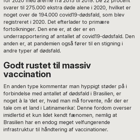
for 2020 med årerne fra 2015 til 2019. De 22 procent
svarer til 275.000 ekstra døde alene i 2020, hvilket er
noget over de 194.000 covid19-dødsfald, som blev
registreret i 2020. Det efterlader to primære
fortolkninger. Den ene er, at der er en
underrapportering af antallet af covid19-dødsfald. Den
anden er, at pandemien også fører til en stigning i
andre typer af dødsfald.
Godt rustet til massiv
vaccination
En anden type kommentar man hyppigt støder på i
forbindelse med antallet af dødsfald i Brasilien, er
noget à la ’det er, hvad man må forvente, når der er
tale om et land i Latinamerika’. Denne fordom overser
imidlertid et kun lidet kendt fænomen, nemlig at
Brasilien har en endog meget velfungerende
infrastruktur til håndtering af vaccinationer.