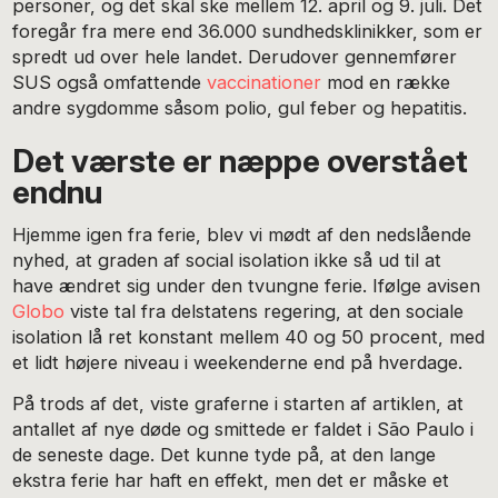
personer, og det skal ske mellem 12. april og 9. juli. Det
foregår fra mere end 36.000 sundhedsklinikker, som er
spredt ud over hele landet. Derudover gennemfører
SUS også omfattende
vaccinationer
mod en række
andre sygdomme såsom polio, gul feber og hepatitis.
Det værste er næppe overstået
endnu
Hjemme igen fra ferie, blev vi mødt af den nedslående
nyhed, at graden af social isolation ikke så ud til at
have ændret sig under den tvungne ferie. Ifølge avisen
Globo
viste tal fra delstatens regering, at den sociale
isolation lå ret konstant mellem 40 og 50 procent, med
et lidt højere niveau i weekenderne end på hverdage.
På trods af det, viste graferne i starten af artiklen, at
antallet af nye døde og smittede er faldet i São Paulo i
de seneste dage. Det kunne tyde på, at den lange
ekstra ferie har haft en effekt, men det er måske et