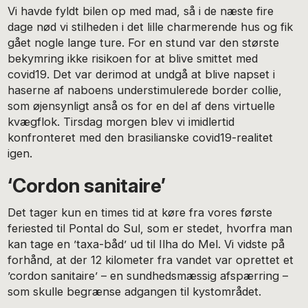
Vi havde fyldt bilen op med mad, så i de næste fire
dage nød vi stilheden i det lille charmerende hus og fik
gået nogle lange ture. For en stund var den største
bekymring ikke risikoen for at blive smittet med
covid19. Det var derimod at undgå at blive napset i
haserne af naboens understimulerede border collie,
som øjensynligt anså os for en del af dens virtuelle
kvægflok. Tirsdag morgen blev vi imidlertid
konfronteret med den brasilianske covid19-realitet
igen.
‘Cordon sanitaire’
Det tager kun en times tid at køre fra vores første
feriested til Pontal do Sul, som er stedet, hvorfra man
kan tage en ’taxa-båd’ ud til Ilha do Mel. Vi vidste på
forhånd, at der 12 kilometer fra vandet var oprettet et
’cordon sanitaire’ – en sundhedsmæssig afspærring –
som skulle begrænse adgangen til kystområdet.