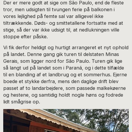
Der er mere godt at sige om São Paulo, end de fleste
tror, men udsigten til tvungen ferie på balkonen i
vores lejlighed på femte sal var alligevel ikke
tiltrækkende. Døds- og smittetallene fortsatte med at
stige, så der var ikke udsigt til, at nedlukningen ville
stoppe efter påske.
Vi fik derfor heldigt og hurtigt arrangeret et nyt ophold
på landet. Denne gang gik turen til delstaten Minas
Gerais, som ligger nord for São Paulo. Turen gik lige
så langt ud på landet som i Paraná, og i dette tilfælde
til en blanding af et landbrug og et sommerhus. Ejerne
boede et stykke derfra, mens den daglige drift blev
passet af to landarbejdere, som passede malkekøerne
og hestene, og samtidig holdt nogle høns og fodrede
lidt smågrise op.