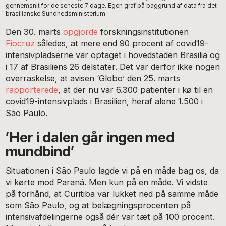
gennemsnit for de seneste 7 dage. Egen graf på baggrund af data fra det
brasilianske Sundhedsministerium.
Den 30. marts
opgjorde
forskningsinstitutionen
Fiocruz
således, at mere end 90 procent af covid19-
intensivpladserne var optaget i hovedstaden Brasilia og
i 17 af Brasiliens 26 delstater. Det var derfor ikke nogen
overraskelse, at avisen ‘Globo’ den 25. marts
rapporterede
, at der nu var 6.300 patienter i kø til en
covid19-intensivplads i Brasilien, heraf alene 1.500 i
São Paulo.
’Her i dalen går ingen med
mundbind’
Situationen i São Paulo lagde vi på en måde bag os, da
vi kørte mod Paraná. Men kun på en måde. Vi vidste
på forhånd, at Curitiba var lukket ned på samme måde
som São Paulo, og at belægningsprocenten på
intensivafdelingerne også dér var tæt på 100 procent.