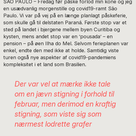
SÃO PAULO – Fredag før påske forlod min kone og jeg
en usædvanlig morgenstille og covid19-ramt São
Paulo. Vi var på vej på en længe planlagt påskeferie,
som skulle gå til delstaten Paraná. Første stop var et
sted på landet i bjergene mellem byen Curitiba og
kysten, mens andet stop var en ’pousada’ – en
pension – på øen Ilha do Mel. Selvom ferieplanen var
enkel, endte den med ikke at holde. Samtidig viste
turen også nye aspekter af covid19-pandemiens
kompleksitet i et land som Brasilien.
Der var vel at mærke ikke tale
om en jævn stigning i forhold til
februar, men derimod en kraftig
stigning, som viste sig som
nærmest lodrette grafer