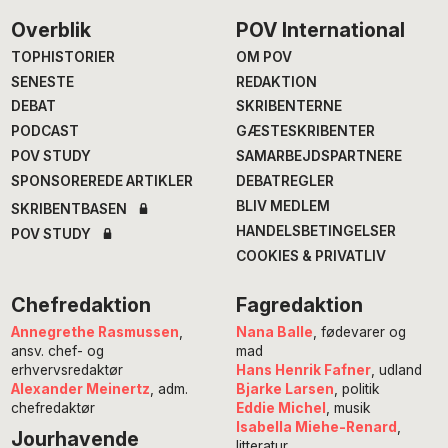
Footer
Overblik
POV International
TOPHISTORIER
OM POV
SENESTE
REDAKTION
DEBAT
SKRIBENTERNE
PODCAST
GÆSTESKRIBENTER
POV STUDY
SAMARBEJDSPARTNERE
SPONSOREREDE ARTIKLER
DEBATREGLER
BLIV MEDLEM
SKRIBENTBASEN
HANDELSBETINGELSER
POV STUDY
COOKIES & PRIVATLIV
Chefredaktion
Fagredaktion
Annegrethe Rasmussen
,
Nana Balle
, fødevarer og
ansv. chef- og
mad
erhvervsredaktør
Hans Henrik Fafner
, udland
Alexander Meinertz
, adm.
Bjarke Larsen
, politik
chefredaktør
Eddie Michel
, musik
Isabella Miehe-Renard
,
Jourhavende
litteratur