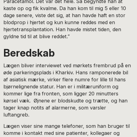
Paracetamol. Det var det hele. Så begyndte han at
kaste op og fik kvalme. Da han kom til mig 5 eller 10
dage senere, viste det sig, at han havde haft en stor
blodprop i hjertet og kun kunne reddes med en
hjertetransplantation. Han havde mistet tiden, den
gyldne tid til at blive reddet.”
Beredskab
Lægen bliver interviewet ved mørkets frembrud på en
øde parkeringsplads i Kharkiv. Hans ramponerede bil
af asiatisk mærke, virker flere numre for lille til hans
bjørnelignende statur. Han er i militæruniform og
kommer lige fra fronten, som ligger 20 minutters
kørsel væk. Øjnene er blodskudte og trætte, og han
tager knap notits af alarmerne, som varsler
luftangreb.
Lægen viser sine mange telefoner, som han bruger til
komme i kontakt med sine patienter, kollegaer og