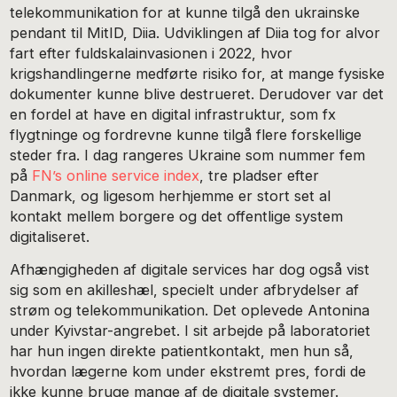
telekommunikation for at kunne tilgå den ukrainske
pendant til MitID, Diia. Udviklingen af Diia tog for alvor
fart efter fuldskalainvasionen i 2022, hvor
krigshandlingerne medførte risiko for, at mange fysiske
dokumenter kunne blive destrueret. Derudover var det
en fordel at have en digital infrastruktur, som fx
flygtninge og fordrevne kunne tilgå flere forskellige
steder fra. I dag rangeres Ukraine som nummer fem
på
FN’s online service index
, tre pladser efter
Danmark, og ligesom herhjemme er stort set al
kontakt mellem borgere og det offentlige system
digitaliseret.
Afhængigheden af digitale services har dog også vist
sig som en akilleshæl, specielt under afbrydelser af
strøm og telekommunikation. Det oplevede Antonina
under Kyivstar-angrebet. I sit arbejde på laboratoriet
har hun ingen direkte patientkontakt, men hun så,
hvordan lægerne kom under ekstremt pres, fordi de
ikke kunne bruge mange af de digitale systemer.