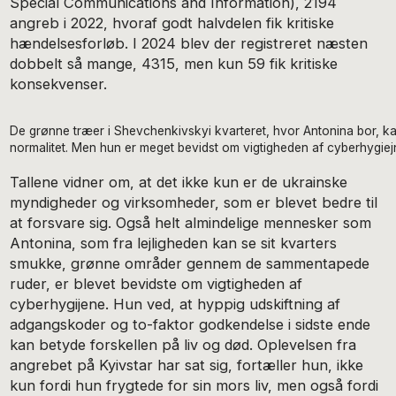
Special Communications and Information), 2194
angreb i 2022, hvoraf godt halvdelen fik kritiske
hændelsesforløb. I 2024 blev der registreret næsten
dobbelt så mange, 4315, men kun 59 fik kritiske
konsekvenser.
De grønne træer i Shevchenkivskyi kvarteret, hvor Antonina bor, kan
normalitet. Men hun er meget bevidst om vigtigheden af cyberhygiejn
Tallene vidner om, at det ikke kun er de ukrainske
myndigheder og virksomheder, som er blevet bedre til
at forsvare sig. Også helt almindelige mennesker som
Antonina, som fra lejligheden kan se sit kvarters
smukke, grønne områder gennem de sammentapede
ruder, er blevet bevidste om vigtigheden af
cyberhygijene. Hun ved, at hyppig udskiftning af
adgangskoder og to-faktor godkendelse i sidste ende
kan betyde forskellen på liv og død. Oplevelsen fra
angrebet på Kyivstar har sat sig, fortæller hun, ikke
kun fordi hun frygtede for sin mors liv, men også fordi