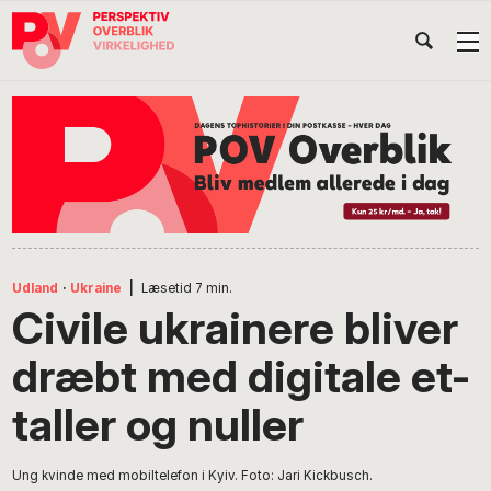
Gå
Skip
Gå
Head
direkte
til
direkte
til
indhold
til
Højr
primær
footer
Søg
på
navigation
POV
International
Udland
·
Ukraine
|
Læsetid
7
min.
Civile ukrainere bliver
dræbt med digitale et-
taller og nuller
Ung kvinde med mobiltelefon i Kyiv. Foto: Jari Kickbusch.