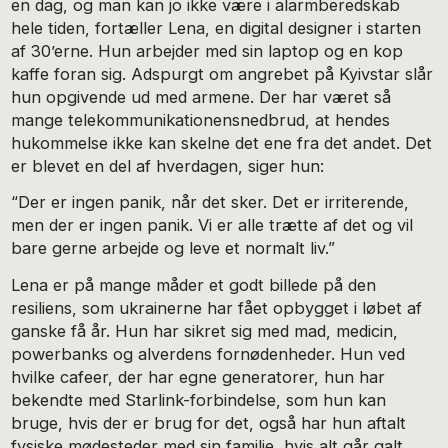
en dag, og man kan jo ikke være i alarmberedskab
hele tiden, fortæller Lena, en digital designer i starten
af 30’erne. Hun arbejder med sin laptop og en kop
kaffe foran sig. Adspurgt om angrebet på Kyivstar slår
hun opgivende ud med armene. Der har været så
mange telekommunikationensnedbrud, at hendes
hukommelse ikke kan skelne det ene fra det andet. Det
er blevet en del af hverdagen, siger hun:
“Der er ingen panik, når det sker. Det er irriterende,
men der er ingen panik. Vi er alle trætte af det og vil
bare gerne arbejde og leve et normalt liv.”
Lena er på mange måder et godt billede på den
resiliens, som ukrainerne har fået opbygget i løbet af
ganske få år. Hun har sikret sig med mad, medicin,
powerbanks og alverdens fornødenheder. Hun ved
hvilke cafeer, der har egne generatorer, hun har
bekendte med Starlink-forbindelse, som hun kan
bruge, hvis der er brug for det, også har hun aftalt
fysiske mødesteder med sin familie, hvis alt går galt.