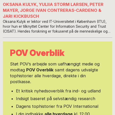
OKSANA KULYK, YULIIA STORM LARSEN, PETER
MAYER, JORGE IVAN CONTRERAS-CARDENO &
JARI KICKBUSCH
Oksana Kulyk er lektor ved IT-Universitetet i København (ITU),
hvor hun er tilknyttet Center for Information Security and Trust
(CISAT). Hendes forskning er fokuseret på de menneskelige og
samfundsmæssige aspekter af cybersikkerhed, herunder
cyberkrigsførelse og beskyttelse af kritisk infrastruktur. Hun har
bl.a. stået i spidsen for projektet, “Optimising Denmark’s Cyber
POV Overblik
Emergency Preparedness”, hvor data fra Ukraine blev brugt til at
analysere Danmarks robusthed. Yuliia Storm Larsen er junior
konsulent hos DSB Sikkerhed, hvor hun arbejder med at beskytte
Støt POV’s arbejde som uafhængigt medie og
Danmarks nationale jernbaneinfrastruktur. Hendes fokus er
modtag
POV Overblik
samt dagens udvalgte
skæringspunktet mellem sikring af kritisk infrastruktur og
tophistorier alle hverdage, direkte i din
operationel togsikkerhed. Yuliia er desuden gæsteforsker ved IT-
Universitetet i København. Hun har afsluttet en BSc i
postkasse.
Datavidenskab fra IT-Universitetet i København og er i gang med
en MSc i Cybersikkerhed ved Aalborg Universitet. Peter Mayer er
Et kritisk nyhedsoverblik fra ind- og udland
lektor ved Syddansk Universitet, hvor han forsker i menneskelige
Indsigt baseret på selvstændig research
og organisatoriske aspekter af cybersikkerhed og
privatlivsbeskyttelse. Hans arbejde fokuserer på beskyttelsen af
Dagens tophistorier fra POV International
private personers digitale liv, virksomheders forretningskontinuitet
I din indbakke
alle hverdage
kl. 12.00
og kritisk infrastruktur. Jorge Ivan Contreras-Cardeno er forsker