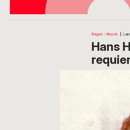
Bøger
·
Musik
|
Læs
Hans H
requie