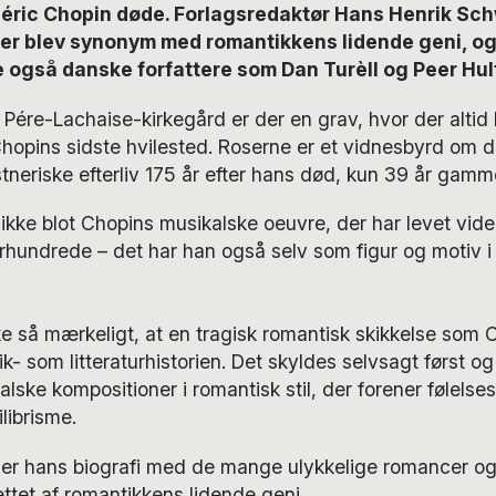
éric Chopin døde. Forlagsredaktør Hans Henrik Sch
er blev synonym med romantikkens lidende geni, o
e også danske forfattere som Dan Turèll og Peer Hul
 Pére-Lachaise-kirkegård er der en grav, hvor der altid l
Chopins sidste hvilested. Roserne er et vidnesbyrd om 
neriske efterliv 175 år efter hans død, kun 39 år gamme
d ikke blot Chopins musikalske oeuvre, der har levet v
rhundrede – det har han også selv som figur og motiv i
e så mærkeligt, at en tragisk romantisk skikkelse som 
k- som litteraturhistorien. Det skyldes selvsagt først og
lske kompositioner i romantisk stil, der forener følels
librisme.
er hans biografi med de mange ulykkelige romancer og 
ttet af romantikkens lidende geni.