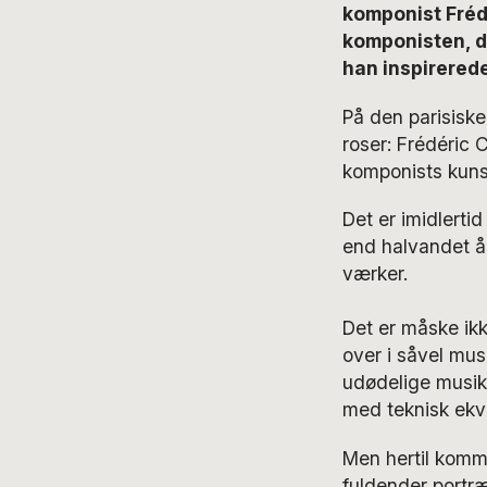
komponist Fréd
komponisten, d
han inspirered
På den parisiske
roser: Frédéric 
komponists kunst
Det er imidlerti
end halvandet å
værker.
Det er måske ikk
over i såvel musi
udødelige musika
med teknisk ekvi
Men hertil komm
fuldender portræ