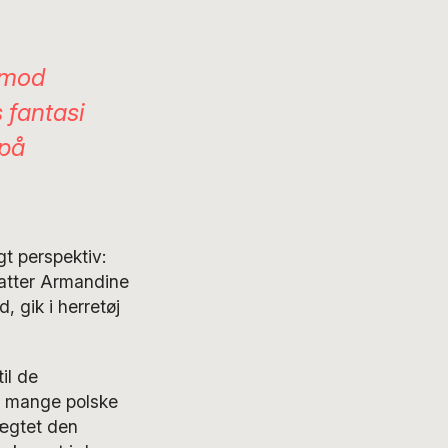
 mod
 fantasi
 på
gt perspektiv:
atter Armandine
gik i herretøj
il de
e mange polske
nægtet den