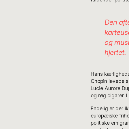
Den aft
karteus
og musik
hjertet.
Hans kærlighedsl
Chopin levede s
Lucie Aurore Du
og røg cigarer. 
Endelig er der i
europæiske frih
politiske emigr