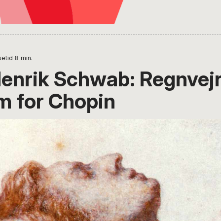
etid
8
min.
enrik Schwab: Regnvej
m for Chopin