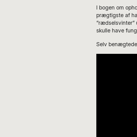
I bogen om opho
prægtigste af ha
”rædselsvinter” 
skulle have fung
Selv benægtede 