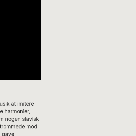
sik at imitere
ke harmonier,
em nogen slavisk
om trommede mod
e gave