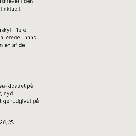
skrevet i den
t aktuelt
kyl i flere
allerede i hans
m en af de
a-klostret på
8
; nyd
et genudgivet på
28;15: