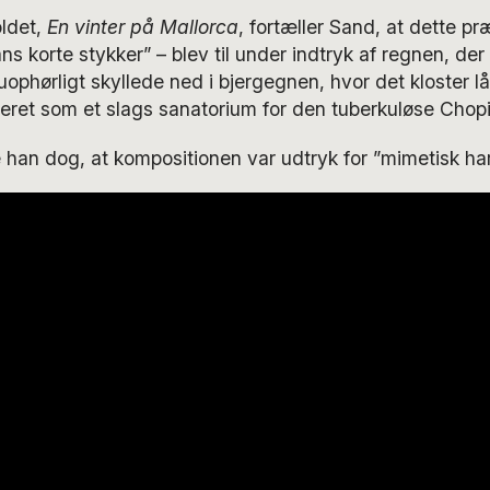
ldet,
En vinter på Mallorca
, fortæller Sand, at dette pr
ns korte stykker” – blev til under indtryk af regnen, de
uophørligt skyllede ned i bjergegnen, hvor det kloster lå
eret som et slags sanatorium for den tuberkuløse Chopi
han dog, at kompositionen var udtryk for ”mimetisk har