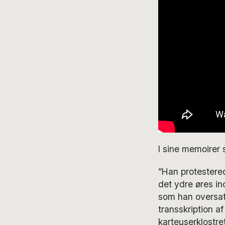
I sine memoirer 
”Han protestere
det ydre øres in
som han oversat
transskription 
karteuserklostr