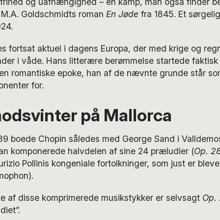
 frihed og uafhængighed – en kamp, man også finder be
r M.A. Goldschmidts roman
En Jøde
fra 1845. Et sørgelig
024.
s fortsat aktuel i dagens Europa, der med krige og regns
er i våde. Hans litterære berømmelse startede faktisk 
 den romantiske epoke, han af de nævnte grunde står so
nenter for.
odsvinter på Mallorca
-39 boede Chopin således med George Sand i Valldemos
han komponerede halvdelen af sine 24 præludier (
Op. 2
izio Pollinis kongeniale fortolkninger, som just er blev
mophon).
e af disse komprimerede musikstykker er selvsagt
Op. 
iet”.