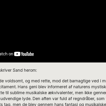
skriver Sand herom:
de voldsomt, og med rette, mod det barnagtige ved i mu
citament. Hans geni blev informeret af naturens mystis
te til sublime musikalske ækvivalenter, men ikke genn
af udvendige lyde. Den aften var fuld af regndråber, s
ets tag, men de blev gennem hans fantasi og musikalsk