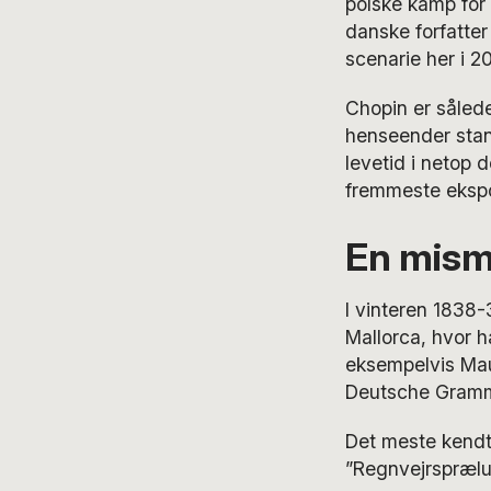
polske kamp for
danske forfatte
scenarie her i 2
Chopin er sålede
henseender stand
levetid i netop
fremmeste ekspo
En mism
I vinteren 1838
Mallorca, hvor 
eksempelvis Maur
Deutsche Gram
Det meste kendt
”Regnvejrsprælud