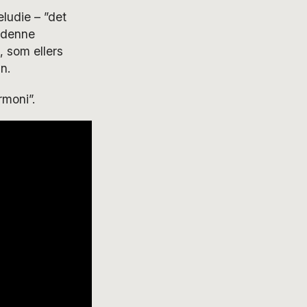
æludie – ”det
r denne
, som ellers
n.
moni”.