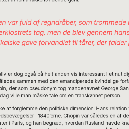
en var fuld af regndråber, som trommede
erklostrets tag, men de blev gennem hans
alske gave forvandlet til tårer, der falder
iv er dog også på helt anden vis interessant i et nutidi
åledes sammen med den emanciperede kvindelige forf
pin, der som pseudonym tog mandenavnet George Sand, 
I dag ville man måske tale om en transkønnet person.
kke at forglemme den politiske dimension: Hans relation t
edsbevægelser i 1840’erne. Chopin var således en af d
anter i Paris, og han begræd, hvordan Rusland havde k