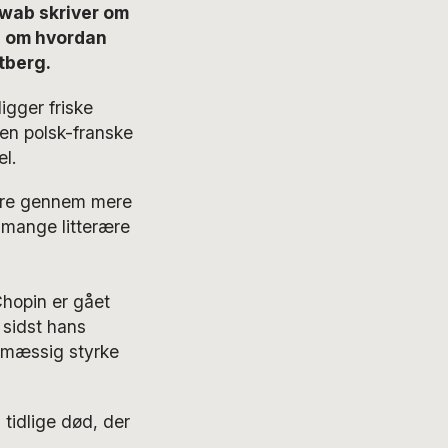
wab skriver om
g om hvordan
tberg.
igger friske
den polsk-franske
l.
idere gennem mere
 mange litterære
Chopin er gået
 sidst hans
esmæssig styrke
tidlige død, der