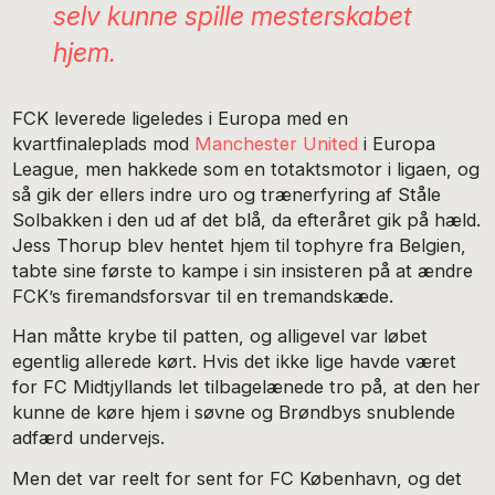
selv kunne spille mesterskabet
hjem.
FCK leverede ligeledes i Europa med en
kvartfinaleplads mod
Manchester United
i Europa
League, men hakkede som en totaktsmotor i ligaen, og
så gik der ellers indre uro og trænerfyring af Ståle
Solbakken i den ud af det blå, da efteråret gik på hæld.
Jess Thorup blev hentet hjem til tophyre fra Belgien,
tabte sine første to kampe i sin insisteren på at ændre
FCK’s firemandsforsvar til en tremandskæde.
Han måtte krybe til patten, og alligevel var løbet
egentlig allerede kørt. Hvis det ikke lige havde været
for FC Midtjyllands let tilbagelænede tro på, at den her
kunne de køre hjem i søvne og Brøndbys snublende
adfærd undervejs.
Men det var reelt for sent for FC København, og det