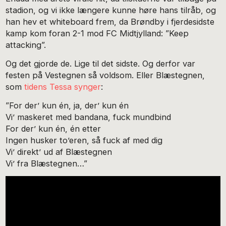
stadion, og vi ikke længere kunne høre hans tilråb, og
han hev et whiteboard frem, da Brøndby i fjerdesidste
kamp kom foran 2-1 mod FC Midtjylland: ”Keep
attacking”.
Og det gjorde de. Lige til det sidste. Og derfor var
festen på Vestegnen så voldsom. Eller Blæstegnen,
som
tidens Tessa synger
:
”For der’ kun én, ja, der’ kun én
Vi’ maskeret med bandana, fuck mundbind
For der’ kun én, én etter
Ingen husker to’eren, så fuck af med dig
Vi’ direkt’ ud af Blæstegnen
Vi’ fra Blæstegnen…”