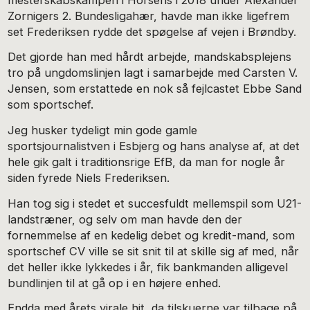
Zornigers 2. Bundesligahær, havde man ikke ligefrem
set Frederiksen rydde det spøgelse af vejen i Brøndby.
Det gjorde han med hårdt arbejde, mandskabsplejens
tro på ungdomslinjen lagt i samarbejde med Carsten V.
Jensen, som erstattede en nok så fejlcastet Ebbe Sand
som sportschef.
Jeg husker tydeligt min gode gamle
sportsjournalistven i Esbjerg og hans analyse af, at det
hele gik galt i traditionsrige EfB, da man for nogle år
siden fyrede Niels Frederiksen.
Han tog sig i stedet et succesfuldt mellemspil som U21-
landstræner, og selv om man havde den der
fornemmelse af en kedelig debet og kredit-mand, som
sportschef CV ville se sit snit til at skille sig af med, når
det heller ikke lykkedes i år, fik bankmanden alligevel
bundlinjen til at gå op i en højere enhed.
Endda med årets virale hit, da tilskuerne var tilbage på