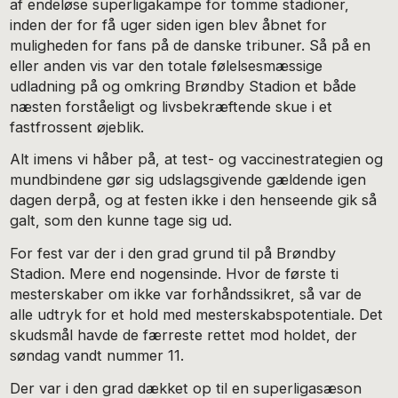
af endeløse superligakampe for tomme stadioner,
inden der for få uger siden igen blev åbnet for
muligheden for fans på de danske tribuner. Så på en
eller anden vis var den totale følelsesmæssige
udladning på og omkring Brøndby Stadion et både
næsten forståeligt og livsbekræftende skue i et
fastfrossent øjeblik.
Alt imens vi håber på, at test- og vaccinestrategien og
mundbindene gør sig udslagsgivende gældende igen
dagen derpå, og at festen ikke i den henseende gik så
galt, som den kunne tage sig ud.
For fest var der i den grad grund til på Brøndby
Stadion. Mere end nogensinde. Hvor de første ti
mesterskaber om ikke var forhåndssikret, så var de
alle udtryk for et hold med mesterskabspotentiale. Det
skudsmål havde de færreste rettet mod holdet, der
søndag vandt nummer 11.
Der var i den grad dækket op til en superligasæson