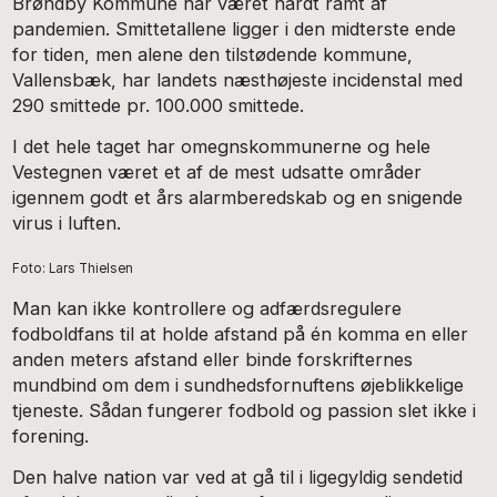
Brøndby Kommune har været hårdt ramt af
pandemien. Smittetallene ligger i den midterste ende
for tiden, men alene den tilstødende kommune,
Vallensbæk, har landets næsthøjeste incidenstal med
290 smittede pr. 100.000 smittede.
I det hele taget har omegnskommunerne og hele
Vestegnen været et af de mest udsatte områder
igennem godt et års alarmberedskab og en snigende
virus i luften.
Foto: Lars Thielsen
Man kan ikke kontrollere og adfærdsregulere
fodboldfans til at holde afstand på én komma en eller
anden meters afstand eller binde forskrifternes
mundbind om dem i sundhedsfornuftens øjeblikkelige
tjeneste. Sådan fungerer fodbold og passion slet ikke i
forening.
Den halve nation var ved at gå til i ligegyldig sendetid