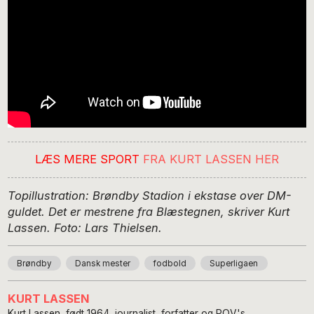
LÆS MERE SPORT
FRA KURT LASSEN HER
Topillustration: Brøndby Stadion i ekstase over DM-
guldet. Det er mestrene fra Blæstegnen, skriver Kurt
Lassen. Foto: Lars Thielsen.
Brøndby
Dansk mester
fodbold
Superligaen
KURT LASSEN
Kurt Lassen, født 1964, journalist, forfatter og POV's