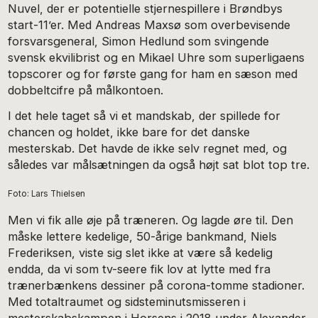
Nuvel, der er potentielle stjernespillere i Brøndbys
start-11’er. Med Andreas Maxsø som overbevisende
forsvarsgeneral, Simon Hedlund som svingende
svensk ekvilibrist og en Mikael Uhre som superligaens
topscorer og for første gang for ham en sæson med
dobbeltcifre på målkontoen.
I det hele taget så vi et mandskab, der spillede for
chancen og holdet, ikke bare for det danske
mesterskab. Det havde de ikke selv regnet med, og
således var målsætningen da også højt sat blot top tre.
Foto: Lars Thielsen
Men vi fik alle øje på træneren. Og lagde øre til. Den
måske lettere kedelige, 50-årige bankmand, Niels
Frederiksen, viste sig slet ikke at være så kedelig
endda, da vi som tv-seere fik lov at lytte med fra
trænerbænkens dessiner på corona-tomme stadioner.
Med totaltraumet og sidsteminutsmisseren i
mesterskabskampen i Horsens i 2018 under Alexander