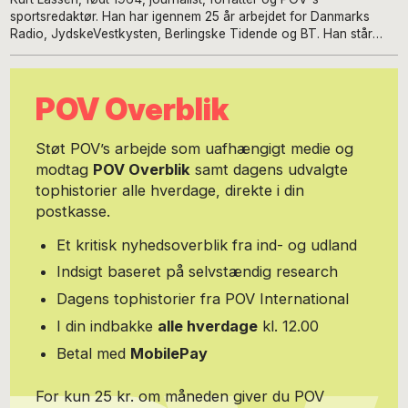
sportsredaktør. Han har igennem 25 år arbejdet for Danmarks
Radio, JydskeVestkysten, Berlingske Tidende og BT. Han står
bag en række biografier om bl.a. Nikolaj Jacobsen, Thomas
Gravesen, Nicklas Bendtner, Anders Dahl-Nielsen, Thomas Evers
Poulsen, Jes Høgh, Kenneth Plummer, Flemming Toft, Morten
POV Overblik
Olsen og Caroline Wozniacki.
Støt POV’s arbejde som uafhængigt medie og
modtag
POV Overblik
samt dagens udvalgte
tophistorier alle hverdage, direkte i din
postkasse.
Et kritisk nyhedsoverblik fra ind- og udland
Indsigt baseret på selvstændig research
Dagens tophistorier fra POV International
I din indbakke
alle hverdage
kl. 12.00
Betal med
MobilePay
For kun 25 kr. om måneden giver du POV