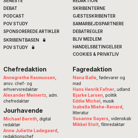
SENESTE
REDAKTION
DEBAT
SKRIBENTERNE
PODCAST
GÆSTESKRIBENTER
POV STUDY
SAMARBEJDSPARTNERE
SPONSOREREDE ARTIKLER
DEBATREGLER
BLIV MEDLEM
SKRIBENTBASEN
HANDELSBETINGELSER
POV STUDY
COOKIES & PRIVATLIV
Chefredaktion
Fagredaktion
Annegrethe Rasmussen
,
Nana Balle
, fødevarer og
ansv. chef- og
mad
erhvervsredaktør
Hans Henrik Fafner
, udland
Alexander Meinertz
, adm.
Bjarke Larsen
, politik
chefredaktør
Eddie Michel
, musik
Isabella Miehe-Renard
,
Jourhavende
litteratur
Susanne Sayers
, videnskab
Michael Bernth
, digital
Mikkel Stolt
, filmredaktør
redaktør
Anne Juliette Ladegaard
,
redaktionschef