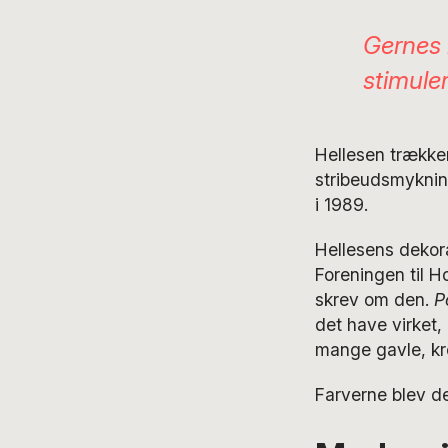
Gernes 
stimule
Hellesen trækker 
stribeudsmykning
i 1989.
Hellesens dekor
Foreningen til H
skrev om den.
P
det have virket
mange gavle, kro
Farverne blev de