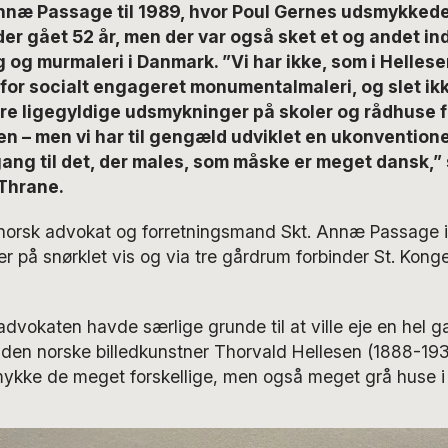
Annæ Passage til 1989, hvor Poul Gernes udsmykked
der gået 52 år, men der var også sket et og andet in
og murmaleri i Danmark. ”Vi har ikke, som i Hellese
 for socialt engageret monumentalmaleri, og slet ik
dre ligegyldige udsmykninger på skoler og rådhuse f
n – men vi har til gengæld udviklet en ukonvention
gang til det, der males, som måske er meget dansk,” 
 Thrane.
 norsk advokat og forretningsmand Skt. Annæ Passage 
der på snørklet vis og via tre gårdrum forbinder St. Ko
advokaten havde særlige grunde til at ville eje en hel 
k den norske billedkunstner Thorvald Hellesen (1888-193
smykke de meget forskellige, men også meget grå huse 