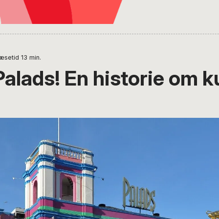
æsetid
13
min.
alads! En historie om ku