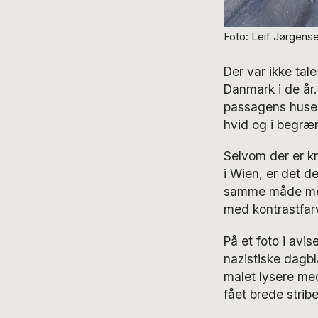
Foto: Leif Jørgen
Der var ikke tal
Danmark i de år.
passagens huse,
hvid og i begræ
Selvom der er k
i Wien, er det d
samme måde med 
med kontrastfarv
På et foto i avi
nazistiske dagb
malet lysere me
fået brede strib