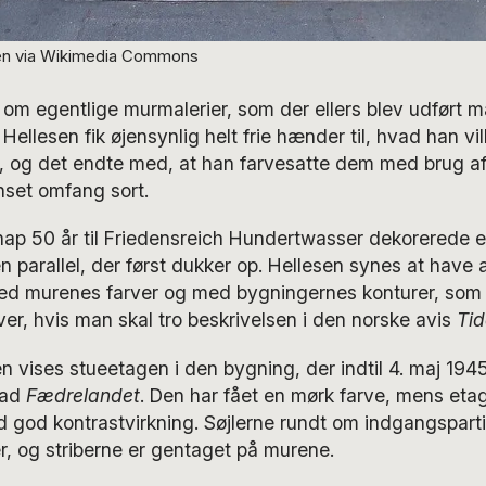
sen via Wikimedia Commons
e om egentlige murmalerier, som der ellers blev udført m
 Hellesen fik øjensynlig helt frie hænder til, hvad han v
 og det endte med, at han farvesatte dem med brug af b
nset omfang sort.
nap 50 år til Friedensreich Hundertwasser dekorerede e
en parallel, der først dukker op. Hellesen synes at have 
murenes farver og med bygningernes konturer, som v
er, hvis man skal tro beskrivelsen i den norske avis
Tid
sen vises stueetagen i den bygning, der indtil 4. maj 19
lad
Fædrelandet
. Den har fået en mørk farve, mens eta
d god kontrastvirkning. Søjlerne rundt om indgangspart
er, og striberne er gentaget på murene.