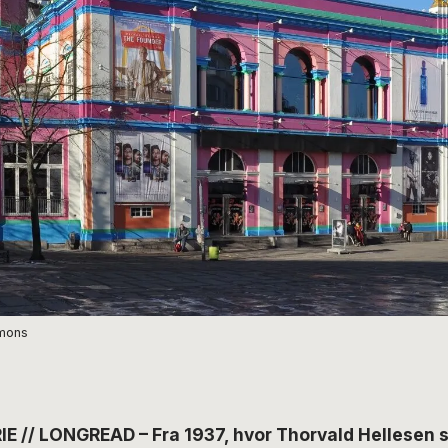
mmons
 // LONGREAD – Fra 1937, hvor Thorvald Hellesen s