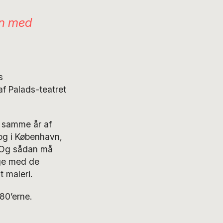
in med
s
af Palads-teatret
 samme år af
 og i København,
. Og sådan må
age med de
t maleri.
80’erne.