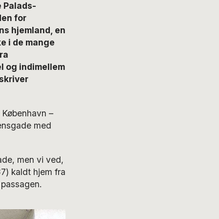
e Palads-
den for
ns hjemland, en
ke i de mange
ra
el og indimellem
skriver
i København –
ngensgade med
gade, men vi ved,
7) kaldt hjem fra
i passagen.