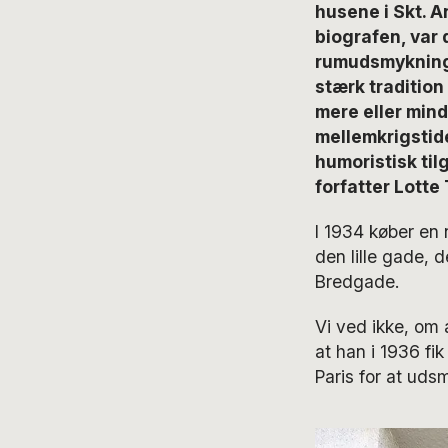
husene i Skt. 
biografen, var 
rumudsmykning 
stærk tradition
mere eller min
mellemkrigstide
humoristisk til
forfatter Lotte
I 1934 køber en
den lille gade, 
Bredgade.
Vi ved ikke, om 
at han i 1936 fi
Paris for at ud