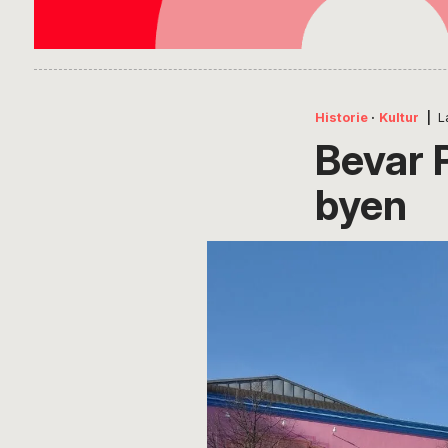
Historie
·
Kultur
|
L
Bevar P
byen