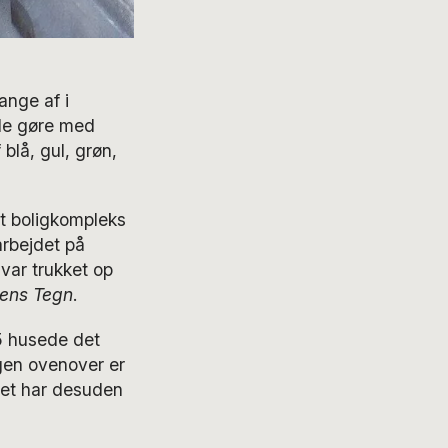
ange af i
ille gøre med
lå, gul, grøn,
t boligkompleks
arbejdet på
ar trukket op
ens Tegn
.
45 husede det
gen ovenover er
iet har desuden