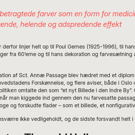
betragtede farver som en form for medic
rende, helende og adspredende effekt
derfor linjer helt op til Poul Gernes (1925-1996), til han
er fra 60’erne og til hans dekoration og farvesætning 
ation af Sct. Annæ Passage blev hædret med et diplom
ovedstadens Forskønnelse, og flere aviser, både i Oslo
olitiken
omtalte den som “et nyt Billede i den Indre By”
, når man kiggede ind gennem den nu farvesatte pass
ge og forskudte flader – som et billede, et nonfigurativ
sværre ikke vedligeholdt, og de sidste forsvandt helt i 