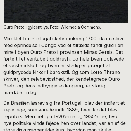
Ouro Preto i gyldent lys. Foto: Wikimedia Commons.
Miraklet for Portugal skete omkring 1700, da en slave
med oprindelse i Congo ved et tilfælde fandt guld i en
mine i byen Ouro Preto i provinsen Minas Gerais. Det
førte til et veritabelt goldrush, og hele byen oplevede
et velstandsløft, og byen er stadig er præget af
guldprydede kirker i barokstil. Og som Lotte Thrane
skriver, den selvbevidsthed, der kendetegnede Ouro
Preto og dens indbyggere dengang, er stadig
mærkbar i dag.
Da Brasilien løsrev sig fra Portugal, blev der indført et
kejserrige, som varede indtil 1889, hvor landet blev
republik. Men netop i 1920’erne og 1930’erne, hvor
nye politiske vinde fejede hen over landet, var en af de
store diskussioner ikke kun, hvordan man skulle