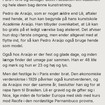
og hele ideen bag denne kunstretning.
Pedro de Araújo, som er noget ældre end Lili, aftaler
med hende, at hun kan begynde på hans kunstskole
Académie Araújo. Han tilbyder ovenikøbet, at Lili kan
bo gratis på et ledigt værelse bag atelieret. Det afviser
hun dog i første omgang, men ender alligevel med at
flytte ind, for så kan Pedro Araújo også bruge hende
som model.
Også hos Araújo er der fest og glade dage, og inden
længe finder det umage par sammen. Han er 48 lille
og mørk og hun er 23 og høj og lys.
Men det festlige liv i Paris ender brat. Den økonomiske
verdenskrise i 1929 påvirker også kunstverdenen, og
da Araújos mor dør samme år, beslutter han sig for at
rejse hjem til Brasilien. Lili er gravid og de gifter sig i
Nice, lige inden de forlader Europa med skib med kurs
mod Recife i den nordøstlige Pernambuco provins.