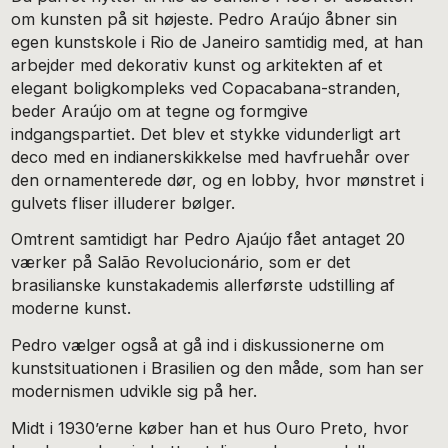
om kunsten på sit højeste. Pedro Araújo åbner sin
egen kunstskole i Rio de Janeiro samtidig med, at han
arbejder med dekorativ kunst og arkitekten af et
elegant boligkompleks ved Copacabana-stranden,
beder Araújo om at tegne og formgive
indgangspartiet. Det blev et stykke vidunderligt art
deco med en indianerskikkelse med havfruehår over
den ornamenterede dør, og en lobby, hvor mønstret i
gulvets fliser illuderer bølger.
Omtrent samtidigt har Pedro Ajaújo fået antaget 20
værker på Salão Revolucionário, som er det
brasilianske kunstakademis allerførste udstilling af
moderne kunst.
Pedro vælger også at gå ind i diskussionerne om
kunstsituationen i Brasilien og den måde, som han ser
modernismen udvikle sig på her.
Midt i 1930’erne køber han et hus Ouro Preto, hvor