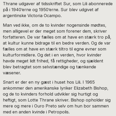
Thrane udgaver af tidsskriftet Sur, som Lili abonnerede
på i 1940’erne og 1950’erne. Sur blev udgivet af
argentinske Victoria Ocampo.
Man ved ikke, om de to kvinder nogensinde mødtes,
men alligevel er der meget som forener dem, skriver
forfatteren. De var fælles om at have en stærk tro på,
at kultur kunne bidrage til en bedre verden. Og de var
fælles om at have en stærk tiltro til egne evner som
kulturformidlere. Og det i en verden, hvor kvinder
havde meget lidt frihed, få rettigheder, og sjældent
blev betragtet som selvstændige og tænkende
væsener.
Snart er der en ny gæst i huset hos Lili. I 1965
ankommer den amerikanske lyriker Elizabeth Bishop,
og de to kvinders forhold udvikler sig hurtigt og
heftigt, som Lotte Thrane skriver. Bishop opholder sig
mere og mere i Ouro Preto selv om hun bor sammen
med en anden kvinde i Petropolis.