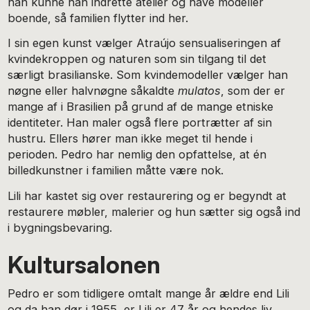
han kunne han indrette atelier og have modeller
boende, så familien flytter ind her.
I sin egen kunst vælger Atraújo sensualiseringen af
kvindekroppen og naturen som sin tilgang til det
særligt brasilianske. Som kvindemodeller vælger han
nøgne eller halvnøgne såkaldte
mulatos
, som der er
mange af i Brasilien på grund af de mange etniske
identiteter. Han maler også flere portrætter af sin
hustru. Ellers hører man ikke meget til hende i
perioden. Pedro har nemlig den opfattelse, at én
billedkunstner i familien måtte være nok.
Lili har kastet sig over restaurering og er begyndt at
restaurere møbler, malerier og hun sætter sig også ind
i bygningsbevaring.
Kultursalonen
Pedro er som tidligere omtalt mange år ældre end Lili
og da han dør i 1955, er Lili er 47 år og hendes liv