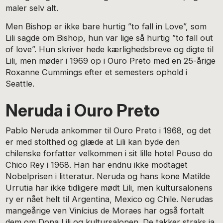
maler selv alt.
Men Bishop er ikke bare hurtig ”to fall in Love”, som
Lili sagde om Bishop, hun var lige så hurtig ”to fall out
of love”. Hun skriver hede kærlighedsbreve og digte til
Lili, men møder i 1969 op i Ouro Preto med en 25-årige
Roxanne Cummings efter et semesters ophold i
Seattle.
Neruda i Ouro Preto
Pablo Neruda ankommer til Ouro Preto i 1968, og det
er med stolthed og glæde at Lili kan byde den
chilenske forfatter velkommen i sit lille hotel Pouso do
Chico Rey i 1968. Han har endnu ikke modtaget
Nobelprisen i litteratur. Neruda og hans kone Matilde
Urrutia har ikke tidligere mødt Lili, men kultursalonens
ry er nået helt til Argentina, Mexico og Chile. Nerudas
mangeårige ven Vinícius de Moraes har også fortalt
dem om Dona Lili og kultursalonen. De takker straks ja