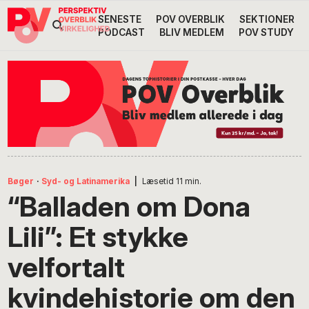
Gå
Skip
Gå
SENESTE
POV OVERBLIK
SEKTIONER
Header
direkte
til
direkte
PODCAST
BLIV MEDLEM
POV STUDY
til
indhold
til
Højre
primær
footer
Søg
på
navigation
POV
International
Bøger
·
Syd- og Latinamerika
|
Læsetid
11
min.
“Balladen om Dona
Lili”: Et stykke
velfortalt
kvindehistorie om den