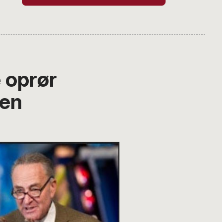
 oprør
ren