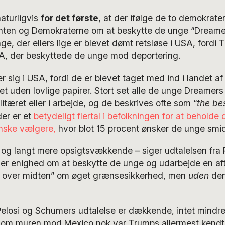
naturligvis
for det første
, at der ifølge de to demokrate
ten og Demokraterne om at beskytte de unge “Dreamer
e, der ellers lige er blevet dømt retsløse i USA, fordi 
A, der beskyttede de unge mod deportering.
 sig i USA, fordi de er blevet taget med ind i landet af
t uden lovlige papirer. Stort set alle de unge Dreamers
itæret eller i arbejde, og de beskrives ofte som “
the be
er er et
betydeligt flertal i befolkningen for at behold
anske vælgere,
hvor blot 15 procent ønsker de unge smid
og langt mere opsigtsvækkende – siger udtalelsen fra 
er enighed om at beskytte de unge og udarbejde en aft
n over midten” om øget grænsesikkerhed, men
uden
den
 Pelosi og Schumers udtalelse er dækkende, intet mindr
rsom muren mod Mexico nok var Trumps allermest kendt