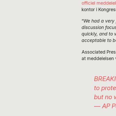
officiel meddele
kontor i Kongres
“
We had a very 
discussion focu
quickly, and to 
acceptable to b
Associated Press
at meddelelsen 
BREAKIN
to prot
but no w
— AP Po