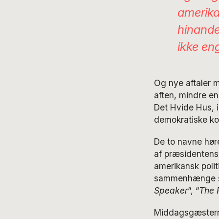
amerika
hinande
ikke en
Og nye aftaler 
aften, mindre en
Det Hvide Hus, 
demokratiske k
De to navne høre
af præsidentens u
amerikansk polit
sammenhænge som
Speaker
“, “
The 
Middagsgæstern