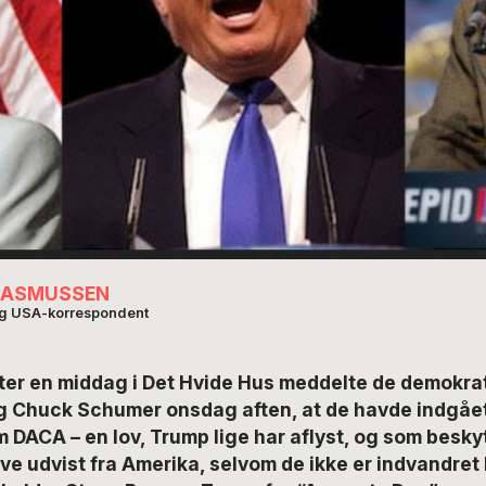
RASMUSSEN
og USA-korrespondent
er en middag i Det Hvide Hus meddelte de demokrat
g Chuck Schumer onsdag aften, at de havde indgået
 DACA – en lov, Trump lige har aflyst, og som besk
ve udvist fra Amerika, selvom de ikke er indvandret l