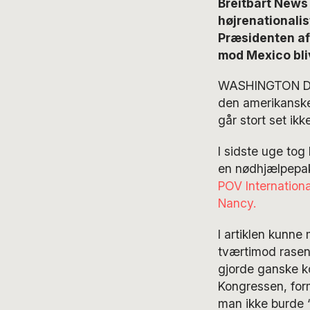
Breitbart News
højrenationali
Præsidenten afv
mod Mexico bliv
WASHINGTON D.C. 
den amerikanske
går stort set ik
I sidste uge to
en nødhjælpepakk
POV International
Nancy.
I artiklen kunne
tværtimod rasen
gjorde ganske k
Kongressen, for
man ikke burde “