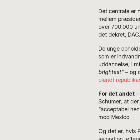
Det centrale er 
mellem præsiden
over 700.000 ung
det dekret, DAC
De unge opholder
som er indvandre
uddannelse, i mil
brightest”
– og d
blandt republik
For det andet
– 
Schumer, at der 
“acceptabel he
mod Mexico.
Og det er, hvis
sensation, efte