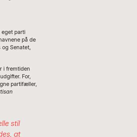
 eget parti
rnavnene på de
 og Senatet,
 i fremtiden
dgifter. For,
ne partifæller,
tisan
le stil
es, at