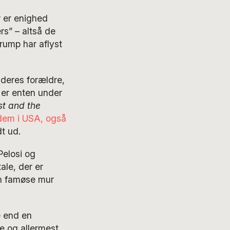
r er enighed
s” – altså de
Trump har aflyst
 deres forældre,
 er enten under
st and the
e dem i USA, også
t ud.
Pelosi og
ale, der er
 famøse mur
e end en
e og allermest