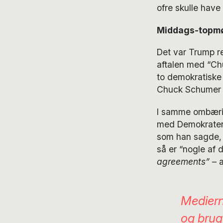
ofre skulle have
Middags-topm
Det var Trump re
aftalen med “Ch
to demokratiske
Chuck Schumer f
I samme ombærin
med Demokraterne
som han sagde, e
så er “nogle af 
agreements”
– a
Mediern
og brug