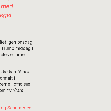
n med
egel
gået igen onsdag
te Trump middag i
eles erfarne
ikke kan få nok
ormalt i
rne i officielle
om “
Mr/Mrs
i og Schumer en