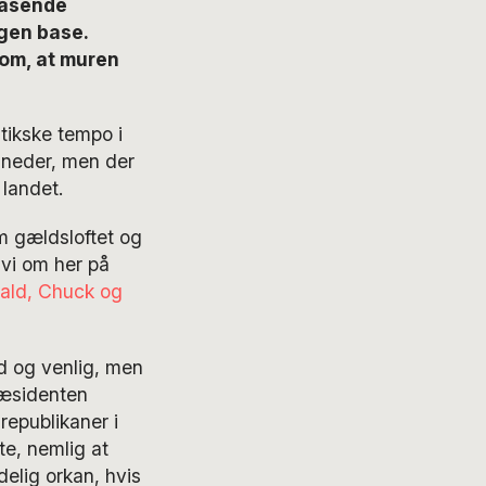
rasende
gen base.
 om, at muren
tikske tempo i
åneder, men der
 landet.
m gældsloftet og
 vi om her på
ald, Chuck og
ld og venlig, men
ræsidenten
epublikaner i
e, nemlig at
delig orkan, hvis