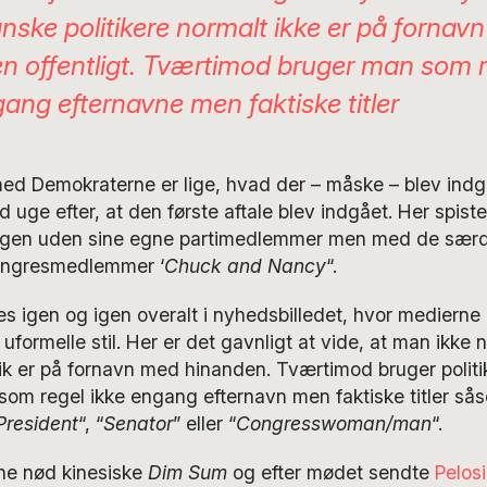
nske politikere normalt ikke er på fornav
n offentligt. Tværtimod bruger man som r
gang efternavne men faktiske titler
med Demokraterne er lige, hvad der – måske – blev ind
d uge efter, at den første aftale blev indgået. Her spis
igen uden sine egne partimedlemmer men med de særd
ongresmedlemmer ‘
Chuck and Nancy
“.
s igen og igen overalt i nyhedsbilledet, hvor medierne 
formelle stil. Her er det gavnligt at vide, at man ikke n
ik er på fornavn med hinanden. Tværtimod bruger politike
 regel ikke engang efternavn men faktiske titler sås
President
“, “
Senator
” eller “
Congresswoman/man
“.
e nød kinesiske
Dim Sum
og efter mødet sendte
Pelos