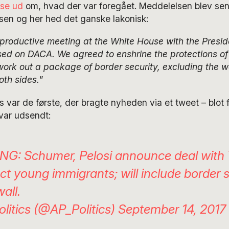
lse ud
om, hvad der var foregået. Meddelelsen blev send
sen og her hed det ganske lakonisk:
productive meeting at the White House with the Presid
sed on DACA. We agreed to enshrine the protections of
work out a package of border security, excluding the wa
oth sides.
”
 var de første, der bragte nyheden via et tweet – blot f
var udsendt:
G: Schumer, Pelosi announce deal with
ect young immigrants; will include border s
all.
litics (@AP_Politics)
September 14, 2017