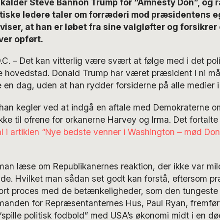
 kalder Steve Bannon Trump for “Amnesty Don”, og 
stiske ledere taler om forræderi mod præsidentens e
iser, at han er løbet fra sine valgløfter og forsikrer
er opført.
– Det kan vitterlig være svært at følge med i det poli
 hovedstad. Donald Trump har været præsident i ni m
ke en dag, uden at han rydder forsiderne på alle medier i
g han kegler ved at indgå en aftale med Demokraterne o
e til ofrene for orkanerne Harvey og Irma. Det fortalte
 i artiklen “Nye be
dste venner i Washington – mød Don
 man læse om Republikanernes reaktion, der ikke var mi
de. Hvilket man sådan set godt kan forstå, eftersom p
ort proces med de betænkeligheder, som den tungeste r
manden for Repræsentanternes Hus, Paul Ryan, fremført
spille politisk fodbold” med USA’s økonomi midt i en dø