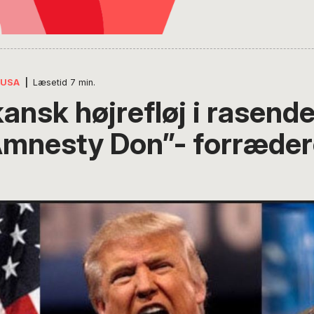
USA
|
Læsetid
7
min.
ansk højrefløj i rasende
mnesty Don”- forræde