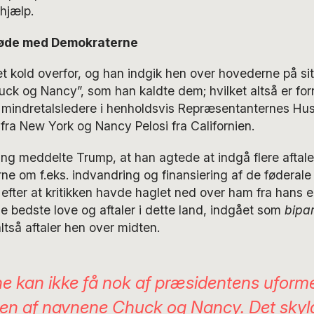
 hjælp.
øde med Demokraterne
t kold overfor, og han indgik hen over hovederne på sit
uck og Nancy”, som han kaldte dem; hvilket altså er fo
 mindretalsledere i henholdsvis Repræsentanternes Hus
ra New York og Nancy Pelosi fra Californien.
g meddelte Trump, at han agtede at indgå flere aftaler
 om f.eks. indvandring og finansiering af de føderale u
fter at kritikken havde haglet ned over ham fra hans eg
de bedste love og aftaler i dette land, indgået som
bipar
ltså aftaler hen over midten.
e kan ikke få nok af præsidentens uformel
en af navnene Chuck og Nancy. Det skyld