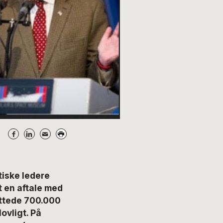
iske ledere
 en aftale med
yttede 700.000
ovligt. På