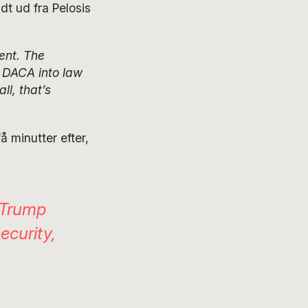
t ud fra Pelosis
ent. The
 DACA into law
ll, that’s
å minutter efter,
 Trump
ecurity,