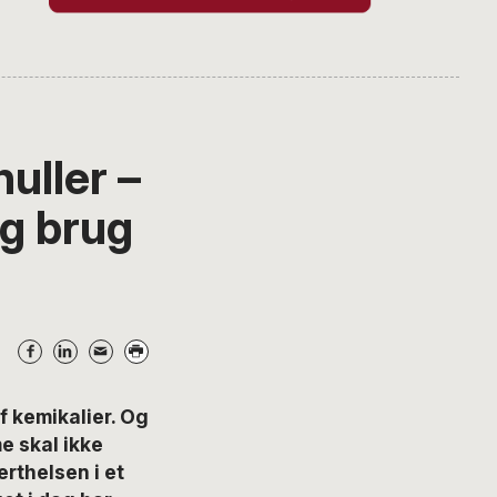
huller –
og brug
f kemikalier. Og
e skal ikke
erthelsen i et