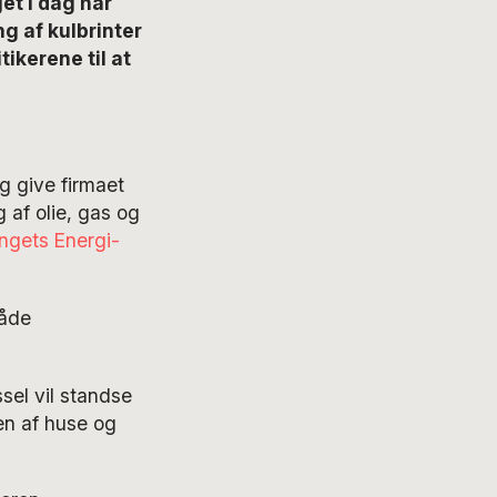
et i dag har
ng af kulbrinter
ikerene til at
g give firmaet
g af olie, gas og
ingets Energi-
åde
sel vil standse
en af huse og