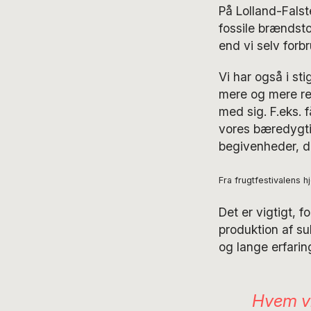
På Lolland-Falst
fossile brændsto
end vi selv forbr
Vi har også i st
mere og mere re
med sig. F.eks. f
vores bæredygt
begivenheder, d
Fra frugtfestivalens 
Det er vigtigt, f
produktion af su
og lange erfari
Hvem vil