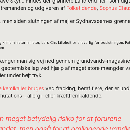
lave Skyr… Findes der grønnere Land end her” som digt
nstremanden og udgiveren af
Folketidende
,
Sophus Claus
t, men siden slutningen af maj er Sydhavsøernes grønne
 klimaministerminister, Lars Chr. Lilleholt er ansvarlig for beslutningen. Fot
om
rænger man sig vej ned gennem grundvands-magasinet ti
r geotermiske lag ved hjælp af meget store mængder 
er under højt tryk.
 kemikalier bruges
ved fracking, heraf flere, der er un
mutations-, allergi- eller kræftfremkaldende.
n meget betydelig risiko for at forurene
ndet, men også for at omliggende vandlø