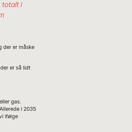
totalt i
om
g der er måske
der er så lidt
ller gas.
 Allerede i 2035
i ifølge