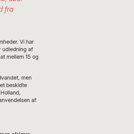
d fra
mheder. Vi har
r udledning af
 at mellem 15 og
undvandet, men
et beskidte
 Holland,
 anvendelsen af