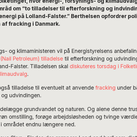
Folketinget, hvor energi-, forsynings- og klimaudvalg
råd om “to tilladelser til efterforskning og indvindi
nergi på Lolland-Falster.” Berthelsen opfordrer polit
 af fracking i Danmark.
gs- og klimaministeren vil på Energistyrelsens anbefalin
(Nail Petroleum) tilladelse
til efterforskning og udvindin
and-Falster. Tilladelsen skal
diskuteres torsdag i Folket
klimaudvalg
.
gså tilladelse til eventuelt at anvende
fracking
under b
n og udvindingen.
 ødelægge grundvandet og naturen. Og alene denne trus
grøn omstilling, forøge arbejdsløsheden og tvinge værdi
i området endnu længere ned.