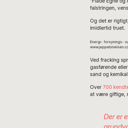
”Flade Egne og 
falstringen, ve
Og det er rigtig
imidlertid truet.
Energi- forsynings- og
www.jeppebnielsen.c
Ved fracking sp
gasførende elle
sand og kemikali
Over
700 kendte
at være giftige, 
Der er e
grundva