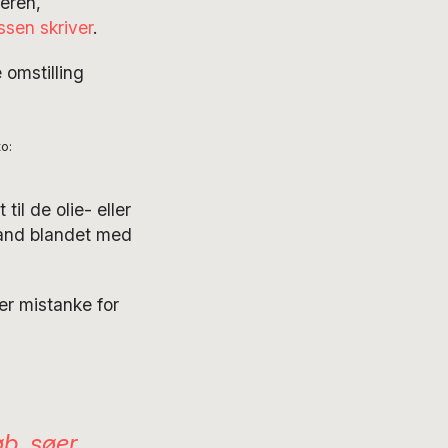
eren,
sen skriver
.
 omstilling
o:
l de olie- eller
vand blandet med
der mistanke for
b, søer