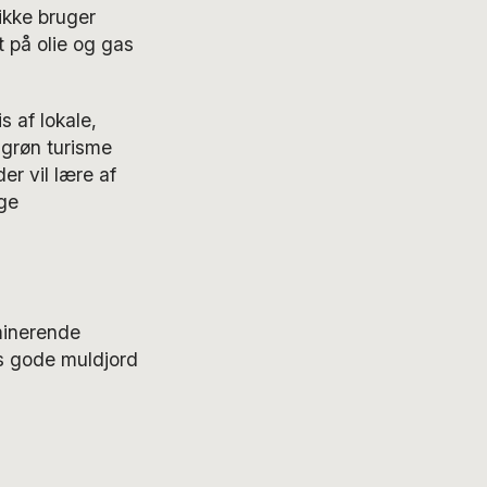
ikke bruger
t på olie og gas
s af lokale,
grøn turisme
er vil lære af
ge
ominerende
es gode muldjord