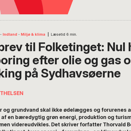
·
Indland
·
Miljø & klima
|
Læsetid
6
min.
rev til Folketinget: Nul 
 boring efter olie og gas 
cking på Sydhavsøerne
RTHELSEN
ur og grundvand skal ikke ødelægges og forurenes a
 af en bæredygtig grøn energi, produktion og turism
men videreudvikles. Det skriver forfatter Thorvald B