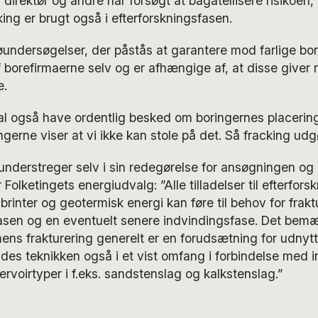
 direktør og andre har forsøgt at bagatellisere risikoen,
king er brugt også i efterforskningsfasen.
undersøgelser, der påstås at garantere mod farlige bor
f borefirmaerne selv og er afhængige af, at disse giver r
e.
 også have ordentlig besked om boringernes placerin
ringerne viser at vi ikke kan stole på det. Så fracking udgø
understreger selv i sin redegørelse for ansøgningen og u
r Folketingets energiudvalg: ”Alle tilladelser til efterfors
brinter og geotermisk energi kan føre til behov for frakt
fasen og en eventuelt senere indvindingsfase. Det bemæ
mens frakturering generelt er en forudsætning for udnytt
des teknikken også i et vist omfang i forbindelse med i
rvoirtyper i f.eks. sandstenslag og kalkstenslag.”