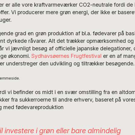
er er alle vore kraftvarmeværker CO2-neutrale fordi de 
ffer. Vi producerer mere grøn energi, der ikke er basere
uger.
igende grad en grøn produktion af bl.a. fødevarer på basi
nt dyrkede råvarer. Alt det trækker opmærksomhed og 
år vi jævnligt besøg af officielle japanske delegationer, d
ige økonomi.
Sydhavsøernes Frugtfestival
er en af man
er understreger den udvikling og tiltrækker besøgende.
hjemmeside.
ordi vi befinder os midt i en svær omstilling fra en altd
kker fra sukkerroerne til andre erhverv, baseret på vor
ng med fødevareproduktion
 investere i grøn eller bare almindelig