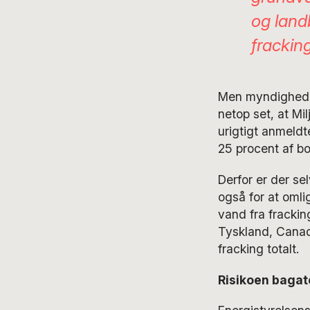
og land
frackin
Men myndigheder
netop set, at Mil
urigtigt anmeldt
25 procent af bo
Derfor er der se
også for at omli
vand fra frackin
Tyskland, Canad
fracking totalt.
Risikoen bagat