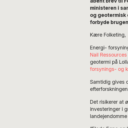
åbent brev til 
ministeren i sam
og geotermisk e
forbyde brugen
Kære Folketing,
Energi- forsynin
Nail Ressources 
geotermi på Loll
forsynings- og 
Samtidig gives o
efterforskninge
Det risikerer at
investeringer i 
landejendomme 