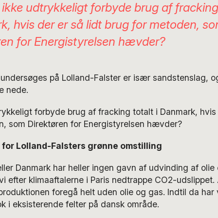
ikke udtrykkeligt forbyde brug af fracking 
, hvis der er så lidt brug for metoden, s
ren for Energistyrelsen hævder?
 undersøges på Lolland-Falster er især sandstenslag, o
e nede.
ykkeligt forbyde brug af fracking totalt i Danmark, hvis 
n, som Direktøren for Energistyrelsen hævder?
t for Lolland-Falsters grønne omstilling
eller Danmark har heller ingen gavn af udvinding af olie e
i efter klimaaftalerne i Paris nedtrappe CO2-udslippet.
roduktionen foregå helt uden olie og gas. Indtil da har v
k i eksisterende felter på dansk område.