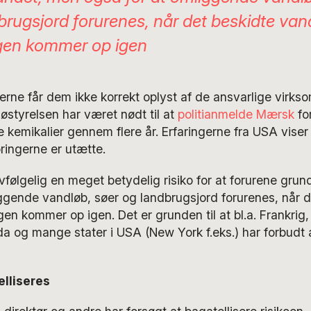
brugsjord forurenes, når det beskidte van
gen kommer op igen
ne får dem ikke korrekt oplyst af de ansvarlige virkso
jøstyrelsen har været nødt til at
politianmelde Mærsk
fo
e kemikalier gennem flere år. Erfaringerne fra USA viser
ringerne er utætte.
lvfølgelig en meget betydelig risiko for at forurene gr
ggende vandløb, søer og landbrugsjord forurenes, når d
gen kommer op igen. Det er grunden til at bl.a. Frankrig,
a og mange stater i USA (New York f.eks.) har forbudt
elliseres