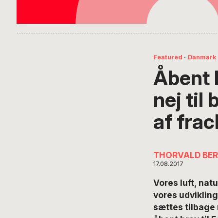
Featured
·
Danmark
Åbent b
nej til
af fra
THORVALD BE
17.08.2017
Vores luft, nat
vores udvikling
sættes tilbage 