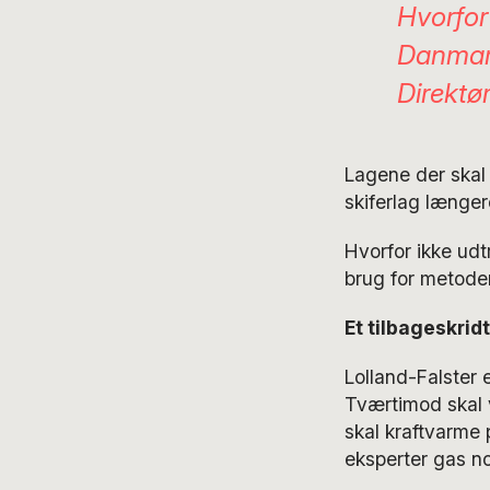
Hvorfor 
Danmark
Direktø
Lagene der skal
skiferlag længer
Hvorfor ikke udtr
brug for metode
Et tilbageskrid
Lolland-Falster 
Tværtimod skal v
skal kraftvarme p
eksperter gas no