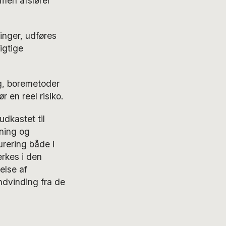
 men afslører
inger, udføres
igtige
g, boremetoder
r en reel risiko.
dkastet til
kning og
urering både i
rkes i den
else af
ndvinding fra de