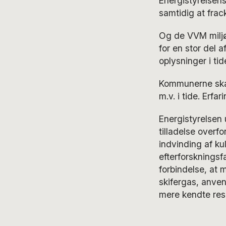
Energistyrelsens
samtidig at frac
Og de VVM miljø
for en stor del a
oplysninger i tid
Kommunerne skal
m.v. i tide. Erfa
Energistyrelsen 
tilladelse overfo
indvinding af kul
efterforsknings
forbindelse, at 
skifergas, anven
mere kendte rese