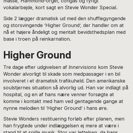
masse, Hammond-orgel, congas og fyrigt
vokalarbejde, kort sagt en Stevie Wonder Special.
Side 2 lægger dramatisk ud med den shufflegyngende
og storsvingende ’Higher Ground’, der handler om at
nå et højere åndeligt og mentalt bevidsthedsplan med
base i troen på reinkarnation.
Higher Ground
Tre dage efter udgivelsen af
Innervisions
kom Stevie
Wonder alvorligt til skade som medpassager i en bil
involveret i et dramatisk trafikuheld. Den amerikanske
soulstjernes situation så alvorlig ud. Han var indlagt på
hospital, og en af hans nære venner forsøgte at
komme i kontakt med ham ved gentagende gange at
nynne melodien til ’Higher Ground’ i hans øre.
Stevie Wonders restituering forløb efter planen, men
han frygtede under indlæggelsen ej mere at være i
stand til at spille musik. Stor var lettelsen, da hans