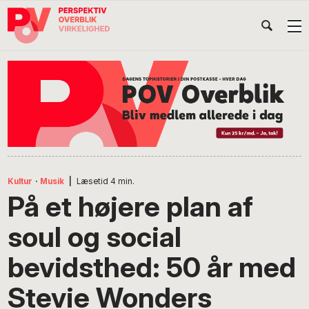
Gå
Skip
Gå
Head
direkte
til
direkte
til
indhold
til
Højr
primær
footer
Søg
på
navigation
POV
International
Kultur
·
Musik
|
Læsetid
4
min.
På et højere plan af
soul og social
bevidsthed: 50 år med
Stevie Wonders