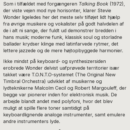
Som i tilfældet med forgængeren
Talking Book
(1972),
der viste vejen mod nye horisonter, klarer Stevie
Wonder ligeledes her det meste selv tilføjet lidt hjælp
fra øvrige musikere og vokalister på godt halvdelen af
de i alt ni sange, der fuldt ud demonstrer bredden i
hans musik; moderne funk, klassisk soul og storladne
ballader krydser klinge med latinfarvede rytmer, det
lettere jazzede og de mere højtopbyggede harmonier.
Ikke mindst på keyboard- og synthesizersiden
erobrede Wonder delvist uafprøvede territorier især
takket være T.O.N.T.O-systemet (The Original New
Timbral Orchestra) udviklet af musikerne og
lydteknikerne Malcolm Cecil og Robert Margouleff, der
begge var pionerer inden for elektronisk musik. De
arbejde blandt andet med polyfoni, hvor det blev
muligt at spille flere toner samtidigt på
keyboardlignende analoge instrumenter, samt emulere
andre instrumenters lyde.