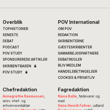
Footer
Overblik
POV International
TOPHISTORIER
OM POV
SENESTE
REDAKTION
DEBAT
SKRIBENTERNE
PODCAST
GÆSTESKRIBENTER
POV STUDY
SAMARBEJDSPARTNERE
SPONSOREREDE ARTIKLER
DEBATREGLER
BLIV MEDLEM
SKRIBENTBASEN
HANDELSBETINGELSER
POV STUDY
COOKIES & PRIVATLIV
Chefredaktion
Fagredaktion
Annegrethe Rasmussen
,
Nana Balle
, fødevarer og
ansv. chef- og
mad
erhvervsredaktør
Hans Henrik Fafner
, udland