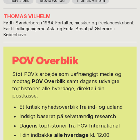
Innervisions
Stevie Wonder
Thomas Vilhelm
THOMAS VILHELM
Født i Sønderborg i 1964. Forfatter, musiker og freelanceskribent.
Far til tvillingepigerne Asta og Frida. Bosat på Østerbro i
København.
POV Overblik
Støt POV’s arbejde som uafhængigt medie og
modtag
POV Overblik
samt dagens udvalgte
tophistorier alle hverdage, direkte i din
postkasse.
Et kritisk nyhedsoverblik fra ind- og udland
Indsigt baseret på selvstændig research
Dagens tophistorier fra POV International
I din indbakke
alle hverdage
kl. 12.00