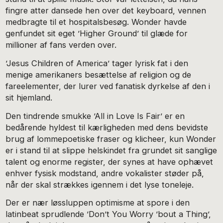
fingre atter dansede hen over det keyboard, vennen
medbragte til et hospitalsbesøg. Wonder havde
genfundet sit eget ’Higher Ground’ til glæde for
millioner af fans verden over.
’Jesus Children of America’ tager lyrisk fat i den
menige amerikaners besættelse af religion og de
fareelementer, der lurer ved fanatisk dyrkelse af den i
sit hjemland.
Den tindrende smukke ’All in Love Is Fair’ er en
bedårende hyldest til kærligheden med dens bevidste
brug af lommepoetiske fraser og klicheer, kun Wonder
er i stand til at slippe helskindet fra grundet sit sanglige
talent og enorme register, der synes at have ophævet
enhver fysisk modstand, andre vokalister støder på,
når der skal strækkes igennem i det lyse toneleje.
Der er nær løssluppen optimisme at spore i den
latinbeat sprudlende ’Don’t You Worry ’bout a Thing’,