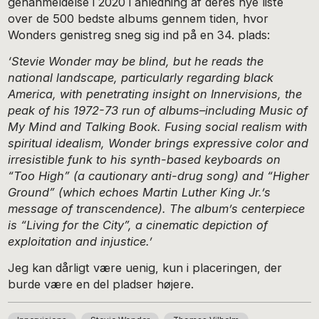
genanmeldelse i 2020 i anledning af deres nye liste
over de 500 bedste albums gennem tiden, hvor
Wonders genistreg sneg sig ind på en 34. plads:
‘Stevie Wonder may be blind, but he reads the
national landscape, particularly regarding black
America, with penetrating insight on Innervisions, the
peak of his 1972-73 run of albums–including Music of
My Mind and Talking Book. Fusing social realism with
spiritual idealism, Wonder brings expressive color and
irresistible funk to his synth-based keyboards on
“Too High” (a cautionary anti-drug song) and “Higher
Ground” (which echoes Martin Luther King Jr.’s
message of transcendence). The album’s centerpiece
is “Living for the City”, a cinematic depiction of
exploitation and injustice.’
Jeg kan dårligt være uenig, kun i placeringen, der
burde være en del pladser højere.