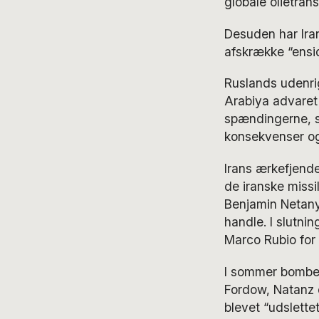
globale olietrans
Desuden har Ira
afskrække “ensid
Ruslands udenrig
Arabiya advaret 
spændingerne, sk
konsekvenser og 
Irans ærkefjender
de iranske missi
Benjamin Netanya
handle. I slutn
Marco Rubio for 
I sommer bombed
Fordow, Natanz 
blevet “udslette