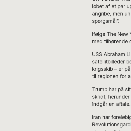
løbet af et par 
angribe, men und
spørgsmål”.
Ifølge The New 
med tilhørende d
USS Abraham Linc
satellitbilleder
krigsskib – er p
til regionen for
Trump har på sit
skridt, herunder
indgår en aftale.
Iran har foreløb
Revolutionsgard