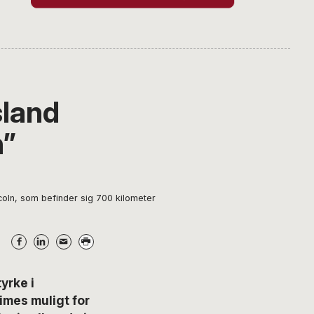
sland
n”
coln, som befinder sig 700 kilometer
yrke i
imes muligt for