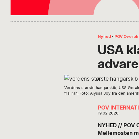
Nyhed
·
POV Overbli
USA kla
advare
Verdens største hangarskib, USS Gerald
fra Iran. Foto: Alyssa Joy fra den ame
POV INTERNAT
19.02.2026
NYHED // POV OV
Mellemøsten ma