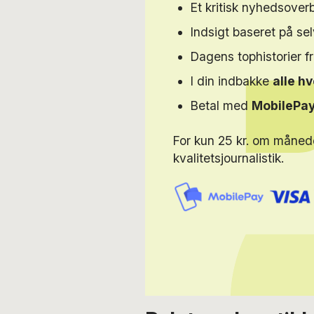
Et kritisk nyhedsoverb
Indsigt baseret på s
Dagens tophistorier f
I din indbakke
alle h
Betal med
MobilePa
For kun 25 kr. om måned
kvalitetsjournalistik.