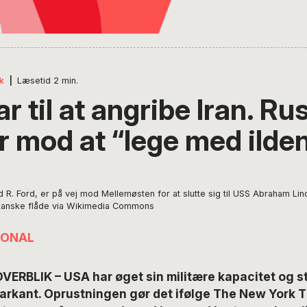
k
|
Læsetid
2
min.
r til at angribe Iran. Ru
r mod at “lege med ilde
 R. Ford, er på vej mod Mellemøsten for at slutte sig til USS Abraham Lin
rikanske flåde via Wikimedia Commons
IONAL
ERBLIK – USA har øget sin militære kapacitet og st
rkant. Oprustningen gør det ifølge The New York T