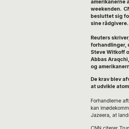
amerikanerne a
weekenden. CNN
besluttet sig f
sine rådgivere.
Reuters skriver,
forhandlinger,
Steve Witkoff 
Abbas Araqchi,
og amerikanern
De krav blev afv
at udvikle ato
Forhandlerne afta
kan imødekomme 
Jazeera, at land
CNN citerer Trum