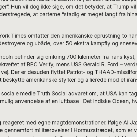
uger”. Hun vil dog ikke sige, om det betyder, at Trump vi
erstregede, at parterne “stadig er meget langt fra hi
York Times omfatter den amerikanske oprustning to ha
estroyere og ubåde, over 50 ekstra kampfly og snesevis
oln befinder sig omkring 700 kilometer fra Irans kyst, 
 bekræftet af BBC Verify, mens USS Gerald R. Ford – verd
å vej. Der er desuden flyttet Patriot- og THAAD-missilf
 at beskytte amerikanske styrker og allierede mod et ira
 sociale medie Truth Social advaret om, at USA kan tag
 mulig anvendelse af en luftbase i Det Indiske Ocean, hvi
ig reageret med egne magtdemonstrationer. Ifølge Al Ja
e gennemført militærøvelser i Hormuzstrædet, som er vi