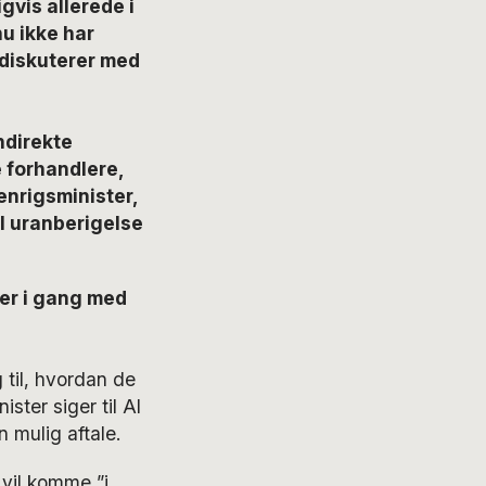
vis allerede i
u ikke har
e diskuterer med
indirekte
 forhandlere,
enrigsminister,
l uranberigelse
.
e er i gang med
g til, hvordan de
ter siger til Al
 mulig aftale.
 vil komme ”i