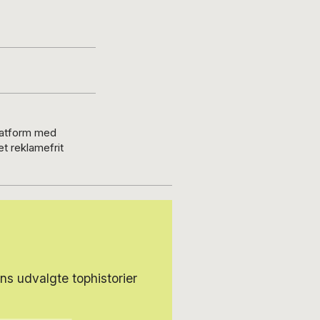
platform med
t reklamefrit
s udvalgte tophistorier