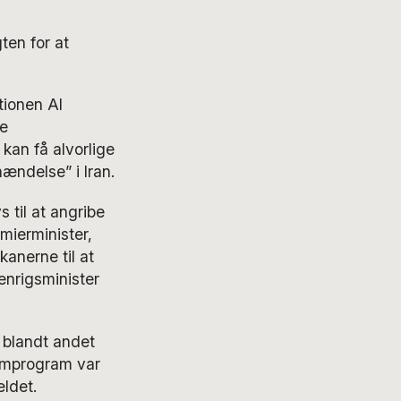
ten for at
tionen Al
ge
kan få alvorlige
hændelse” i Iran.
s til at angribe
emierminister,
anerne til at
nrigsminister
blandt andet
tomprogram var
fældet.