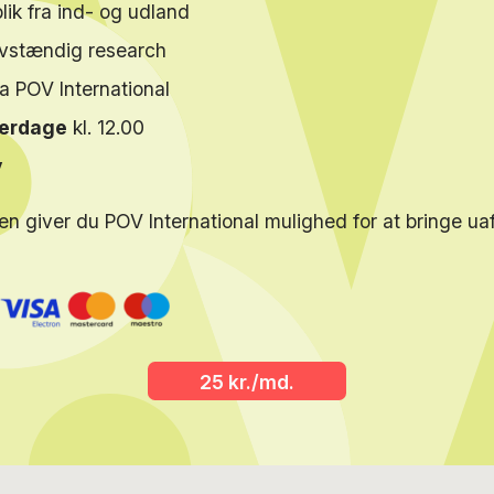
lik fra ind- og udland
elvstændig research
ra POV International
verdage
kl. 12.00
y
en giver du POV International mulighed for at bringe u
25 kr./md.