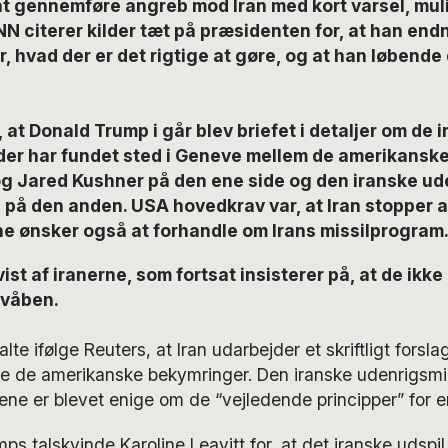
t gennemføre angreb mod Iran med kort varsel, mulig
 citerer kilder tæt på præsidenten for, at han endn
or, hvad der er det rigtige at gøre, og at han løbend
 at Donald Trump i går blev briefet i detaljer om de 
 der har fundet sted i Geneve mellem de amerikanske
og Jared Kushner på den ene side og den iranske ud
 på den anden. USA hovedkrav var, at Iran stopper a
e ønsker også at forhandle om Irans missilprogram
ist af iranerne, som fortsat insisterer på, at de ikk
mvåben.
lte ifølge Reuters, at Iran udarbejder et skriftligt forsla
de amerikanske bekymringer. Den iranske udenrigsminis
ene er blevet enige om de “vejledende principper” for en
ps talskvinde Karoline Leavitt for, at det iranske udspil