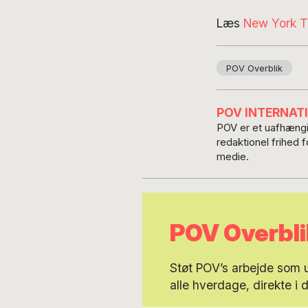
Læs
New York T
POV Overblik
POV INTERNAT
POV er et uafhængig
redaktionel frihed 
medie.
POV Overbli
Støt POV’s arbejde som
alle hverdage, direkte i 