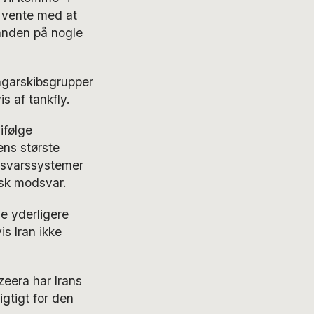
l vente med at
nanden på nogle
ngarskibsgrupper
 af tankfly.
ifølge
ens største
orsvarssystemer
nsk modsvar.
e yderligere
s Iran ikke
zeera har Irans
gtigt for den