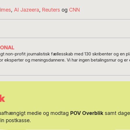
imes
,
Al Jazeera
,
Reuters
og
CNN
IONAL
t non-profit journalistisk fællesskab med 130 skribenter og en 
for eksperter og meningsdannere. Vi har ingen betalingsmur og er e
k
 uafhængigt medie og modtag
POV Overblik
samt dagen
din postkasse.