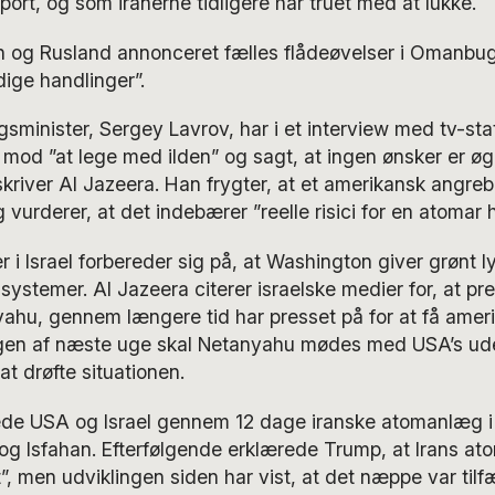
port, og som iranerne tidligere har truet med at lukke.
n og Rusland annonceret fælles flådeøvelser i Omanbug
ige handlinger”.
sminister, Sergey Lavrov, har i et interview med tv-sta
mod ”at lege med ilden” og sagt, at ingen ønsker er ø
river Al Jazeera. Han frygter, at et amerikansk angreb 
vurderer, at det indebærer ”reelle risici for en atomar 
 i Israel forbereder sig på, at Washington giver grønt ly
lsystemer. Al Jazeera citerer israelske medier for, at pr
hu, gennem længere tid har presset på for at få amerik
ingen af næste uge skal Netanyahu mødes med USA’s ude
at drøfte situationen.
e USA og Israel gennem 12 dage iranske atomanlæg i 
og Isfahan. Efterfølgende erklærede Trump, at Irans a
t”, men udviklingen siden har vist, at det næppe var til