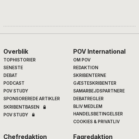
Footer
Overblik
POV International
TOPHISTORIER
OM POV
SENESTE
REDAKTION
DEBAT
SKRIBENTERNE
PODCAST
GÆSTESKRIBENTER
POV STUDY
SAMARBEJDSPARTNERE
SPONSOREREDE ARTIKLER
DEBATREGLER
BLIV MEDLEM
SKRIBENTBASEN
HANDELSBETINGELSER
POV STUDY
COOKIES & PRIVATLIV
Chefredaktion
Fagredaktion