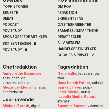
Footer
TOPHISTORIER
OM POV
SENESTE
REDAKTION
DEBAT
SKRIBENTERNE
PODCAST
GÆSTESKRIBENTER
POV STUDY
SAMARBEJDSPARTNERE
SPONSOREREDE ARTIKLER
DEBATREGLER
BLIV MEDLEM
SKRIBENTBASEN
HANDELSBETINGELSER
POV STUDY
COOKIES & PRIVATLIV
Chefredaktion
Fagredaktion
Annegrethe Rasmussen
,
Nana Balle
, fødevarer og
ansv. chef- og
mad
erhvervsredaktør
Hans Henrik Fafner
, udland
Alexander Meinertz
, adm.
Bjarke Larsen
, politik
chefredaktør
Eddie Michel
, musik
Isabella Miehe-Renard
,
Jourhavende
litteratur
Susanne Sayers
, videnskab
Michael Bernth
, digital