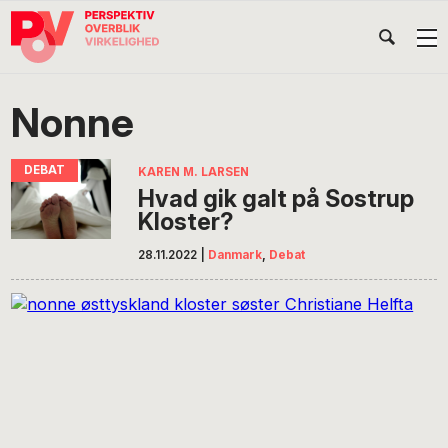
Gå
Skip
Gå
Head
direkte
til
direkte
til
indhold
til
Højr
primær
footer
Søg
på
navigation
Nonne
POV
International
KAREN M. LARSEN
Hvad gik galt på Sostrup
Kloster?
28.11.2022
|
Danmark
,
Debat