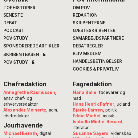
Footer
TOPHISTORIER
OM POV
SENESTE
REDAKTION
DEBAT
SKRIBENTERNE
PODCAST
GÆSTESKRIBENTER
POV STUDY
SAMARBEJDSPARTNERE
SPONSOREREDE ARTIKLER
DEBATREGLER
BLIV MEDLEM
SKRIBENTBASEN
HANDELSBETINGELSER
POV STUDY
COOKIES & PRIVATLIV
Chefredaktion
Fagredaktion
Annegrethe Rasmussen
,
Nana Balle
, fødevarer og
ansv. chef- og
mad
erhvervsredaktør
Hans Henrik Fafner
, udland
Alexander Meinertz
, adm.
Bjarke Larsen
, politik
chefredaktør
Eddie Michel
, musik
Isabella Miehe-Renard
,
Jourhavende
litteratur
Susanne Sayers
, videnskab
Michael Bernth
, digital