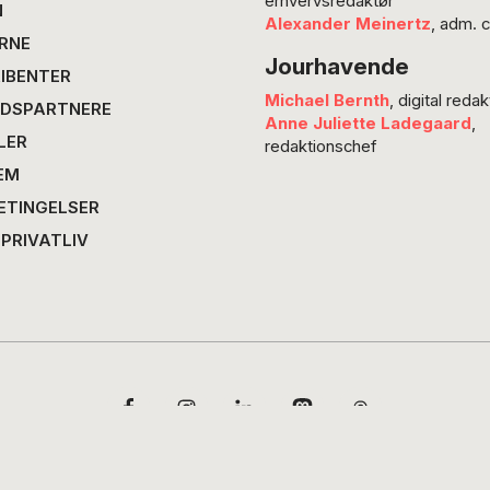
erhvervsredaktør
kun én
N
Alexander Meinertz
, adm. 
nattesø
RNE
Jourhavende
For én t
IBENTER
Midtjyl
Michael Bernth
, digital redak
DSPARTNERE
Elias O
Anne Juliette Ladegaard
,
LER
redaktionschef
EM
ETINGELSER
 PRIVATLIV