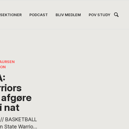
Hea
SEKTIONER
PODCAST
BLIV MEDLEM
POV STUDY
Høj
AURSEN
SON
:
riors
 afgøre
i nat
// BASKETBALL
n State Warriors