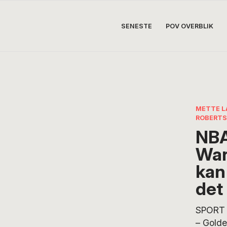
SENESTE
POV OVERBLIK
METTE L
ROBERT
NBA
War
kan
det 
SPORT 
– Golde