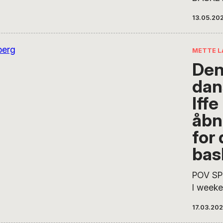
Europæe
13.05.20
NBA. S
udgør c
hele lig
METTE L
tre spil
Den
listen 
dan
værdifu
skyldes
Iff
at træn
åbn
sider a
for
taget v
uge er
bas
værdifu
blevet
POV SP
I weeke
nyhed 
17.03.20
basket.