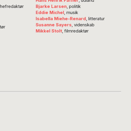
Hans Henrik Fafner
, udland
 nats manglende
chefredaktør
Bjarke Larsen
, politik
vn, mindst to.
Eddie Michel
, musik
ing var, at FC
Isabella Miehe-Renard
, litteratur
lands målmand,
Susanne Sayers
, videnskab
tør
Mikkel Stolt
, filmredaktør
lafsson, ikke…