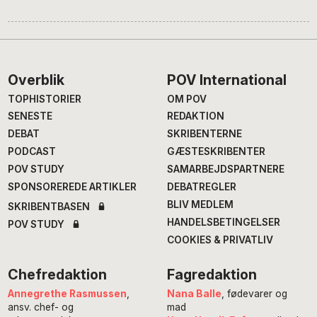
Footer
Overblik
POV International
TOPHISTORIER
OM POV
SENESTE
REDAKTION
DEBAT
SKRIBENTERNE
PODCAST
GÆSTESKRIBENTER
POV STUDY
SAMARBEJDSPARTNERE
SPONSOREREDE ARTIKLER
DEBATREGLER
BLIV MEDLEM
SKRIBENTBASEN
HANDELSBETINGELSER
POV STUDY
COOKIES & PRIVATLIV
Chefredaktion
Fagredaktion
Annegrethe Rasmussen
,
Nana Balle
, fødevarer og
ansv. chef- og
mad