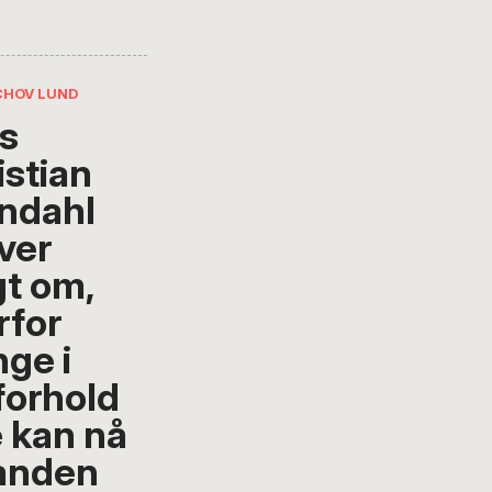
ICHOV LUND
s
istian
ndahl
iver
gt om,
rfor
ge i
forhold
e kan nå
anden