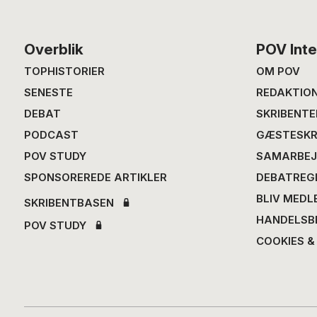
Footer
Overblik
POV Inte
TOPHISTORIER
OM POV
SENESTE
REDAKTIO
DEBAT
SKRIBENTE
PODCAST
GÆSTESKR
POV STUDY
SAMARBEJ
SPONSOREREDE ARTIKLER
DEBATREG
BLIV MEDL
SKRIBENTBASEN
HANDELSB
POV STUDY
COOKIES &