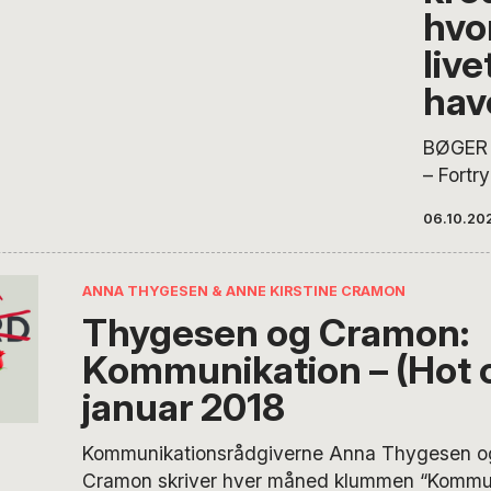
fælles,
hvo
nødvend
liv
det som
hav
individe
indflyde
BØGER 
– Fortr
forsømm
06.10.20
mennes
Christi
roman N
ANNA THYGESEN & ANNE KIRSTINE CRAMON
mørket.
Thygesen og Cramon:
halvtre
Kommunikation – (Hot 
tilbage 
karriere
januar 2018
tungere
overvej
Kommunikationsrådgiverne Anna Thygesen og
indhent
Cramon skriver hver måned klummen “Kommun