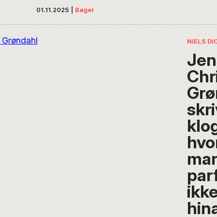
i ‘Gartneren og Døden’.
01.11.2025
|
Bøger
NIELS D
Jen
Chr
Grø
skr
klo
hvo
man
par
ikk
hin