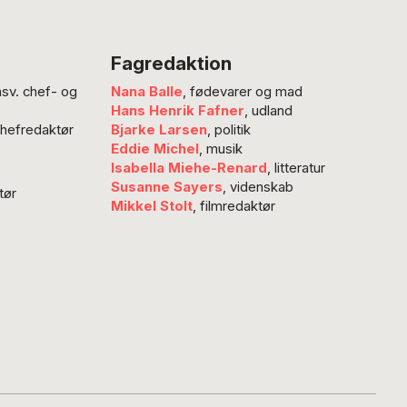
 trussel mod den
le frigørelse og
kriver Thomas
Fagredaktion
, der håber på,
nsv. chef- og
Nana Balle
, fødevarer og mad
nedladende syn
Hans Henrik Fafner
, udland
der nu en gang
chefredaktør
Bjarke Larsen
, politik
 stopper: “Jeg
Eddie Michel
, musik
 mig ved den
Isabella Miehe-Renard
, litteratur
losof Arthur
Susanne Sayers
, videnskab
tør
Mikkel Stolt
, filmredaktør
nhauers…