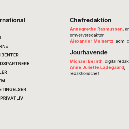
som en
seksuel
flirt, s
rnational
Chefredaktion
Milsted
Annegrethe Rasmussen
, a
at det 
erhvervsredaktør
på kvin
N
Alexander Meinertz
, adm. 
for alle
RNE
Jourhavende
trøster
IBENTER
tyske fi
Michael Bernth
, digital redak
DSPARTNERE
Schope
Anne Juliette Ladegaard
,
LER
redaktionschef
EM
ETINGELSER
 PRIVATLIV