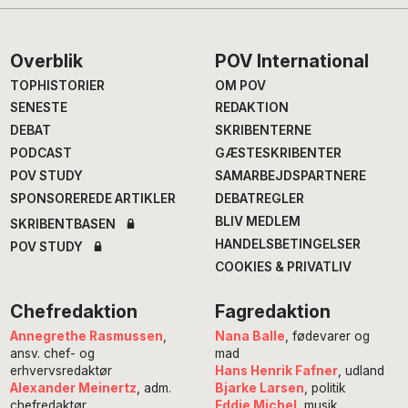
Footer
Overblik
POV International
TOPHISTORIER
OM POV
SENESTE
REDAKTION
DEBAT
SKRIBENTERNE
PODCAST
GÆSTESKRIBENTER
POV STUDY
SAMARBEJDSPARTNERE
SPONSOREREDE ARTIKLER
DEBATREGLER
BLIV MEDLEM
SKRIBENTBASEN
HANDELSBETINGELSER
POV STUDY
COOKIES & PRIVATLIV
Chefredaktion
Fagredaktion
Annegrethe Rasmussen
,
Nana Balle
, fødevarer og
ansv. chef- og
mad
erhvervsredaktør
Hans Henrik Fafner
, udland
Alexander Meinertz
, adm.
Bjarke Larsen
, politik
chefredaktør
Eddie Michel
, musik