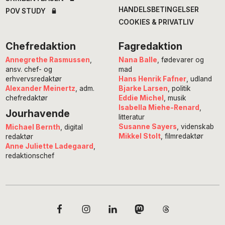
HANDELSBETINGELSER
POV STUDY
COOKIES & PRIVATLIV
Chefredaktion
Fagredaktion
Annegrethe Rasmussen
,
Nana Balle
, fødevarer og
ansv. chef- og
mad
erhvervsredaktør
Hans Henrik Fafner
, udland
Alexander Meinertz
, adm.
Bjarke Larsen
, politik
chefredaktør
Eddie Michel
, musik
Isabella Miehe-Renard
,
Jourhavende
litteratur
Susanne Sayers
, videnskab
Michael Bernth
, digital
Mikkel Stolt
, filmredaktør
redaktør
Anne Juliette Ladegaard
,
redaktionschef