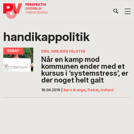
Gå
Skip
Gå
Head
direkte
til
direkte
til
indhold
til
Højr
primær
footer
Søg
på
navigation
handikappolitik
POV
International
EMIL SØBJERG FALSTER
Når en kamp mod
kommunen ender med et
kursus i ‘systemstress’, er
der noget helt galt
16.08.2019
|
Børn & unge
,
Debat
,
Indland