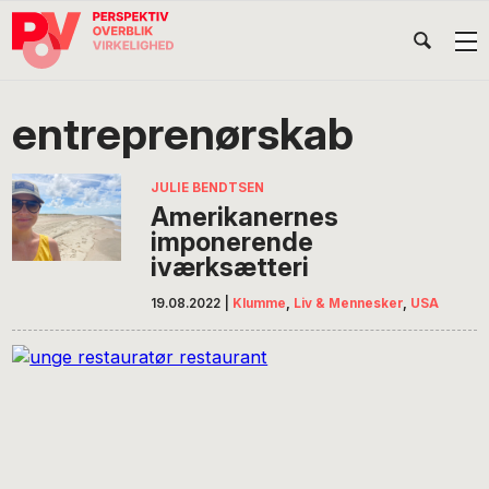
Gå
Skip
Gå
Head
direkte
til
direkte
til
indhold
til
Højr
primær
footer
Søg
på
navigation
entreprenørskab
POV
International
JULIE BENDTSEN
Amerikanernes
imponerende
iværksætteri
19.08.2022
|
Klumme
,
Liv & Mennesker
,
USA