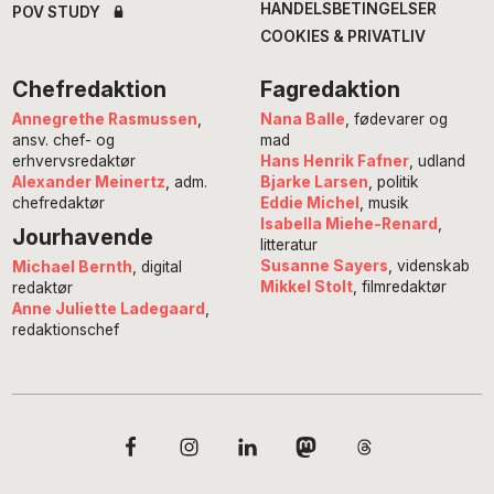
HANDELSBETINGELSER
POV STUDY
COOKIES & PRIVATLIV
Chefredaktion
Fagredaktion
Annegrethe Rasmussen
,
Nana Balle
, fødevarer og
ansv. chef- og
mad
erhvervsredaktør
Hans Henrik Fafner
, udland
Alexander Meinertz
, adm.
Bjarke Larsen
, politik
chefredaktør
Eddie Michel
, musik
Isabella Miehe-Renard
,
Jourhavende
litteratur
Susanne Sayers
, videnskab
Michael Bernth
, digital
Mikkel Stolt
, filmredaktør
redaktør
Anne Juliette Ladegaard
,
redaktionschef