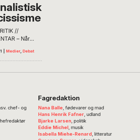
re chefredaktør,
nalistisk
ektor for
cissisme
ks Medie- og
isthøjskole, Jens
ITIK //
“Jeg ved alt om,
NTAR – Når
er et…
urnalister får
1
|
Medier
,
Debat
tiger magten
 hovedet. Senest
t demonstreret,
redaktør Henrik
p hudflettede
vsmanden
Fagredaktion
hlers i et
nsv. chef- og
Nana Balle
, fødevarer og mad
erende
Hans Henrik Fafner
, udland
rmord, der
chefredaktør
Bjarke Larsen
, politik
de dette: “… fri
Eddie Michel
, musik
forkælede,
Isabella Miehe-Renard
, litteratur