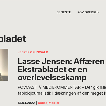
SENESTE
POV OVERBLIK
bladet
JESPER GRUNWALD
Lasse Jensen: Affæren
Ekstrabladet er en
overlevelseskamp
POVCAST // MEDIEKOMMENTAR – Der gik næ
tabloidjournalistik i dækningen af den meget 
af Henrik Qvortrup som chefredaktør på Ekstra
13.04.2022
|
Debat
,
Medier
måneder fik manden på posten, og mens med