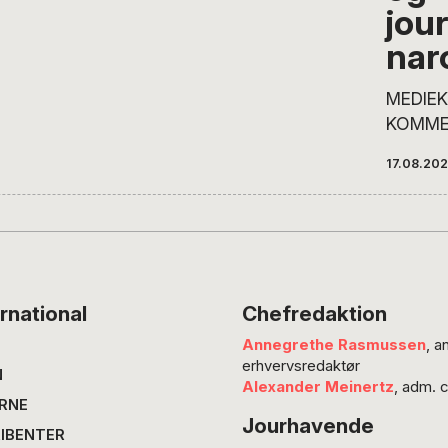
tidlige
jour
nu pror
nar
Danmar
Journal
MEDIEKR
Grund: 
KOMME
at det 
visse jo
17.08.202
magt, s
dem til
blev de
da chef
Qvortru
erhver
rnational
Chefredaktion
Tommy A
Annegrethe Rasmussen
, a
moralis
erhvervsredaktør
karakte
N
Alexander Meinertz
, adm. 
omfatte
RNE
Jourhavende
os for 
IBENTER