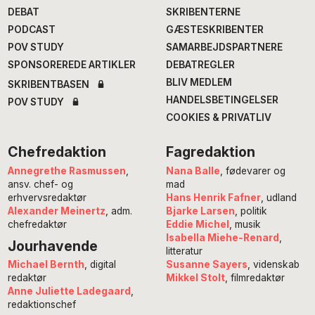
DEBAT
SKRIBENTERNE
PODCAST
GÆSTESKRIBENTER
POV STUDY
SAMARBEJDSPARTNERE
SPONSOREREDE ARTIKLER
DEBATREGLER
BLIV MEDLEM
SKRIBENTBASEN
HANDELSBETINGELSER
POV STUDY
COOKIES & PRIVATLIV
Chefredaktion
Fagredaktion
Annegrethe Rasmussen
,
Nana Balle
, fødevarer og
ansv. chef- og
mad
erhvervsredaktør
Hans Henrik Fafner
, udland
Alexander Meinertz
, adm.
Bjarke Larsen
, politik
chefredaktør
Eddie Michel
, musik
Isabella Miehe-Renard
,
Jourhavende
litteratur
Susanne Sayers
, videnskab
Michael Bernth
, digital
Mikkel Stolt
, filmredaktør
redaktør
Anne Juliette Ladegaard
,
redaktionschef