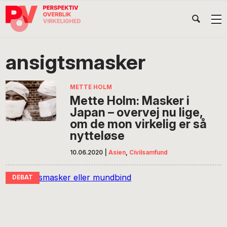
Gå
Skip
Gå
Head
direkte
til
direkte
til
indhold
til
Højr
primær
footer
Søg
på
navigation
ansigtsmasker
POV
International
METTE HOLM
Mette Holm: Masker i
Japan – overvej nu lige,
om de mon virkelig er så
nytteløse
10.06.2020
|
Asien
,
Civilsamfund