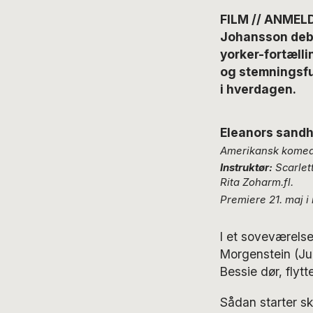
FILM // ANMELD
Johansson debu
yorker-fortælli
og stemningsful
i hverdagen.
Eleanors sandhe
Amerikansk komed
Instruktør:
Scarlet
Rita Zoharm.fl.
Premiere 21. maj i
I et soveværelse
Morgenstein (Jun
Bessie dør, flytt
Sådan starter s