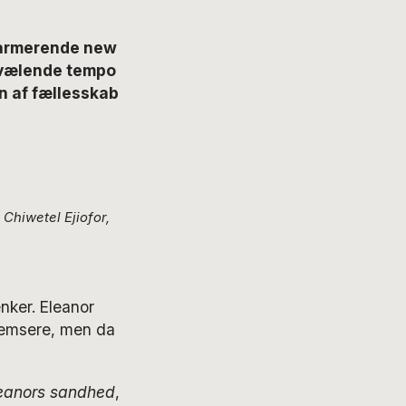
harmerende new
dvælende tempo
n af fællesskab
Chiwetel Ejiofor,
nker. Eleanor
vfemsere, men da
eanors sandhed
,