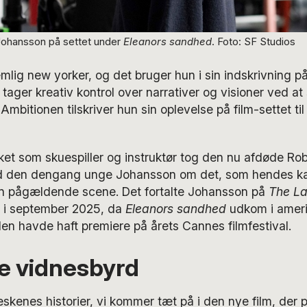
 Johansson på settet under
Eleanors sandhed
. Foto: SF Studios
lig new yorker, og det bruger hun i sin indskrivning på
 tager kreativ kontrol over narrativer og visioner ved at 
 Ambitionen tilskriver hun sin oplevelse på film-settet ti
et som skuespiller og instruktør tog den nu afdøde Rob
 med den dengang unge Johansson om det, som hendes k
den pågældende scene. Det fortalte Johansson på
The La
i september 2025, da
Eleanors sandhed
udkom i amer
 den havde haft premiere på årets Cannes filmfestival.
te vidnesbyrd
kenes historier, vi kommer tæt på i den nye film, der p