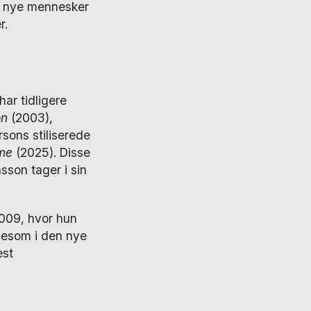
de nye mennesker
r.
har tidligere
on
(2003),
sons stiliserede
me
(2025). Disse
nsson tager i sin
2009, hvor hun
igesom i den nye
est