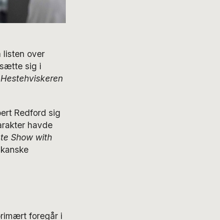
 listen over
sætte sig i
l
Hestehviskeren
ert Redford sig
arakter havde
te Show with
ikanske
rimært foregår i