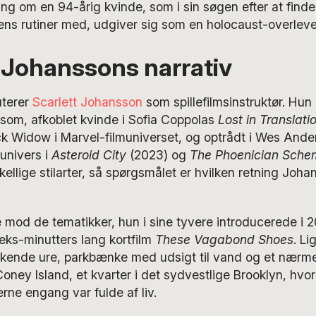
ling om en 94-årig kvinde, som i sin søgen efter at fin
ns rutiner med, udgiver sig som en holocaust-overleve
 Johanssons narrativ
terer
Scarlett Johansson
som spillefilmsinstruktør. Hun 
nsom, afkoblet kvinde i Sofia Coppolas
Lost in Translati
k Widow i Marvel-filmuniverset, og optrådt i Wes Ander
univers i
Asteroid City
(2023) og
The Phoenician Sche
skellige stilarter, så spørgsmålet er hvilken retning Joha
e mod de tematikker, hun i sine tyvere introducerede i 
eks-minutters lang kortfilm
These Vagabond Shoes
. L
ikkende ure, parkbænke med udsigt til vand og et nærm
ey Island, et kvarter i det sydvestlige Brooklyn, hvor
erne engang var fulde af liv.