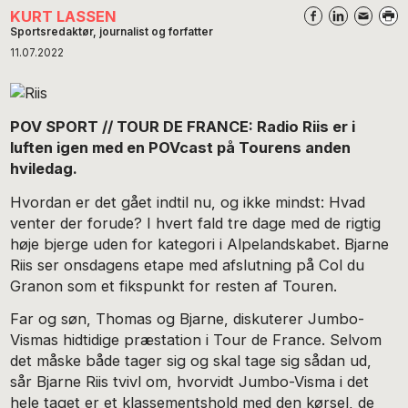
KURT LASSEN
Sportsredaktør, journalist og forfatter
11.07.2022
POV SPORT // TOUR DE FRANCE: Radio Riis er i
luften igen med en POVcast på Tourens anden
hviledag.
Hvordan er det gået indtil nu, og ikke mindst: Hvad
venter der forude? I hvert fald tre dage med de rigtig
høje bjerge uden for kategori i Alpelandskabet. Bjarne
Riis ser onsdagens etape med afslutning på Col du
Granon som et fikspunkt for resten af Touren.
Far og søn, Thomas og Bjarne, diskuterer Jumbo-
Vismas hidtidige præstation i Tour de France. Selvom
det måske både tager sig og skal tage sig sådan ud,
sår Bjarne Riis tvivl om, hvorvidt Jumbo-Visma i det
hele taget er et klassementshold med den kørsel, de