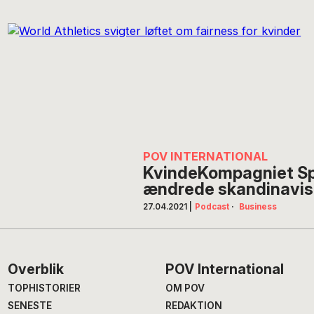
POV INTERNATIONAL
KvindeKompagniet Spe
ændrede skandinavis
27.04.2021
|
Podcast
·
Business
Footer
Overblik
POV International
TOPHISTORIER
OM POV
SENESTE
REDAKTION