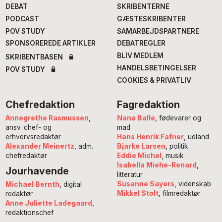
DEBAT
SKRIBENTERNE
PODCAST
GÆSTESKRIBENTER
POV STUDY
SAMARBEJDSPARTNERE
SPONSOREREDE ARTIKLER
DEBATREGLER
BLIV MEDLEM
SKRIBENTBASEN
HANDELSBETINGELSER
POV STUDY
COOKIES & PRIVATLIV
Chefredaktion
Fagredaktion
Annegrethe Rasmussen
,
Nana Balle
, fødevarer og
ansv. chef- og
mad
erhvervsredaktør
Hans Henrik Fafner
, udland
Alexander Meinertz
, adm.
Bjarke Larsen
, politik
chefredaktør
Eddie Michel
, musik
Isabella Miehe-Renard
,
Jourhavende
litteratur
Susanne Sayers
, videnskab
Michael Bernth
, digital
Mikkel Stolt
, filmredaktør
redaktør
Anne Juliette Ladegaard
,
redaktionschef