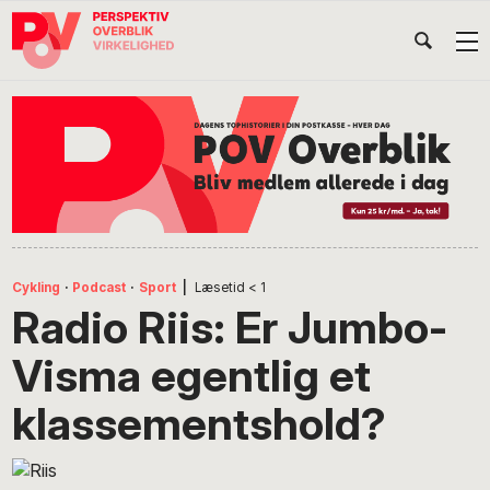
Gå
Skip
Gå
Head
direkte
til
direkte
til
indhold
til
Højr
primær
footer
Søg
på
navigation
POV
International
Cykling
·
Podcast
·
Sport
|
Læsetid
< 1
Radio Riis: Er Jumbo-
Visma egentlig et
klassementshold?