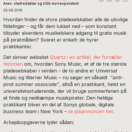
Ansv. chefredaktør og USA-korrespondent
05.06.2016
Hvordan finder de store pladeselskaber alle de ulovlige
fildelinger – og får dem lukket ned – som konstant
tilbyder alverdens musikelskere adgang til gratis musik
på piratmåden? Svaret er enkelt: de hyrer
praktikanter.
Det skriver websitet
Quartz i en artikel, der fortæller
historien
om, hvordan Sony Music, et af de tre største
pladeselskaber i verden – de to andre er Universal
Music og Warner Music – nu søger en såkaldt “
anti-
pirat summer associate”
, altså en praktikant, helst en
universitetsstuderende, der vil bruge sommerferien på
at finde og nedkæmpe musikpirater. Den heldige
praktikant bliver en del af Sonys globale, digitale
business team
i New York –
se jobannoncen her
.
Arbejdsopgaverne lyder sådan: