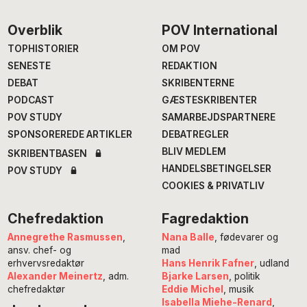
Footer
Overblik
POV International
TOPHISTORIER
OM POV
SENESTE
REDAKTION
DEBAT
SKRIBENTERNE
PODCAST
GÆSTESKRIBENTER
POV STUDY
SAMARBEJDSPARTNERE
SPONSOREREDE ARTIKLER
DEBATREGLER
BLIV MEDLEM
SKRIBENTBASEN
HANDELSBETINGELSER
POV STUDY
COOKIES & PRIVATLIV
Chefredaktion
Fagredaktion
Annegrethe Rasmussen
,
Nana Balle
, fødevarer og
ansv. chef- og
mad
erhvervsredaktør
Hans Henrik Fafner
, udland
Alexander Meinertz
, adm.
Bjarke Larsen
, politik
chefredaktør
Eddie Michel
, musik
Isabella Miehe-Renard
,