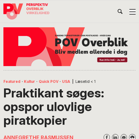
Gå
Skip
Gå
Head
direkte
til
direkte
til
indhold
til
Højr
primær
footer
Søg
på
navigation
POV
International
Featured
·
Kultur
·
Quick POV
·
USA
|
Læsetid
< 1
Praktikant søges:
opspor ulovlige
piratkopier
ANNEGRETHE RASMUSSEN