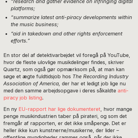
“research and gather evidence on infringing digital
platforms;
“summarize latest anti-piracy developments within
the music business;
“aid in takedown and other rights enforcement
efforts.”
En stor del af detektivarbejdet vil foregå på YouTube,
hvor de fleste ulovlige musikdelinger findes, skriver
Quartz, som også gør opmærksom på, at man kan
søge et ægte fuldtidsjob hos
The Recording Industry
Association of America,
der har et ledigt job lige nu
med den samme arbejdsopgave i deres såkaldte
anti-
piracy job listing
.
En ny
EU-rapport har lige dokumenteret
, hvor mange
penge musikindustrien taber på pirateri, og som det
fremgår af rapporten, er det ikke småpenge. Det er
heller ikke kun kunstnerne/musikerne, der lider –
offentlige myndigheder rammes også, når der ikke