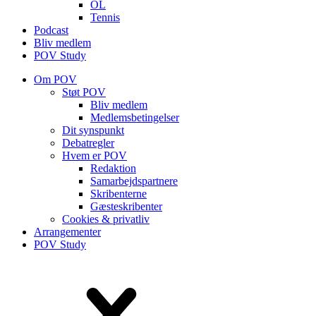
OL
Tennis
Podcast
Bliv medlem
POV Study
Om POV
Støt POV
Bliv medlem
Medlems­betingelser
Dit synspunkt
Debatregler
Hvem er POV
Redaktion
Samarbejdspartnere
Skribenterne
Gæsteskribenter
Cookies & privatliv
Arrangementer
POV Study