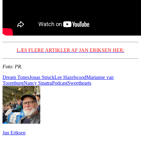
LÆS FLERE ARTIKLER AF JAN ERIKSEN HER:
Foto: PR.
Dream Tones
Jonas Struck
Lee Hazelwood
Marianne van
Toornburg
Nancy Sinatra
Podcast
Sweethearts
Jan Eriksen