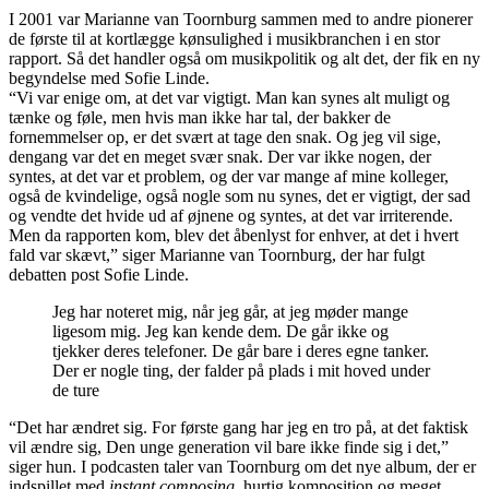
I 2001 var Marianne van Toornburg sammen med to andre pionerer
de første til at kortlægge kønsulighed i musikbranchen i en stor
rapport. Så det handler også om musikpolitik og alt det, der fik en ny
begyndelse med Sofie Linde.
“Vi var enige om, at det var vigtigt. Man kan synes alt muligt og
tænke og føle, men hvis man ikke har tal, der bakker de
fornemmelser op, er det svært at tage den snak. Og jeg vil sige,
dengang var det en meget svær snak. Der var ikke nogen, der
syntes, at det var et problem, og der var mange af mine kolleger,
også de kvindelige, også nogle som nu synes, det er vigtigt, der sad
og vendte det hvide ud af øjnene og syntes, at det var irriterende.
Men da rapporten kom, blev det åbenlyst for enhver, at det i hvert
fald var skævt,” siger Marianne van Toornburg, der har fulgt
debatten post Sofie Linde.
Jeg har noteret mig, når jeg går, at jeg møder mange
ligesom mig. Jeg kan kende dem. De går ikke og
tjekker deres telefoner. De går bare i deres egne tanker.
Der er nogle ting, der falder på plads i mit hoved under
de ture
“Det har ændret sig. For første gang har jeg en tro på, at det faktisk
vil ændre sig, Den unge generation vil bare ikke finde sig i det,”
siger hun.
I podcasten taler van Toornburg om det nye album, der er
indspillet med
instant composing
, hurtig komposition og meget