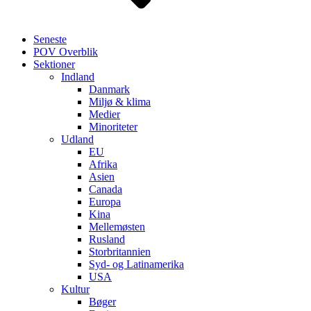
Seneste
POV Overblik
Sektioner
Indland
Danmark
Miljø & klima
Medier
Minoriteter
Udland
EU
Afrika
Asien
Canada
Europa
Kina
Mellemøsten
Rusland
Storbritannien
Syd- og Latinamerika
USA
Kultur
Bøger