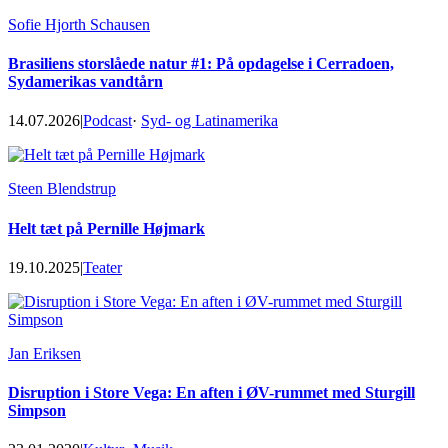
Sofie Hjorth Schausen
Brasiliens storslåede natur #1: På opdagelse i Cerradoen,
Sydamerikas vandtårn
14.07.2026
|
Podcast
·
Syd- og Latinamerika
Steen Blendstrup
Helt tæt på Pernille Højmark
19.10.2025
|
Teater
Jan Eriksen
Disruption i Store Vega: En aften i ØV-rummet med Sturgill
Simpson