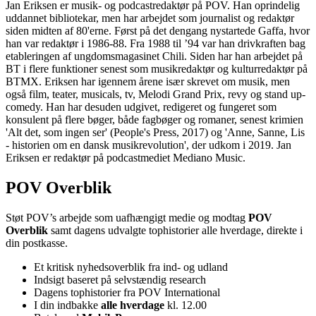
Jan Eriksen er musik- og podcastredaktør på POV. Han oprindelig
uddannet bibliotekar, men har arbejdet som journalist og redaktør
siden midten af 80'erne. Først på det dengang nystartede Gaffa, hvor
han var redaktør i 1986-88. Fra 1988 til ’94 var han drivkraften bag
etableringen af ungdomsmagasinet Chili. Siden har han arbejdet på
BT i flere funktioner senest som musikredaktør og kulturredaktør på
BTMX. Eriksen har igennem årene især skrevet om musik, men
også film, teater, musicals, tv, Melodi Grand Prix, revy og stand up-
comedy. Han har desuden udgivet, redigeret og fungeret som
konsulent på flere bøger, både fagbøger og romaner, senest krimien
'Alt det, som ingen ser' (People's Press, 2017) og 'Anne, Sanne, Lis
- historien om en dansk musikrevolution', der udkom i 2019. Jan
Eriksen er redaktør på podcastmediet Mediano Music.
POV Overblik
Støt POV’s arbejde som uafhængigt medie og modtag
POV
Overblik
samt dagens udvalgte tophistorier alle hverdage, direkte i
din postkasse.
Et kritisk nyhedsoverblik fra ind- og udland
Indsigt baseret på selvstændig research
Dagens tophistorier fra POV International
I din indbakke
alle hverdage
kl. 12.00