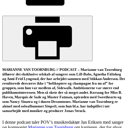
MARIANNE VAN TOORNBURG // PODCAST – Marianne van Toornburg
tilhører det eksklusive selskab af sangere som Lill-Babs, Agnetha Fältskog
og Anni-Frid Lyngstad, der har arbejdet sammen med Stikkan Anderson. Det
resulterede desværre ikke i “helikoptere og champagne fra nu af” for
gruppen, som hun var medlem af, Sidewalk. Ambitionerne var større end
publikumsinteressen. Men så skete der så meget andet. Korsang for Miss B.
Haven, Marquis de Sade og Master Fatman, optræden med Sweethearts og
som Nancy Sinatra og i duoen Dreamtones. Marianne van Toornburg er
aktuel med soloalbummet
Simpelt
, som hun bl.a. har indspillet i tæt
samarbejde med musiker og producer Jonas Struck.
I denne podcast taler POV’s musikredaktør Jan Eriksen med sanger
og komponist
Marianne van Toornburg
om karrieren, der for alvor