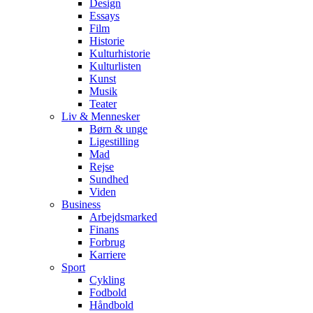
Design
Essays
Film
Historie
Kulturhistorie
Kulturlisten
Kunst
Musik
Teater
Liv & Mennesker
Børn & unge
Ligestilling
Mad
Rejse
Sundhed
Viden
Business
Arbejdsmarked
Finans
Forbrug
Karriere
Sport
Cykling
Fodbold
Håndbold