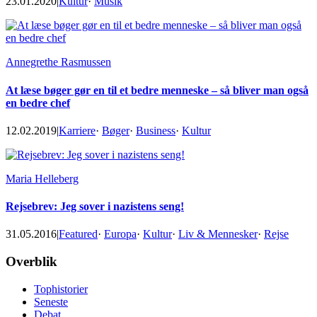
23.01.2020
|
Kultur
·
Musik
Annegrethe Rasmussen
At læse bøger gør en til et bedre menneske – så bliver man også
en bedre chef
12.02.2019
|
Karriere
·
Bøger
·
Business
·
Kultur
Maria Helleberg
Rejsebrev: Jeg sover i nazistens seng!
31.05.2016
|
Featured
·
Europa
·
Kultur
·
Liv & Mennesker
·
Rejse
Footer
Overblik
Tophistorier
Seneste
Debat