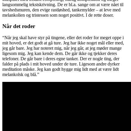
langsommelig tekstskrivning. De er bl.a. sange om at være nået til
tavshedsmuren, den evige rastløshed, tankemylder – at leve med
melankolien og tristessen som noget positivt. I de rette doser.
Når det roder
“Når jeg skal have styr på tingene, eller det roder for meget oppe i
mit hoved, er det godt at gå ture. Jeg har ikke noget mål eller med,
jeg går bare. Jeg har noteret mig, når jeg går, at jeg møder mange
ligesom mig. Jeg kan kende dem. De går ikke og tjekker deres
telefoner. De går bare i deres egne tanker. Der er nogle ting, der
falder på plads i mit hoved under de ture. Ligesom andre dyrker
meditation måske. Jeg kan godt hygge mig lidt med at være lidt
melankolsk og blå.”