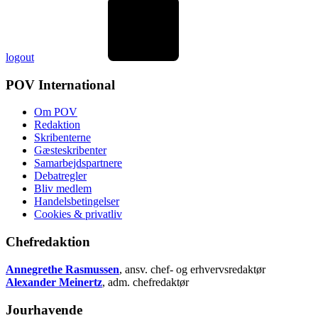
logout
POV International
Om POV
Redaktion
Skribenterne
Gæsteskribenter
Samarbejdspartnere
Debatregler
Bliv medlem
Handelsbetingelser
Cookies & privatliv
Chefredaktion
Annegrethe Rasmussen
, ansv. chef- og erhvervsredaktør
Alexander Meinertz
, adm. chefredaktør
Jourhavende