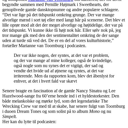
begyndte sammen med Pernille Højmark i Sweethearts, der
genoplivede gamle dansktopnumre og andre populære schlagere.
“Det var lige på det tidspunkt omkring grunge. Der var mange
alvorlige mænd i sort tøj eller med langt hår på scenerne. Det blev et
lille oprør mod alt det der meget alvorlige og højtidelige, der var på
det tidspunkt. Vi kunne ikke få højt nok hår. Eller sølv nok på, jeg
tror mange gik med den der sentimentalitet omkring de der sange
uden at turde stå ved det. De er en del af vores kulturhistorie,”
fortæller Marianne van Toornburg i podcasten.
Der var ikke nogen, der syntes, at det var et problem,
og der var mange af mine kolleger, også de kvindelige,
også nogle som nu synes det er vigtigt, der sad og
vendte det hvide ud af øjnene og syntes, at det var
irriterende. Men da rapporten kom, blev det åbenlyst for
enhver, at det i hvert fald var skævt
Senere bragte en fascination af de gamle Nancy Sinatra og Lee
Hazelwood-sange fra 60’erne hende ind i et hyldestorkester. Den
både melankolske og mørke lyd, som det legendariske The
Wrecking Crew var med til at skabe, har senere fulgt van Toornburg
i duoen Dream Tones og som solist på to album
Mono
og nu
Simpelt.
Her kan du lytte til podcasten: