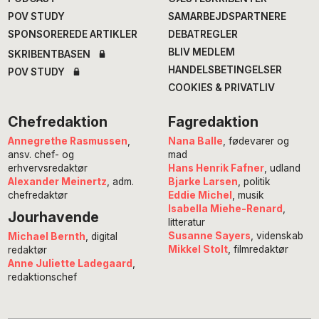
POV STUDY
SAMARBEJDSPARTNERE
SPONSOREREDE ARTIKLER
DEBATREGLER
BLIV MEDLEM
SKRIBENTBASEN
HANDELSBETINGELSER
POV STUDY
COOKIES & PRIVATLIV
Chefredaktion
Fagredaktion
Annegrethe Rasmussen
,
Nana Balle
, fødevarer og
ansv. chef- og
mad
erhvervsredaktør
Hans Henrik Fafner
, udland
Alexander Meinertz
, adm.
Bjarke Larsen
, politik
chefredaktør
Eddie Michel
, musik
Isabella Miehe-Renard
,
Jourhavende
litteratur
Susanne Sayers
, videnskab
Michael Bernth
, digital
Mikkel Stolt
, filmredaktør
redaktør
Anne Juliette Ladegaard
,
redaktionschef