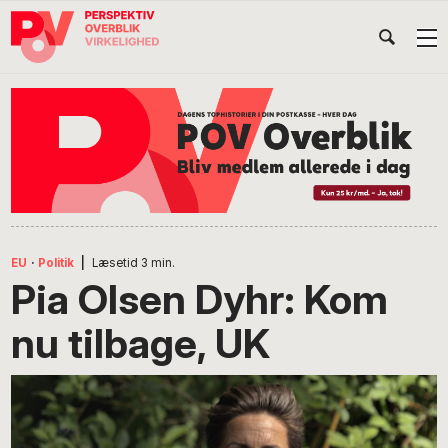
Gå
Skip
Gå
Head
direkte
til
direkte
til
indhold
til
Højr
primær
footer
Søg
på
navigation
POV
International
EU
·
Politik
|
Læsetid
3
min.
Pia Olsen Dyhr: Kom
nu tilbage, UK