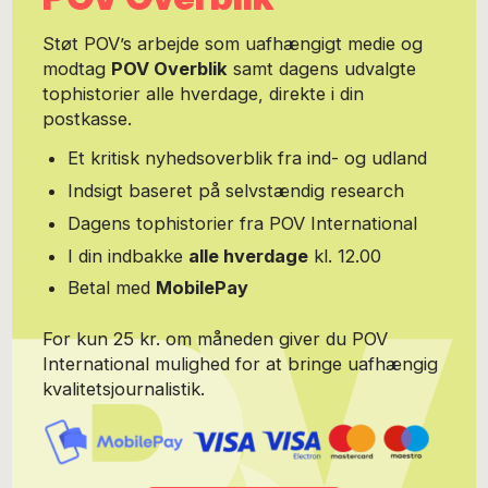
lange ture og havearbejde i sommerhuset. Foto: Hans Zeuthen
Støt POV’s arbejde som uafhængigt medie og
modtag
POV Overblik
samt dagens udvalgte
tophistorier alle hverdage, direkte i din
postkasse.
Et kritisk nyhedsoverblik fra ind- og udland
Indsigt baseret på selvstændig research
Dagens tophistorier fra POV International
I din indbakke
alle hverdage
kl. 12.00
Betal med
MobilePay
For kun 25 kr. om måneden giver du POV
International mulighed for at bringe uafhængig
kvalitetsjournalistik.