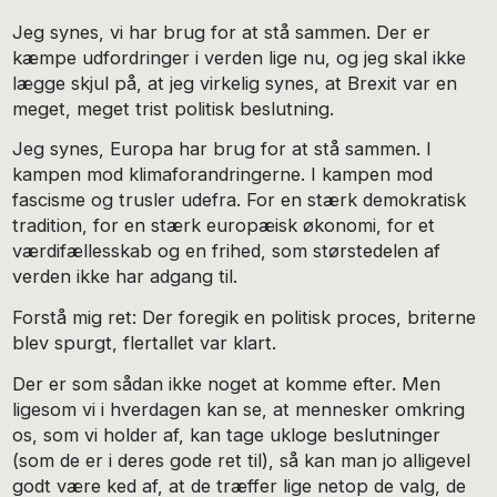
Jeg synes, vi har brug for at stå sammen. Der er
kæmpe udfordringer i verden lige nu, og jeg skal ikke
lægge skjul på, at jeg virkelig synes, at Brexit var en
meget, meget trist politisk beslutning.
Jeg synes, Europa har brug for at stå sammen. I
kampen mod klimaforandringerne. I kampen mod
fascisme og trusler udefra. For en stærk demokratisk
tradition, for en stærk europæisk økonomi, for et
værdifællesskab og en frihed, som størstedelen af
verden ikke har adgang til.
Forstå mig ret: Der foregik en politisk proces, briterne
blev spurgt, flertallet var klart.
Der er som sådan ikke noget at komme efter. Men
ligesom vi i hverdagen kan se, at mennesker omkring
os, som vi holder af, kan tage ukloge beslutninger
(som de er i deres gode ret til), så kan man jo alligevel
godt være ked af, at de træffer lige netop de valg, de