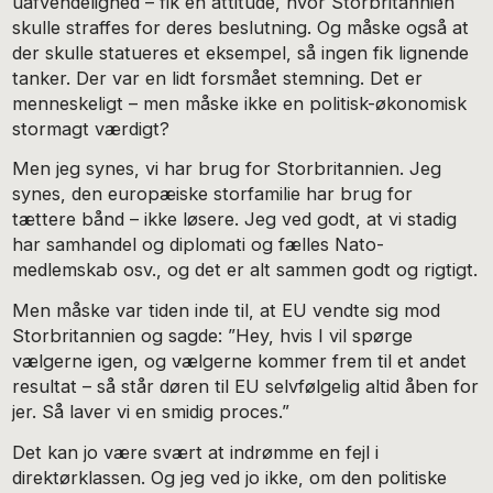
uafvendelighed – fik en attitude, hvor Storbritannien
skulle straffes for deres beslutning. Og måske også at
der skulle statueres et eksempel, så ingen fik lignende
tanker. Der var en lidt forsmået stemning. Det er
menneskeligt – men måske ikke en politisk-økonomisk
stormagt værdigt?
Men jeg synes, vi har brug for Storbritannien. Jeg
synes, den europæiske storfamilie har brug for
tættere bånd – ikke løsere. Jeg ved godt, at vi stadig
har samhandel og diplomati og fælles Nato-
medlemskab osv., og det er alt sammen godt og rigtigt.
Men måske var tiden inde til, at EU vendte sig mod
Storbritannien og sagde: ”Hey, hvis I vil spørge
vælgerne igen, og vælgerne kommer frem til et andet
resultat – så står døren til EU selvfølgelig altid åben for
jer. Så laver vi en smidig proces.”
Det kan jo være svært at indrømme en fejl i
direktørklassen. Og jeg ved jo ikke, om den politiske