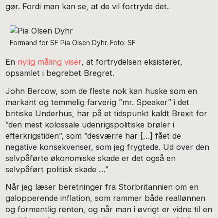
gør. Fordi man kan se, at de vil fortryde det.
Formand for SF Pia Olsen Dyhr. Foto: SF
En
nylig måling viser
, at fortrydelsen eksisterer,
opsamlet i begrebet Bregret.
John Bercow, som de fleste nok kan huske som en
markant og temmelig farverig ”mr. Speaker” i det
britiske Underhus, har på et tidspunkt kaldt Brexit for
”den mest kolossale udenrigspolitiske brøler i
efterkrigstiden”, som ”desværre har […] fået de
negative konsekvenser, som jeg frygtede. Ud over den
selvpåførte økonomiske skade er det også en
selvpåført politisk skade …”
Når jeg læser beretninger fra Storbritannien om en
galopperende inflation, som rammer både reallønnen
og formentlig renten, og når man i øvrigt er vidne til en