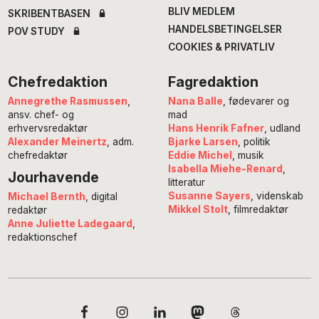
BLIV MEDLEM
SKRIBENTBASEN
HANDELSBETINGELSER
POV STUDY
COOKIES & PRIVATLIV
Chefredaktion
Fagredaktion
Annegrethe Rasmussen
,
Nana Balle
, fødevarer og
ansv. chef- og
mad
erhvervsredaktør
Hans Henrik Fafner
, udland
Alexander Meinertz
, adm.
Bjarke Larsen
, politik
chefredaktør
Eddie Michel
, musik
Isabella Miehe-Renard
,
Jourhavende
litteratur
Susanne Sayers
, videnskab
Michael Bernth
, digital
Mikkel Stolt
, filmredaktør
redaktør
Anne Juliette Ladegaard
,
redaktionschef