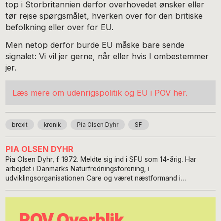
top i Storbritannien derfor overhovedet ønsker eller
tør rejse spørgsmålet, hverken over for den britiske
befolkning eller over for EU.
Men netop derfor burde EU måske bare sende
signalet: Vi vil jer gerne, når eller hvis I ombestemmer
jer.
Læs mere om udenrigspolitik og EU i POV her.
brexit
kronik
Pia Olsen Dyhr
SF
PIA OLSEN DYHR
Pia Olsen Dyhr, f. 1972. Meldte sig ind i SFU som 14-årig. Har
arbejdet i Danmarks Naturfredningsforening, i
udviklingsorganisationen Care og været næstformand i
Mellemfolkeligt Samvirke. Medlem af Folketinget siden 2007. Har
været handelsminister og transportminister, og været SF-formand
siden 2014. Gift, har en teenagedatter og to bonusdøtre, bor i
POV Overblik
Sydhavnen, og nyder livet med familien, hunden Obi, strikketøj og