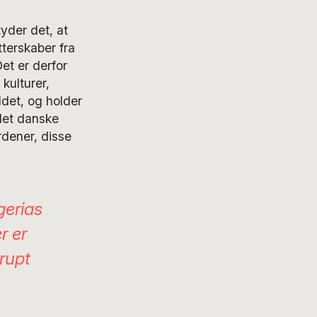
tyder det, at
tterskaber fra
Det er derfor
kulturer,
ldet, og holder
idet danske
rdener, disse
gerias
r er
rrupt