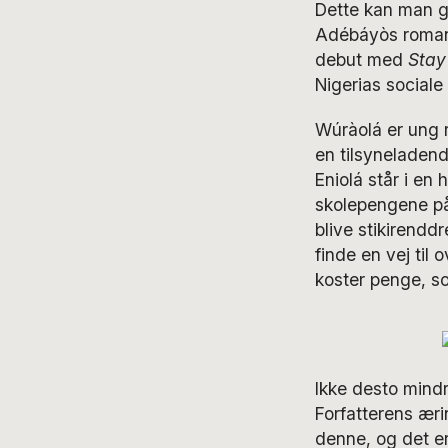
Dette kan man g
Adébáyòs rom
debut med
Stay
Nigerias sociale 
Wúràolá er ung 
en tilsyneladend
Eniolá står i en 
skolepengene på 
blive stikirendd
finde en vej til
koster penge, so
Ikke desto mindre
Forfatterens æri
denne, og det er