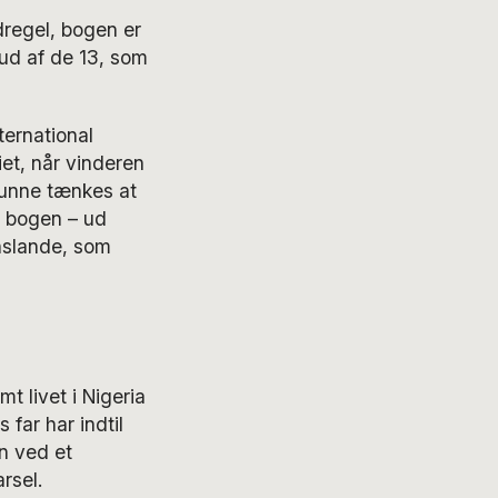
dregel, bogen er
 ud af de 13, som
ternational
et, når vinderen
 kunne tænkes at
a bogen – ud
enslande, som
t livet i Nigeria
 far har indtil
n ved et
rsel.