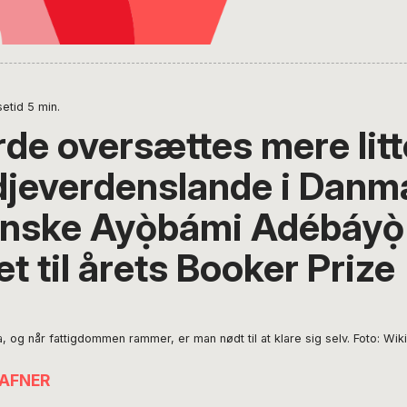
etid
5
min.
rde oversættes mere litt
edjeverdenslande i Danm
anske Ayọ̀bámi Adébáyọ̀
let til årets Booker Prize
a, og når fattigdommen rammer, er man nødt til at klare sig selv. Foto: 
FAFNER