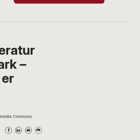
eratur
ark –
 er
Wikimedia Commons.