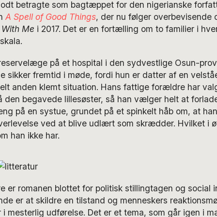
odt betragte som bagtæppet for den nigerianske forfa
an
A Spell of Good Things
, der nu følger overbevisende
 With Me
i 2017. Det er en fortælling om to familier i hve
skala.
reservelæge på et hospital i den sydvestlige Osun-prov
e sikker fremtid i møde, fordi hun er datter af en velstå
helt anden klemt situation. Hans fattige forældre har val
den begavede lillesøster, så han vælger helt at forlade
reng på en systue, grundet på et spinkelt håb om, at h
 overlevelse ved at blive udlært som skrædder. Hvilket i 
m han ikke har.
 er romanen blottet for politisk stillingtagen og social 
nde er at skildre en tilstand og menneskers reaktionsmø
 i mesterlig udførelse. Det er et tema, som går igen i m