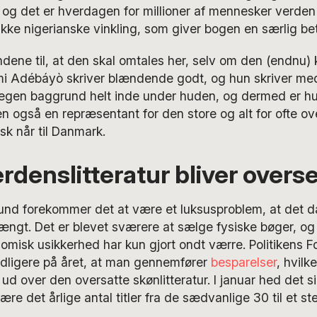
 det er hverdagen for millioner af mennesker verden 
ikke nigerianske vinkling, som giver bogen en særlig be
ndene til, at den skal omtales her, selv om den (endnu) 
i Adébáyò skriver blændende godt, og hun skriver med
egen baggrund helt inde under huden, og dermed er hu
en også en repræsentant for den store og alt for ofte ove
k når til Danmark.
rdenslitteratur bliver overse
nd forekommer det at være et luksusproblem, at det 
ængt. Det er blevet sværere at sælge fysiske bøger, og
nomisk usikkerhed har kun gjort ondt værre. Politikens F
idligere på året, at man gennemfører
besparelser
, hvilk
ud over den oversatte skønlitteratur. I januar hed det sig
ære det årlige antal titler fra de sædvanlige 30 til et s