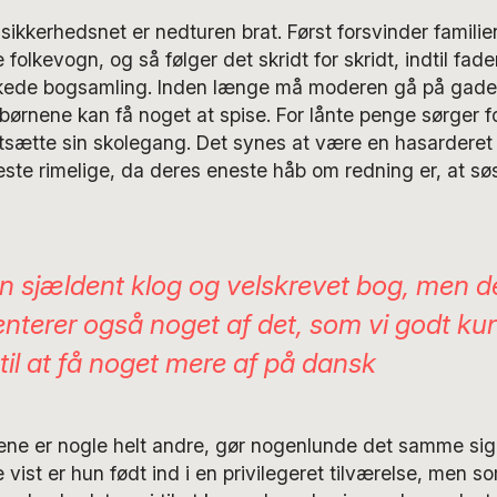
sikkerhedsnet er nedturen brat. Først forsvinder famili
folkevogn, og så følger det skridt for skridt, indtil fade
skede bogsamling. Inden længe må moderen gå på gaden
 børnene kan få noget at spise. For lånte penge sørger f
rtsætte sin skolegang. Det synes at være en hasarderet
este rimelige, da deres eneste håb om redning er, at sø
en sjældent klog og velskrevet bog, men 
nterer også noget af det, som vi godt ku
til at få noget mere af på dansk
ene er nogle helt andre, gør nogenlunde det samme si
vist er hun født ind i en privilegeret tilværelse, men s