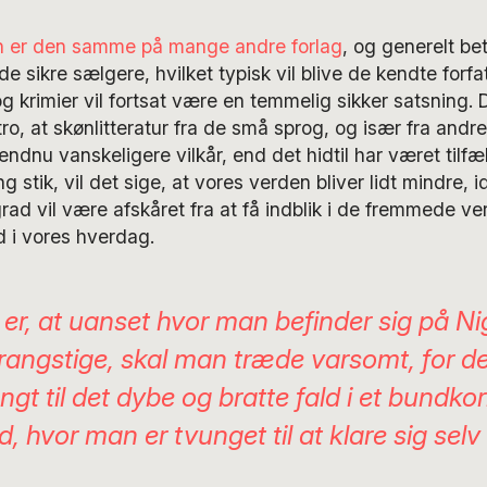
en er den samme på mange andre forlag
, og generelt be
de sikre sælgere, hvilket typisk vil blive de kendte forfa
og krimier vil fortsat være en temmelig sikker satsning. 
o, at skønlitteratur fra de små sprog, og især fra andre 
endnu vanskeligere vilkår, end det hidtil har været tilfæ
 stik, vil det sige, at vores verden bliver lidt mindre, 
grad vil være afskåret fra at få indblik i de fremmede ve
d i vores hverdag.
 er, at uanset hvor man befinder sig på Ni
 rangstige, skal man træde varsomt, for de
angt til det dybe og bratte fald i et bundko
 hvor man er tvunget til at klare sig selv