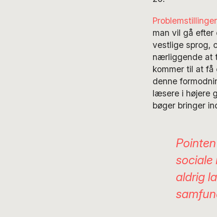
Problemstilling
man vil gå efter 
vestlige sprog, 
nærliggende at tr
kommer til at få 
denne formodning
læsere i højere 
bøger bringer in
Pointen
sociale
aldrig l
samfund,