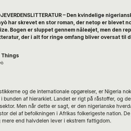
JEVERDENSLITTERATUR – Den kvindelige nigeriansk
 har skrevet en stor roman, der netop er blevet no
rize. Bogen er sluppet gennem nåleøjet, men den re
teratur, der i alt for ringe omfang bliver oversat til 
d Things
yò
tikkerne og de internationale opgørelser, er Nigeria nok
il i bunden af hierarkiet. Landet er rigt på råstoffer, og d
sektor. Men når dette er sagt, er den nigerianske hver
tor del af befolkningen i Afrikas folkerigeste nation. De 
 mere end halvdelen lever i ekstrem fattigdom.