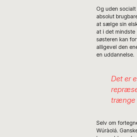
Og uden socialt 
absolut brugbare 
at sælge sin el
at i det mindste
søsteren kan fo
alligevel den en
en uddannelse.
Det er 
repræse
trænge 
Selv om fortegn
Wúràolá. Ganske 