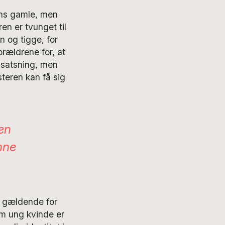
ens gamle, men
ren er tvunget til
 og tigge, for
orældrene for, at
 satsning, men
steren kan få sig
den
nne
g gældende for
om ung kvinde er