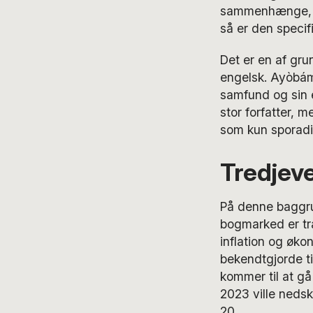
sammenhænge, og
så er den specif
Det er en af gru
engelsk. Ayòbám
samfund og sin 
stor forfatter, m
som kun sporadis
Tredjeve
På denne baggru
bogmarked er tr
inflation og øko
bekendtgjorde t
kommer til at gå 
2023 ville nedsk
20.