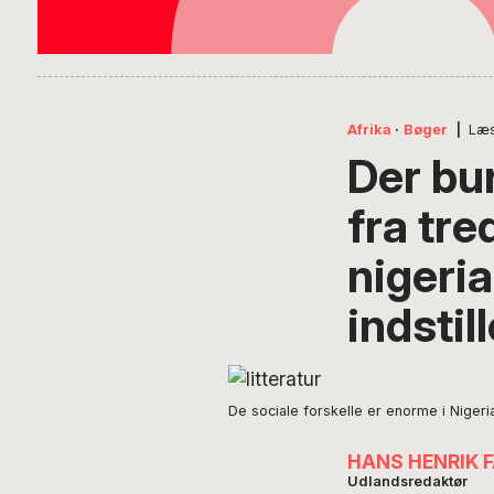
Afrika
·
Bøger
|
Læs
Der bu
fra tr
nigeri
indstil
De sociale forskelle er enorme i Nigeri
HANS HENRIK 
Udlandsredaktør