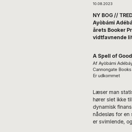
10.08.2023
NY BOG // TRED
Ayòbámi Adébáyò
årets Booker P
vidtfavnende lit
A Spell of Goo
Af Ayòbámi Adébá
Cannongate Books
Er udkommet
Læser man statis
hører slet ikke t
dynamisk finans
nådesløs for en s
er svimlende, og