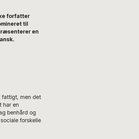
e forfatter
mineret til
præsenterer en
dansk.
 fattigt, men det
et har en
dag benhård og
sociale forskelle