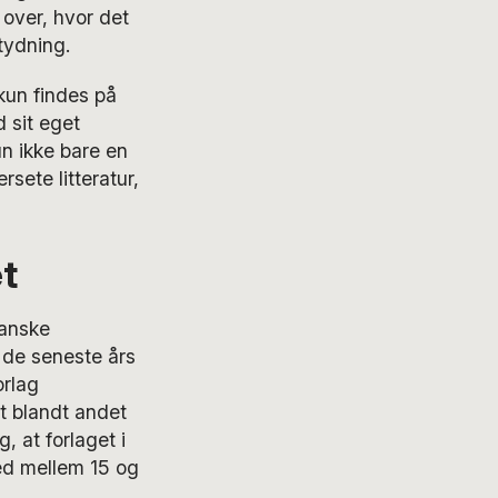
over, hvor det
tydning.
kun findes på
 sit eget
n ikke bare en
rsete litteratur,
t
danske
 de seneste års
orlag
et blandt andet
, at forlaget i
ted mellem 15 og