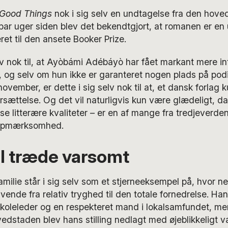
 Good Things
nok i sig selv en undtagelse fra den hove
t par uger siden blev det bekendtgjort, at romanen er en
ret til den ansete Booker Prize.
elv nok til, at Ayòbámi Adébáyò har fået markant mere in
g selv om hun ikke er garanteret nogen plads på podi
ovember, er dette i sig selv nok til at, et dansk forlag
rsættelse. Og det vil naturligvis kun være glædeligt, d
se litterære kvaliteter – er en af mange fra tredjeverd
 opmærksomhed.
l træde varsomt
milie står i sig selv som et stjerneeksempel på, hvor nem
ende fra relativ tryghed til den totale fornedrelse. Hans
skoleleder og en respekteret mand i lokalsamfundet, me
edstaden blev hans stilling nedlagt med øjeblikkeligt va