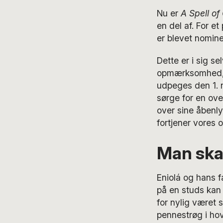
Nu er
A Spell of
en del af. For e
er blevet nomine
Dette er i sig s
opmærksomhed, o
udpeges den 1. n
sørge for en ove
over sine åbenly
fortjener vores
Man ska
Eniolá og hans fa
på en studs kan v
for nylig været 
pennestrøg i hov