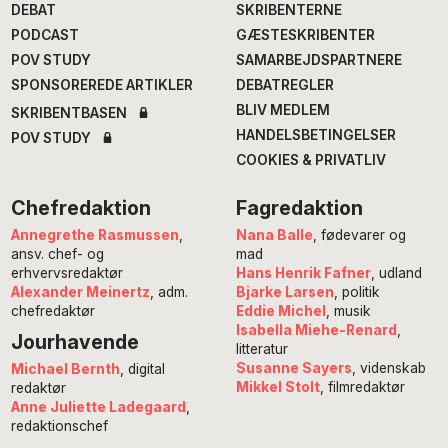
DEBAT
SKRIBENTERNE
PODCAST
GÆSTESKRIBENTER
POV STUDY
SAMARBEJDSPARTNERE
SPONSOREREDE ARTIKLER
DEBATREGLER
BLIV MEDLEM
SKRIBENTBASEN
HANDELSBETINGELSER
POV STUDY
COOKIES & PRIVATLIV
Chefredaktion
Fagredaktion
Annegrethe Rasmussen
,
Nana Balle
, fødevarer og
ansv. chef- og
mad
erhvervsredaktør
Hans Henrik Fafner
, udland
Alexander Meinertz
, adm.
Bjarke Larsen
, politik
chefredaktør
Eddie Michel
, musik
Isabella Miehe-Renard
,
Jourhavende
litteratur
Susanne Sayers
, videnskab
Michael Bernth
, digital
Mikkel Stolt
, filmredaktør
redaktør
Anne Juliette Ladegaard
,
redaktionschef