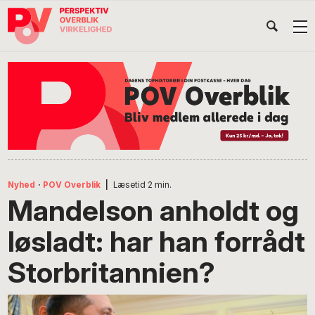
Gå
Skip
Gå
Head
direkte
til
direkte
til
indhold
til
Højr
primær
footer
Søg
på
navigation
POV
International
Nyhed
·
POV Overblik
|
Læsetid
2
min.
Mandelson anholdt og
løsladt: har han forrådt
Storbritannien?