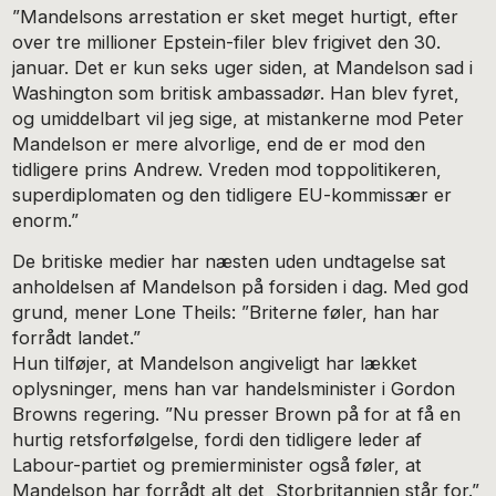
”Mandelsons arrestation er sket meget hurtigt, efter
over tre millioner Epstein-filer blev frigivet den 30.
januar. Det er kun seks uger siden, at Mandelson sad i
Washington som britisk ambassadør. Han blev fyret,
og umiddelbart vil jeg sige, at mistankerne mod Peter
Mandelson er mere alvorlige, end de er mod den
tidligere prins Andrew. Vreden mod toppolitikeren,
superdiplomaten og den tidligere EU-kommissær er
enorm.”
De britiske medier har næsten uden undtagelse sat
anholdelsen af Mandelson på forsiden i dag. Med god
grund, mener Lone Theils: ”Briterne føler, han har
forrådt landet.”
Hun tilføjer, at Mandelson angiveligt har lækket
oplysninger, mens han var handelsminister i Gordon
Browns regering. ”Nu presser Brown på for at få en
hurtig retsforfølgelse, fordi den tidligere leder af
Labour-partiet og premierminister også føler, at
Mandelson har forrådt alt det, Storbritannien står for.”