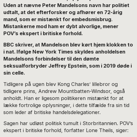
Uden at nævne Peter Mandelsons navn har politiet
udtalt, at det efterforsker og afhører en 72-årig
mand, som er mistænkt for embedsmisbrug
.
Mistankerne mod ham er dybt alvorlige, mener
POV’s ekspert i britiske forhold.
BBC skriver, at Mandelson blev kørt hjem klokken to
i nat. Ifølge New York Times skyldes anholdelsen
Mandelsons forbindelser til den dømte
seksualforbryder Jeffrey Epstein, som i 2019 døde i
sin celle.
Tidligere på ugen blev Kong Charles’ lillebror og
tidligere prins, Andrew Mountbatten-Windsor, også
anholdt. Han er ligesom politikeren mistænkt for at
lække fortrolige oplysninger, i dette tilfælde fra sin tid
som leder af britiske handelsdelegationer.
Sagen har udløst politisk tumult i Storbritannien. POV’s
ekspert i britiske forhold, forfatter Lone Theils, siger: