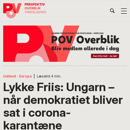
Gå
Skip
Gå
Head
direkte
til
direkte
til
indhold
til
Højr
primær
footer
Søg
på
navigation
POV
International
Indland
·
Europa
|
Læsetid
4
min.
Lykke Friis: Ungarn –
når demokratiet bliver
sat i corona-
karantæne