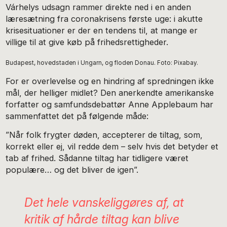
Várhelys udsagn rammer direkte ned i en anden
læresætning fra coronakrisens første uge: i akutte
krisesituationer er der en tendens til, at mange er
villige til at give køb på frihedsrettigheder.
Budapest, hovedstaden i Ungarn, og floden Donau. Foto: Pixabay.
For er overlevelse og en hindring af spredningen ikke
mål, der helliger midlet? Den anerkendte amerikanske
forfatter og samfundsdebattør Anne Applebaum har
sammenfattet det på følgende måde:
”Når folk frygter døden, accepterer de tiltag, som,
korrekt eller ej, vil redde dem – selv hvis det betyder et
tab af frihed. Sådanne tiltag har tidligere været
populære… og det bliver de igen”.
Det hele vanskeliggøres af, at
kritik af hårde tiltag kan blive