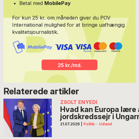
Betal med
MobilePay
For kun 25 kr. om måneden giver du POV
International mulighed for at bringe uafhængig
kvalitetsjournalistik.
25 kr./md.
Relaterede artikler
ZSOLT ENYEDI
Hvad kan Europa lære 
jordskredssejr i Ungar
21.07.2026
|
Politik
·
Udland