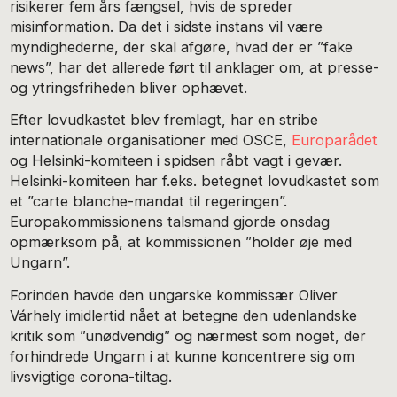
risikerer fem års fængsel, hvis de spreder
misinformation. Da det i sidste instans vil være
myndighederne, der skal afgøre, hvad der er ”fake
news”, har det allerede ført til anklager om, at presse-
og ytringsfriheden bliver ophævet.
Efter lovudkastet blev fremlagt, har en stribe
internationale organisationer med OSCE,
Europarådet
og Helsinki-komiteen i spidsen råbt vagt i gevær.
Helsinki-komiteen har f.eks. betegnet lovudkastet som
et ”carte blanche-mandat til regeringen”.
Europakommissionens talsmand gjorde onsdag
opmærksom på, at kommissionen ”holder øje med
Ungarn”.
Forinden havde den ungarske kommissær Oliver
Várhely imidlertid nået at betegne den udenlandske
kritik som ”unødvendig” og nærmest som noget, der
forhindrede Ungarn i at kunne koncentrere sig om
livsvigtige corona-tiltag.