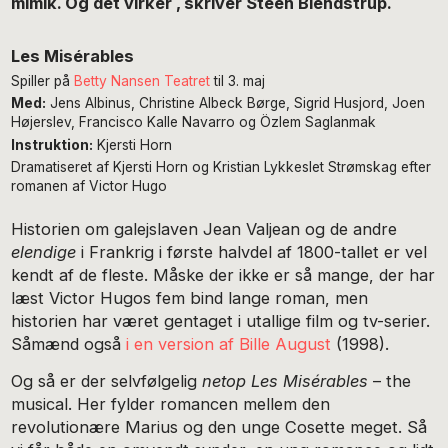
mimik. Og det virker , skriver Steen Blendstrup.
Les Misérables
Spiller på
Betty Nansen Teatret
til 3. maj
Med:
Jens Albinus, Christine Albeck Børge, Sigrid Husjord, Joen
Højerslev, Francisco Kalle Navarro og Özlem Saglanmak
Instruktion:
Kjersti Horn
Dramatiseret af Kjersti Horn og Kristian Lykkeslet Strømskag efter
romanen af Victor Hugo
Historien om galejslaven Jean Valjean og de andre
elendige
i Frankrig i første halvdel af 1800-tallet er vel
kendt af de fleste. Måske der ikke er så mange, der har
læst Victor Hugos fem bind lange roman, men
historien har været gentaget i utallige film og tv-serier.
Såmænd også
i en version af Bille August
(1998).
Og så er der selvfølgelig
netop
Les Misérables
– the
musical. Her fylder romancen mellem den
revolutionære Marius og den unge Cosette meget. Så