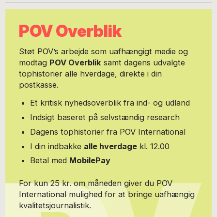
pressemeddelelser og endog manuskript til en reklamefilm for
Skønheden og Udyret på Det Ny Teater. Det med sexologien kan
POV Overblik
du læse mere om på www.flirtmedlivet.dk.
Støt POV’s arbejde som uafhængigt medie og
modtag
POV Overblik
samt dagens udvalgte
tophistorier alle hverdage, direkte i din
postkasse.
Et kritisk nyhedsoverblik fra ind- og udland
Indsigt baseret på selvstændig research
Dagens tophistorier fra POV International
I din indbakke
alle hverdage
kl. 12.00
Betal med
MobilePay
For kun 25 kr. om måneden giver du POV
International mulighed for at bringe uafhængig
kvalitetsjournalistik.