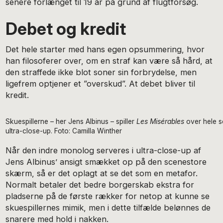
senere forlænget til 19 år på grund af flugtforsøg.
Debet og kredit
Det hele starter med hans egen opsummering, hvor
han filosoferer over, om en straf kan være så hård, at
den straffede ikke blot soner sin forbrydelse, men
ligefrem optjener et ”overskud”. At debet bliver til
kredit.
Skuespillerne – her Jens Albinus – spiller
Les Misérables
over hele sc
ultra-close-up. Foto: Camilla Winther
Når den indre monolog serveres i ultra-close-up af
Jens Albinus’ ansigt smækket op på den scenestore
skærm, så er det oplagt at se det som en metafor.
Normalt betaler det bedre borgerskab ekstra for
pladserne på de første rækker for netop at kunne se
skuespillernes mimik, men i dette tilfælde belønnes de
snarere med hold i nakken.