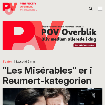
Gå
Skip
Gå
Head
direkte
til
direkte
til
indhold
til
Højr
primær
footer
Søg
på
navigation
POV
International
Teater
|
Læsetid
5
min.
”Les Misérables” er i
Reumert-kategorien