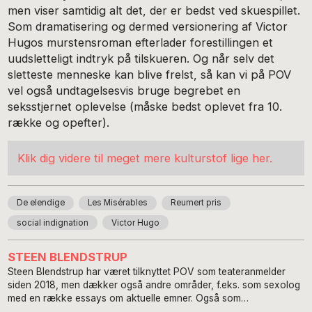
men viser samtidig alt det, der er bedst ved skuespillet.
Som dramatisering og dermed versionering af Victor
Hugos murstensroman efterlader forestillingen et
uudsletteligt indtryk på tilskueren. Og når selv det
sletteste menneske kan blive frelst, så kan vi på POV
vel også undtagelsesvis bruge begrebet en
seksstjernet oplevelse (måske bedst oplevet fra 10.
række og opefter).
Klik dig videre til meget mere kulturstof lige her.
De elendige
Les Misérables
Reumert pris
social indignation
Victor Hugo
STEEN BLENDSTRUP
Steen Blendstrup har været tilknyttet POV som teateranmelder
siden 2018, men dækker også andre områder, f.eks. som sexolog
med en række essays om aktuelle emner. Også som
freelancejournalist fylder kulturen meget – interviews,