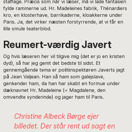
staffage. Præcis som når vi læser, må vi lade fantasien
fylde rammerne ud. Hr. Madeleines fabrik, Thénardiers
kro, en klosterhave, barrikaderne, kloakkerne under
Paris. Ja, det virker næsten forstyrrende, at vi får en
lille smule teaterblod.
Reumert-værdig Javert
Og hvis læseren her vil tilgive mig (det er jo en kristen
dyd), så har jeg gemt det bedste til sidst. Et
gennemgående tema er politiinspektøren Javerts jagt
på Jean Valjean. Han så ham som galejslave,
genkender ham, da han har skabt en formue under
dæknavnet Hr. Madeleine (= Magdalene, den
omvendte synderinde) og jager ham til Paris.
Christine Albeck Børge
ejer
billedet. Der står rent ud sagt en