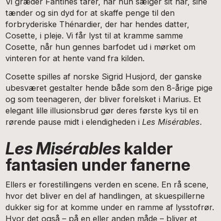
Vi græder Fantines tårer, når hun sælger sit hår, sine
tænder og sin dyd for at skaffe penge til den
forbryderiske Thénardier, der har hendes datter,
Cosette, i pleje. Vi får lyst til at kramme samme
Cosette, når hun gennes barfodet ud i mørket om
vinteren for at hente vand fra kilden.
Cosette spilles af norske Sigrid Husjord, der ganske
ubesværet gestalter hende både som den 8-årige pige
og som teenageren, der bliver forelsket i Marius. Et
elegant lille illusionsbrud gør deres første kys til en
rørende pause midt i elendigheden i
Les Misérables
.
Les Misérables
kalder
fantasien under fanerne
Ellers er forestillingens verden en scene. En rå scene,
hvor det bliver en del af handlingen, at skuespillerne
dukker sig for at komme under en ramme af lysstofrør.
Hvor det også – på en eller anden måde – bliver et