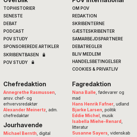
Footer
Overblik
POV International
TOPHISTORIER
OM POV
SENESTE
REDAKTION
DEBAT
SKRIBENTERNE
PODCAST
GÆSTESKRIBENTER
POV STUDY
SAMARBEJDSPARTNERE
SPONSOREREDE ARTIKLER
DEBATREGLER
BLIV MEDLEM
SKRIBENTBASEN
HANDELSBETINGELSER
POV STUDY
COOKIES & PRIVATLIV
Chefredaktion
Fagredaktion
Annegrethe Rasmussen
,
Nana Balle
, fødevarer og
ansv. chef- og
mad
erhvervsredaktør
Hans Henrik Fafner
, udland
Alexander Meinertz
, adm.
Bjarke Larsen
, politik
chefredaktør
Eddie Michel
, musik
Isabella Miehe-Renard
,
Jourhavende
litteratur
Susanne Sayers
, videnskab
Michael Bernth
, digital