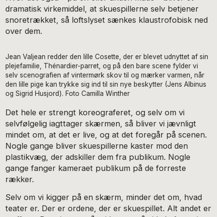
dramatisk virkemiddel, at skuespillerne selv betjener
snoretrækket, så loftslyset sænkes klaustrofobisk ned
over dem.
Jean Valjean redder den lille Cosette, der er blevet udnyttet af sin
plejefamilie, Thénardier-parret, og på den bare scene fylder vi
selv scenografien af vintermørk skov til og mærker varmen, når
den lille pige kan trykke sig ind til sin nye beskytter (Jens Albinus
og Sigrid Husjord). Foto Camilla Winther
Det hele er strengt koreograferet, og selv om vi
selvfølgelig iagttager skærmen, så bliver vi jævnligt
mindet om, at det er live, og at det foregår på scenen.
Nogle gange bliver skuespillerne kaster mod den
plastikvæg, der adskiller dem fra publikum. Nogle
gange fanger kameraet publikum på de forreste
rækker.
Selv om vi kigger på en skærm, minder det om, hvad
teater er. Der er ordene, der er skuespillet. Alt andet er