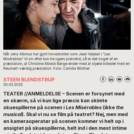
Når Jens Albinus har gjort hovedrollen som Jean Valjean i "Les
Misérables" til sin efter kun tre ugers prøvetid, så er det noget af en
præstation, at Christine Albeck Børge ender med at stjæle billedet med en
Reumert-værdig præstation. Foto: Camilla Winther
STEEN BLENDSTRUP
30.03.2025
TEATER //ANMELDELSE – Scenen er forsynet med
en skærm, så vi kun lige præcis kan skimte
skuespillerne på scenen i
Les Misérables
(ikke
the
musical
). Skal vi nu se film på teatret? Nej, men med
en kameraoperatør på scenen kommer vi helt op i
ansigtet på skuespillerne, helt ind i den mest intime