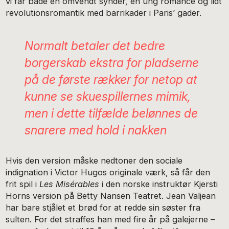
vi får både en omvendt synder, en ung romance og lidt
revolutionsromantik med barrikader i Paris’ gader.
Normalt betaler det bedre
borgerskab ekstra for pladserne
på de første rækker for netop at
kunne se skuespillernes mimik,
men i dette tilfælde belønnes de
snarere med hold i nakken
Hvis den version måske nedtoner den sociale
indignation i Victor Hugos originale værk, så får den
frit spil i
Les Misérables
i den norske instruktør Kjersti
Horns version på Betty Nansen Teatret. Jean Valjean
har bare stjålet et brød for at redde sin søster fra
sulten. For det straffes han med fire år på galejerne –