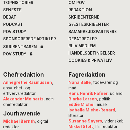
TOPHISTORIER
OM POV
SENESTE
REDAKTION
DEBAT
SKRIBENTERNE
PODCAST
GÆSTESKRIBENTER
POV STUDY
SAMARBEJDSPARTNERE
SPONSOREREDE ARTIKLER
DEBATREGLER
BLIV MEDLEM
SKRIBENTBASEN
HANDELSBETINGELSER
POV STUDY
COOKIES & PRIVATLIV
Chefredaktion
Fagredaktion
Annegrethe Rasmussen
,
Nana Balle
, fødevarer og
ansv. chef- og
mad
erhvervsredaktør
Hans Henrik Fafner
, udland
Alexander Meinertz
, adm.
Bjarke Larsen
, politik
chefredaktør
Eddie Michel
, musik
Isabella Miehe-Renard
,
Jourhavende
litteratur
Susanne Sayers
, videnskab
Michael Bernth
, digital
Mikkel Stolt
, filmredaktør
redaktør