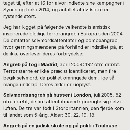
taget til, efter at IS for alvor indledte sine kampagner i
Syrien og Irak i 2014, og antallet af dødsofre er
rystende stort.
Jeg har kigget på følgende velkendte islamistisk
inspirerede blodige terrorangreb i Europa siden 2004.
De omfatter selvmordsattentater og bombeangreb,
hvor gerningsmændene på forhånd er indstillet på, at
de ikke overlever deres forbrydelse:
Angreb på tog i Madrid
, april 2004: 192 ofre dræbt.
Terroristerne er ikke præcist identificeret, men fire
begik selvmord, da politiet omringede dem, lige så
mange undslap. Deres alder er uoplyst.
Selvmordsangreb på busser i London,
juli 2005, 52
ofre dræbt, de fire attentatmænd sprængte sig selv i
luften. De tre var født i Storbritannien, den fjerde kom
til landet som 5-årig. Alder: 30, 22, 19, 18.
Angreb på en jødisk skole og på politi i Toulouse
i