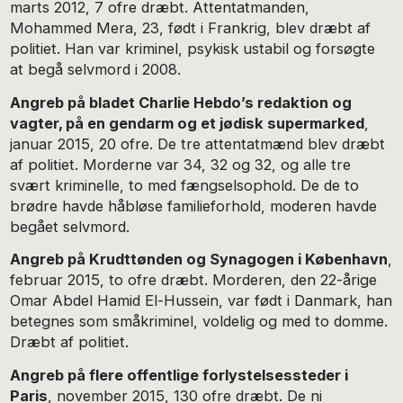
marts 2012, 7 ofre dræbt. Attentatmanden,
Mohammed Mera, 23, født i Frankrig, blev dræbt af
politiet. Han var kriminel, psykisk ustabil og forsøgte
at begå selvmord i 2008.
Angreb på bladet Charlie Hebdo’s redaktion og
vagter, på en gendarm og et jødisk supermarked
,
januar 2015, 20 ofre. De tre attentatmænd blev dræbt
af politiet. Morderne var 34, 32 og 32, og alle tre
svært kriminelle, to med fængselsophold. De de to
brødre havde håbløse familieforhold, moderen havde
begået selvmord.
Angreb på Krudttønden og Synagogen i København
,
februar 2015, to ofre dræbt. Morderen, den 22-årige
Omar Abdel Hamid El-Hussein, var født i Danmark, han
betegnes som småkriminel, voldelig og med to domme.
Dræbt af politiet.
Angreb på flere offentlige forlystelsessteder i
Paris
, november 2015, 130 ofre dræbt. De ni