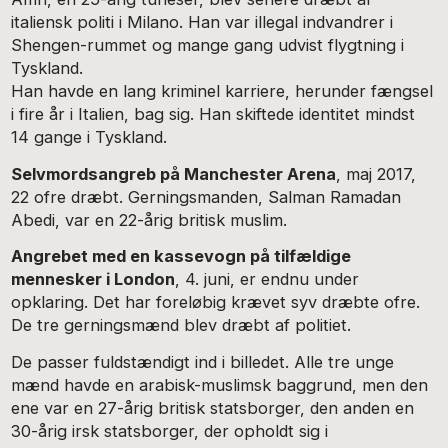
italiensk politi i Milano. Han var illegal indvandrer i
Shengen-rummet og mange gang udvist flygtning i
Tyskland.
Han havde en lang kriminel karriere, herunder fængsel
i fire år i Italien, bag sig. Han skiftede identitet mindst
14 gange i Tyskland.
Selvmordsangreb på Manchester Arena
, maj 2017,
22 ofre dræbt. Gerningsmanden, Salman Ramadan
Abedi, var en 22-årig britisk muslim.
Angrebet med en kassevogn på tilfældige
mennesker i London
, 4. juni, er endnu under
opklaring. Det har foreløbig krævet syv dræbte ofre.
De tre gerningsmænd blev dræbt af politiet.
De passer fuldstændigt ind i billedet. Alle tre unge
mænd havde en arabisk-muslimsk baggrund, men den
ene var en 27-årig britisk statsborger, den anden en
30-årig irsk statsborger, der opholdt sig i