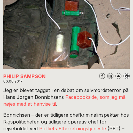
PHILIP SAMPSON
06.06.2017
Jeg er blevet tagget i en debat om selvmordsterror på
Hans Jørgen Bonnichsens
Facebookside, som jeg må
nøjes med at henvise til
.
Bonnichsen – der er tidligere chefkriminalinspektør hos
Rigspolitichefen og tidligere operativ chef for
rejseholdet ved
Politiets Efterretningstjeneste
(PET) –