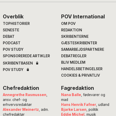
Footer
Overblik
POV International
TOPHISTORIER
OM POV
SENESTE
REDAKTION
DEBAT
SKRIBENTERNE
PODCAST
GÆSTESKRIBENTER
POV STUDY
SAMARBEJDSPARTNERE
SPONSOREREDE ARTIKLER
DEBATREGLER
BLIV MEDLEM
SKRIBENTBASEN
HANDELSBETINGELSER
POV STUDY
COOKIES & PRIVATLIV
Chefredaktion
Fagredaktion
Annegrethe Rasmussen
,
Nana Balle
, fødevarer og
ansv. chef- og
mad
erhvervsredaktør
Hans Henrik Fafner
, udland
Alexander Meinertz
, adm.
Bjarke Larsen
, politik
chefredaktør
Eddie Michel
, musik