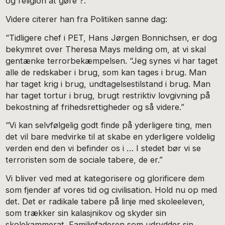
og religion at gøre ?.”
Videre citerer han fra Politiken sanne dag:
“Tidligere chef i PET, Hans Jørgen Bonnichsen, er dog
bekymret over Theresa Mays melding om, at vi skal
gentænke terrorbekæmpelsen. “Jeg synes vi har taget
alle de redskaber i brug, som kan tages i brug. Man
har taget krig i brug, undtagelsestilstand i brug. Man
har taget tortur i brug, brugt restriktiv lovgivning på
bekostning af frihedsrettigheder og så videre.”
“Vi kan selvfølgelig godt finde på yderligere ting, men
det vil bare medvirke til at skabe en yderligere voldelig
verden end den vi befinder os i … I stedet bør vi se
terroristen som de sociale tabere, de er.”
Vi bliver ved med at kategorisere og glorificere dem
som fjender af vores tid og civilisation. Hold nu op med
det. Det er radikale tabere på linje med skoleeleven,
som trækker sin kalasjnikov og skyder sin
skolekammerat. Familiefaderen som udrydder sin