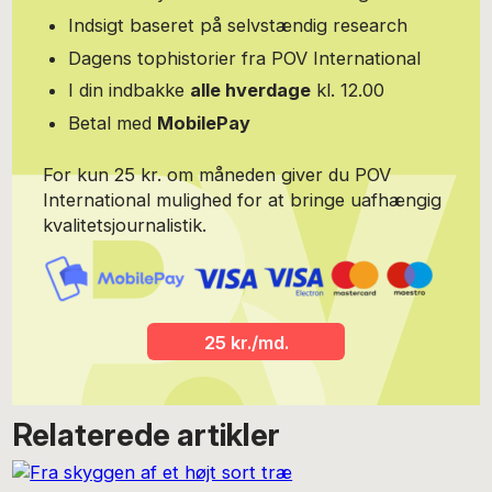
artikel, kan du også vælge at donere et beløb efter eget valg til
Indsigt baseret på selvstændig research
forfatteren. Philip Sampsons MobilePay er: 2083 9096.
Dagens tophistorier fra POV International
I din indbakke
alle hverdage
kl. 12.00
Betal med
MobilePay
For kun 25 kr. om måneden giver du POV
International mulighed for at bringe uafhængig
kvalitetsjournalistik.
25 kr./md.
Relaterede artikler