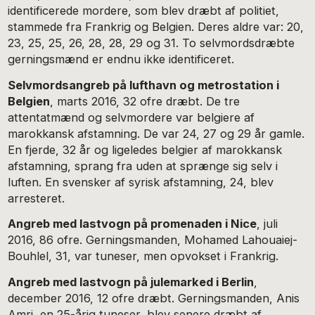
identificerede mordere, som blev dræbt af politiet,
stammede fra Frankrig og Belgien. Deres aldre var: 20,
23, 25, 25, 26, 28, 28, 29 og 31. To selvmordsdræbte
gerningsmænd er endnu ikke identificeret.
Selvmordsangreb på lufthavn og metrostation i
Belgien
, marts 2016, 32 ofre dræbt. De tre
attentatmænd og selvmordere var belgiere af
marokkansk afstamning. De var 24, 27 og 29 år gamle.
En fjerde, 32 år og ligeledes belgier af marokkansk
afstamning, sprang fra uden at sprænge sig selv i
luften. En svensker af syrisk afstamning, 24, blev
arresteret.
Angreb med lastvogn på promenaden i Nice
, juli
2016, 86 ofre. Gerningsmanden, Mohamed Lahouaiej-
Bouhlel, 31, var tuneser, men opvokset i Frankrig.
Angreb med lastvogn på julemarked i Berlin
,
december 2016, 12 ofre dræbt. Gerningsmanden, Anis
Amri, en 25-årig tuneser, blev senere dræbt af