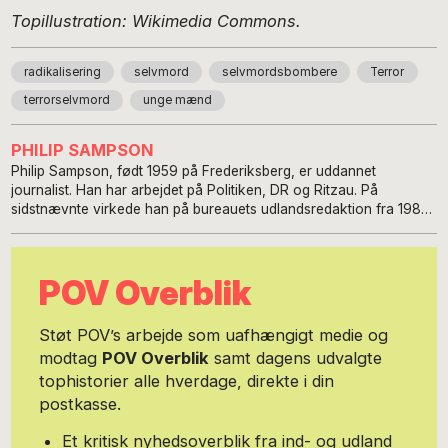
Topillustration: Wikimedia Commons.
radikalisering
selvmord
selvmordsbombere
Terror
terrorselvmord
unge mænd
PHILIP SAMPSON
Philip Sampson, født 1959 på Frederiksberg, er uddannet
journalist. Han har arbejdet på Politiken, DR og Ritzau. På
sidstnævnte virkede han på bureauets udlandsredaktion fra 1988
til 2011. Philip er opvokset i London som søn af en ghanesisk far
og en dansk mor. Han har gennem årene beskæftiget sig
indgående med racisme og højreekstremisme, bl.a. i samarbejde
POV Overblik
med antiracistiske organisationer som Expo i Stockholm og
Searchlight (i dag Hope not Hate) i London. På baggrund af sin
mangeårige tilknytning til den københavnske motorcykelverden,
Støt POV’s arbejde som uafhængigt medie og
har han gennem årene kunnet levere ganske præcise analyser af
modtag
POV Overblik
samt dagens udvalgte
konflikterne i bikermiljøerne både i ind- og udland. Philip er i dag
tophistorier alle hverdage, direkte i din
selv medlem af Harley-Davidson Club Herlev. Journalistisk set er
Philip Sampson graver af natur. Denne interesse bruger han i dag
postkasse.
især på historisk research. Kan du lide Pov.International så bliv
abonnent for eksempelvis 25 kr. om måneden. Kan du lide denne
Et kritisk nyhedsoverblik fra ind- og udland