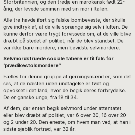
Storbritannien, og den tredje en marokansk født 22-
årig, der levede sammen med sin mor i Italien.
Alle tre havde iført sig falske bombeveste, der skulle
give indtryk af, at de ville sprænge sig selv i luften. De
kunne derfor være trygt forvissede om, at de ville blive
dræbt på stedet af politiet, når de blev standset. De
var ikke bare mordere, men bevidste selvmordere.
Selvmordstruede sociale tabere er til fals for
‘prædikestolsmordere”
Fælles for denne gruppe af gerningsmænd er, som det
ses, at de næsten uden undtagelse er født og
opvokset i det land, hvor de begik deres forbrydelse.
De er ganske unge, fra 18 til 34.
Af dem, der enten begik selvmord under attentatet
eller blev dræbt af politiet, var 6 over 30, 16 over 20
og 2 under 20. Den eneste, om hvem man ved, at han i
sidste øjeblik fortrød, var 32 år.