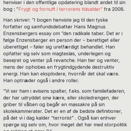
henviser i den offentlige opdatering blandt andet til sin
bog : ”
Frygt og fornuft i terrorens tidsalder”
fra 2008.
Han skriver: “I bogen henviste jeg til den tyske
forfatter og samfundsdebattør Hans Magnus
Enzensbergers essay om ”den radikale taber. Det er i
følge Enzensberger en person der – berettiget eller
uberettiget – føler sig uretfærdigt behandlet. Han
opfatter sig selv som magtesløs, underlegen og
besejret og venter på revanche. Han tier og venter,
mens der ophobes en frygtindgydende destruktiv
energi. Han kan eksplodere, hvornår det sk
al være.
Han optræder også i andre roller.
“Vi ser ham i avisens spalter, f.eks. som familiefaderen,
der har udryddet sine kære, eller skoledrengen, der
griber til våben og begår en massakre på sin
skolekammerater. Det er en af de bedste definitioner,
på det vi i dag kalder “terrorist” . Også kan enhver
spørge sig selv om, hvor meget det har med storpolitik