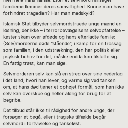
men hele hans familie. Efter et selvmord ransager
familiemedlemmer deres samvittighed. Kunne man have
forhindret tragedien? Har man medskyld?
Islamisk Stat tilbyder selvmordstruede unge mænd en
løsning, der ikke – i terrorbevægelsens selvopfattelse –
kaster skam over afdøde og hans efterladte familie:
(Selv)morderne døde ”stående”, i kamp for en trossag,
som familien, i den udstrækning, den har politisk eller
psykisk behov for det, måske endda kan tilslutte sig.
En fattig trøst, kan man sige.
Selvmorderen selv kan slå en streg over sine nederlag
i det land, hvori han lever, og varme sig ved tanken
om, at hans død tjener et ophøjet formål, som han ikke
selv kan overskue og heller aldrig for brug for at
begribe.
Det tilbud står ikke til rådighed for andre unge, der
forsøger at begå, eller i tragiske tilfælde begår
selvmord i fortvivlelse og tankeløst.