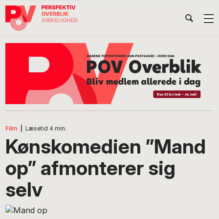
Gå
Skip
Gå
Head
direkte
til
direkte
til
indhold
til
Højr
primær
footer
Søg
på
navigation
POV
International
Film
|
Læsetid
4
min.
Kønskomedien ”Mand
op” afmonterer sig
selv