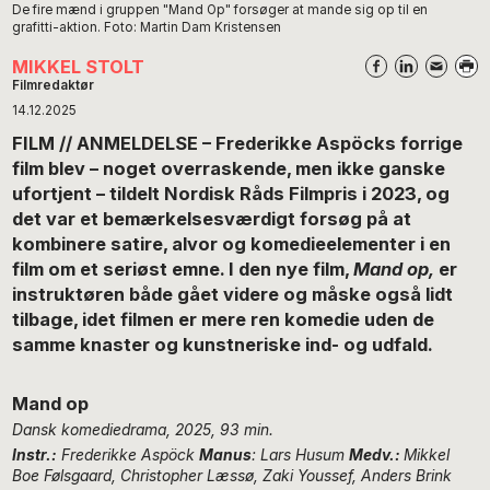
De fire mænd i gruppen "Mand Op" forsøger at mande sig op til en
grafitti-aktion. Foto: Martin Dam Kristensen
MIKKEL STOLT
Filmredaktør
14.12.2025
FILM // ANMELDELSE – Frederikke Aspöcks forrige
film blev – noget overraskende, men ikke ganske
ufortjent – tildelt Nordisk Råds Filmpris i 2023, og
det var et bemærkelsesværdigt forsøg på at
kombinere satire, alvor og komedieelementer i en
film om et seriøst emne. I den nye film,
Mand op,
er
instruktøren både gået videre og måske også lidt
tilbage, idet filmen er mere ren komedie uden de
samme knaster og kunstneriske ind- og udfald.
Mand op
Dansk komediedrama, 2025, 93 min.
Instr.:
Frederikke Aspöck
Manus
: Lars Husum
Medv.:
Mikkel
Boe Følsgaard, Christopher Læssø, Zaki Youssef, Anders Brink