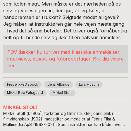
som kolonimagt. Men måske er det nærheden på os
selv og vores egen tid, der gør, at jeg føler, at
håndbremsen er trukket? Svigtede modet alligevel?
Jeg håber, at instruktøren går hele vejen næste gang
– hvad det så end betyder. Det bliver også forhåbentlig
helt op til hende selv og ikke til en halvsur anmelder.
POV dækker kulturlivet med klassiske anmeldelser,
interviews, essays og fotoreportager. Klik dig videre
her.
Frederikke Aspöck
Jens Albinus
Lars Husum
Mikkel Boe Følsgaard
Mikkel Stolt
MIKKEL STOLT
Mikkel Stolt (f. 1965), forfatter og filminstruktør, cand.phil. i
filmvidenskab (1992), medstifter og medejer af Fenris Film &
Multimedia ApS (1993-2021). Som instruktør har han både lavet
”normale” tv-dokumentarer, film til undervisning, museer og