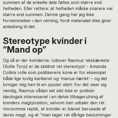
summen af de enkelte dele føltes som større end
helheden. Eller rettere: at helheden måske snarere var
større end summen. Denne gang har jeg ikke
fornemmelser i den retning, fordi materialet ikke giver
anledning til det.
Stereotype kvinder i
“Mand op”
Og så er der kvinderne. Udover Rasmus’ ekskæreste
(Sofie Torp) er de skildret ret stereotypt – Amanda
Collins rolle som politikerens kone er for eksempel
både lige lovlig karikeret og ’manus-tænkt’ – og det
bringer mig hen til en
spoiler alert:
For det viser sig
nemlig, Rasmus sådan set slet ikke er politisk-
ideologisk interesseret i en delvis tilbagerulning af
kvinders magtposition, selvom han udtaler den ret
morsomme replik, at kvinder er blevet berusede af
deres magt, og at ”man tager ret dårlige beslutninger