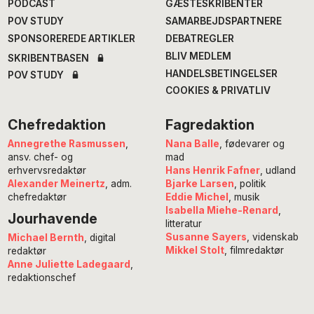
PODCAST
GÆSTESKRIBENTER
POV STUDY
SAMARBEJDSPARTNERE
SPONSOREREDE ARTIKLER
DEBATREGLER
BLIV MEDLEM
SKRIBENTBASEN
HANDELSBETINGELSER
POV STUDY
COOKIES & PRIVATLIV
Chefredaktion
Fagredaktion
Annegrethe Rasmussen
,
Nana Balle
, fødevarer og
ansv. chef- og
mad
erhvervsredaktør
Hans Henrik Fafner
, udland
Alexander Meinertz
, adm.
Bjarke Larsen
, politik
chefredaktør
Eddie Michel
, musik
Isabella Miehe-Renard
,
Jourhavende
litteratur
Susanne Sayers
, videnskab
Michael Bernth
, digital
Mikkel Stolt
, filmredaktør
redaktør
Anne Juliette Ladegaard
,
redaktionschef