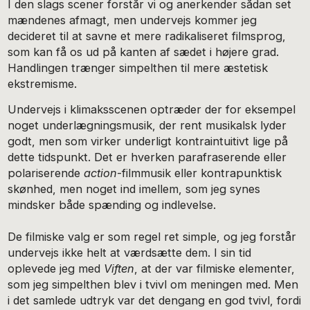
I den slags scener forstår vi og anerkender sådan set
mændenes afmagt, men undervejs kommer jeg
decideret til at savne et mere radikaliseret filmsprog,
som kan få os ud på kanten af sædet i højere grad.
Handlingen trænger simpelthen til mere æstetisk
ekstremisme.
Undervejs i klimaksscenen optræder der for eksempel
noget underlægningsmusik, der rent musikalsk lyder
godt, men som virker underligt kontraintuitivt lige på
dette tidspunkt. Det er hverken parafraserende eller
polariserende
action
-filmmusik eller kontrapunktisk
skønhed, men noget ind imellem, som jeg synes
mindsker både spænding og indlevelse.
De filmiske valg er som regel ret simple, og jeg forstår
undervejs ikke helt at værdsætte dem. I sin tid
oplevede jeg med
Viften
, at der var filmiske elementer,
som jeg simpelthen blev i tvivl om meningen med. Men
i det samlede udtryk var det dengang en god tvivl, fordi