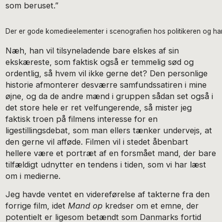
som beruset.”
Der er gode komedieelementer i scenografien hos politikeren og ha
Næh, han vil tilsyneladende bare elskes af sin
ekskæreste, som faktisk også er temmelig sød og
ordentlig, så hvem vil ikke gerne det? Den personlige
historie afmonterer desværre samfundssatiren i mine
øjne, og da de andre mænd i gruppen sådan set også i
det store hele er ret velfungerende, så mister jeg
faktisk troen på filmens interesse for en
ligestillingsdebat, som man ellers tænker undervejs, at
den gerne vil afføde. Filmen vil i stedet åbenbart
hellere være et portræt af en forsmået mand, der bare
tilfældigt udnytter en tendens i tiden, som vi har læst
om i medierne.
Jeg havde ventet en videreførelse af takterne fra den
forrige film, idet
Mand op
kredser om et emne, der
potentielt er ligesom betændt som Danmarks fortid