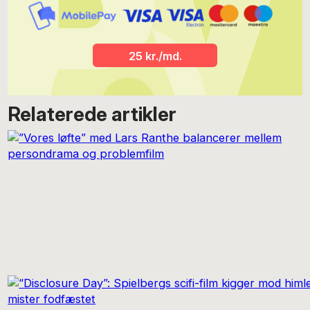
udstilling i maj '25. Har skrevet for POV siden 2021, og i 2022 blev
han filmredaktør. Har i 40+ omgange desuden bidraget med
anbefalinger til POVs nu desværre lukkede "KulturListen".
25 kr./md.
Relaterede artikler