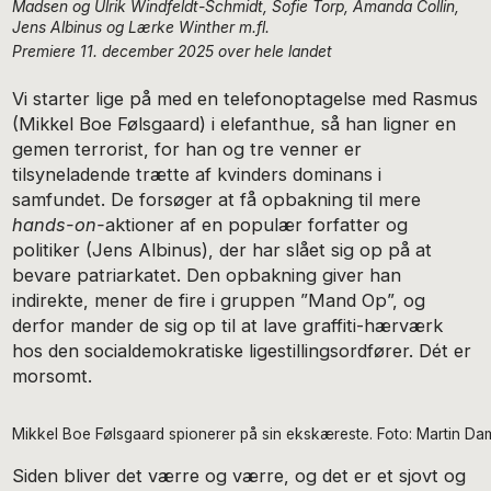
Madsen og Ulrik Windfeldt-Schmidt, Sofie Torp, Amanda Collin,
Jens Albinus og Lærke Winther m.fl.
Premiere 11. december 2025 over hele landet
Vi starter lige på med en telefonoptagelse med Rasmus
(Mikkel Boe Følsgaard) i elefanthue, så han ligner en
gemen terrorist, for han og tre venner er
tilsyneladende trætte af kvinders dominans i
samfundet. De forsøger at få opbakning til mere
hands-on-
aktioner af en populær forfatter og
politiker (Jens Albinus), der har slået sig op på at
bevare patriarkatet. Den opbakning giver han
indirekte, mener de fire i gruppen ”Mand Op”, og
derfor mander de sig op til at lave graffiti-hærværk
hos den socialdemokratiske ligestillingsordfører. Dét er
morsomt.
Mikkel Boe Følsgaard spionerer på sin ekskæreste. Foto: Martin Da
Siden bliver det værre og værre, og det er et sjovt og